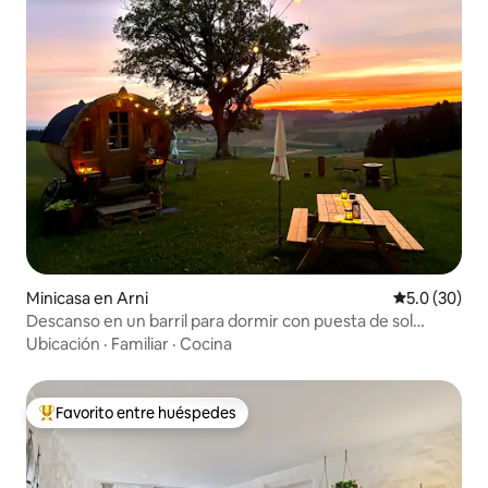
Minicasa en Arni
Calificación
5.0 (30)
Descanso en un barril para dormir con puesta de sol
panorámica
Ubicación
·
Familiar
·
Cocina
Favorito entre huéspedes
Favorito entre huéspedes preferido