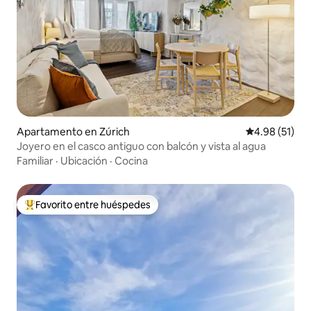
Apartamento en Zúrich
Calificación 
4.98 (51)
Joyero en el casco antiguo con balcón y vista al agua
Familiar
·
Ubicación
·
Cocina
Favorito entre huéspedes
Favorito entre huéspedes preferido