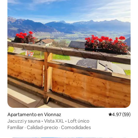
Apartamento en Vionnaz
Calificación p
4.97 (59)
Jacuzzi y sauna • Vista XXL • Loft único
Familiar
·
Calidad-precio
·
Comodidades