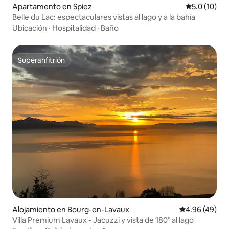
Apartamento en Spiez
Calificación
5.0 (10)
Belle du Lac: espectaculares vistas al lago y a la bahía
Ubicación
·
Hospitalidad
·
Baño
Superanfitrión
Superanfitrión
Alojamiento en Bourg-en-Lavaux
Calificación p
4.96 (49)
Villa Premium Lavaux - Jacuzzi y vista de 180° al lago