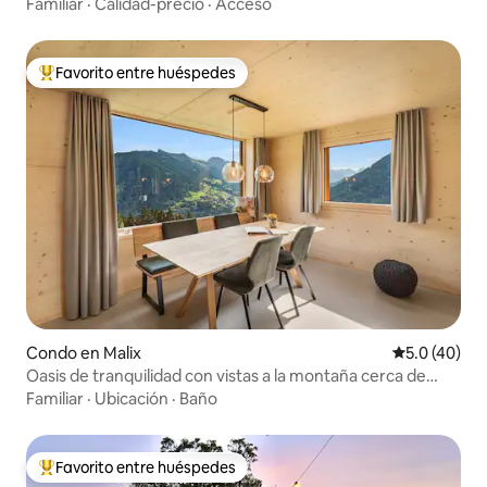
Familiar
·
Calidad-precio
·
Acceso
Favorito entre huéspedes
Favorito entre huéspedes preferido
Condo en Malix
Calificación
5.0 (40)
Oasis de tranquilidad con vistas a la montaña cerca de
Coira, Lenzerheide | 6P
Familiar
·
Ubicación
·
Baño
Favorito entre huéspedes
Favorito entre huéspedes preferido