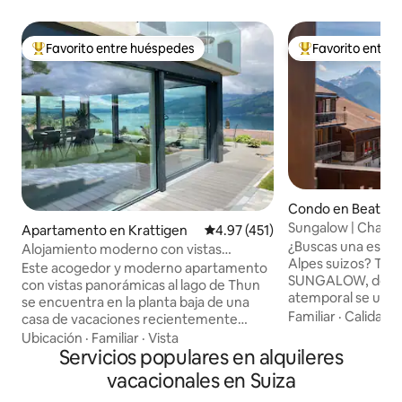
Favorito entre huéspedes
Favorito entre
Favorito entre huéspedes preferido
Favorito entre hu
Condo en Beaten
Sungalow | Chalet
Apartamento en Krattigen
Calificación promedio: 4.97 de 5
4.97 (451)
vintage-chic
¿Buscas una estan
Alojamiento moderno con vistas
Alpes suizos? Te d
panorámicas al lago de Thun
Este acogedor y moderno apartamento
SUNGALOW, donde 
con vistas panorámicas al lago de Thun
atemporal se une 
se encuentra en la planta baja de una
moderna. Recién renovado en 2024,
Familiar
·
Calidad-
casa de vacaciones recientemente
disfruta de una c
renovada. Se encuentra en una zona
Ubicación
·
Familiar
·
Vista
totalmente equipa
tranquila del pueblo y es el punto de
Servicios populares en alquileres
espacios de estar 
partida para excursiones a montañas y
vacacionales en Suiza
envolvente con vist
lagos. Ideal para 4 personas. Terraza con
montañas Eiger, M