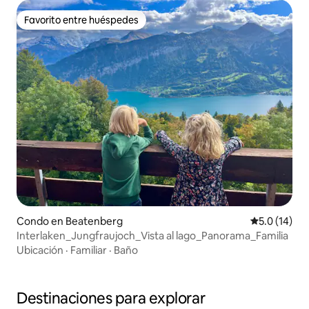
Favorito entre huéspedes
Favorito entre huéspedes
Condo en Beatenberg
Calificación
5.0 (14)
Interlaken_Jungfraujoch_Vista al lago_Panorama_Familia
Ubicación
·
Familiar
·
Baño
Destinaciones para explorar