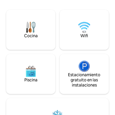
vistas al lago y 2 tumbonas, gran zona de
Situado a 10 metro
barbacoa con 1 caja de madera Incl.
autobús a Interlak
mapa panorámico (varios descuentos)
Beatenberg. Ideal 
En los alrededores: estación de
parque infantil en 
autobuses Krattigen Dorf/Post (4
senderismo y una
minutos a pie), tienda del pueblo, campo
compartida. Apar
de deportes, rutas de senderismo, Thun,
cubierto gratuito, 
Spiez, Aeschi, Interlaken, Beatenberg,
Cocina
Wifi
Berna
Estacionamiento
Piscina
gratuito en las
instalaciones