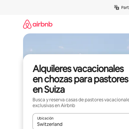
Omite
Part
el
contenido
Alquileres vacacionales
en chozas para pastores
en Suiza
Busca y reserva casas de pastores vacacional
exclusivas en Airbnb
Ubicación
Cuando los resultados estén disponibles, navega co