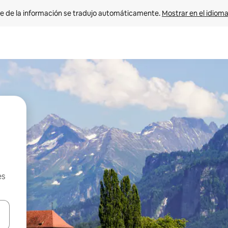
e de la información se tradujo automáticamente. 
Mostrar en el idioma
es
n las teclas de flecha hacia arriba y hacia abajo o explora con el tact