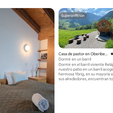
Superanfitrión
Superanfitrión
Casa de pastor en Oberiber
C
g
Dormir en un barril
Dormir en el barril viviente Relá
nuestro patio en un barril acoge
hermosa Ybrig, en su mayoría si
sus alrededores, encuentran t
disfrutar de sus vacaciones, po
esquí en la cercana zona de es
Ybrig y Oberiberg, esquí de fon
vecino pueblo de Studen-Unter
raquetas de nieve. Rutas en bici
senderismo, así como natación 
piscina cubierta Unteriberg o el