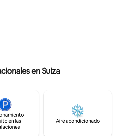
una ubicación soleada en una pequeña
 a los que
granja con vacas madre y todo tipo de
 en 30
aves de corral, es el punto de partida
ideal para caminatas y otras actividades
al aire libre, pero también para explorar el
maravilloso Oberland bernés.
cionales en Suiza
ionamiento
ito en las
Aire acondicionado
alaciones