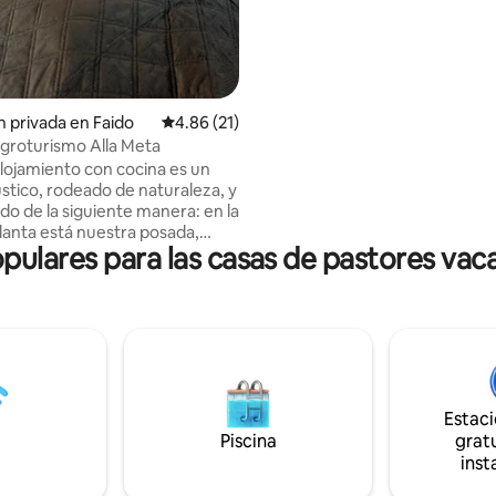
Alpamare en Pfäffikon-Schwyz,
se puede llegar desde nosotros
minutos en coche.
n privada en Faido
Calificación promedio: 4.86 de 5, 21 reseñas
4.86 (21)
groturismo Alla Meta
lojamiento con cocina es un
ústico, rodeado de naturaleza, y
ido de la siguiente manera: en la
lanta está nuestra posada,
lares para las casas de pastores vaca
vimos platos locales,
s principalmente con
 regionales. Los dormitorios
el segundo piso. A solo unos
n auto de Carì, Alla Meta
s un punto de partida para
siones. La habitación es
 baño y ducha en el piso
Estac
do. Hay estacionamiento
Piscina
gratu
disponible y los huéspedes
inst
nar o almorzar en la
.