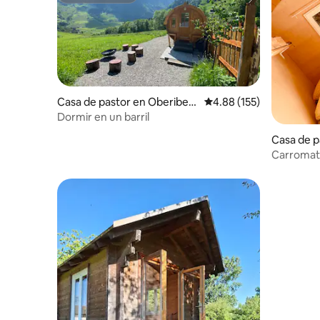
Casa de pastor en Oberiber
Calificación promedio: 
4.88 (155)
g
Dormir en un barril
Casa de p
Carromato