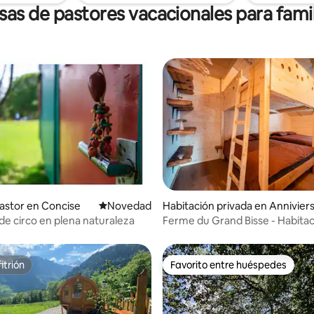
sas de pastores vacacionales para famil
 4.55 de 5, 11 reseñas
astor en Concise
Lugar para hospedarse
Novedad
Habitación privada en Annivier
de circo en plena naturaleza
Ferme du Grand Bisse - Habita
familiar para 6 personas
itrión
Favorito entre huéspedes
itrión
Favorito entre huéspedes