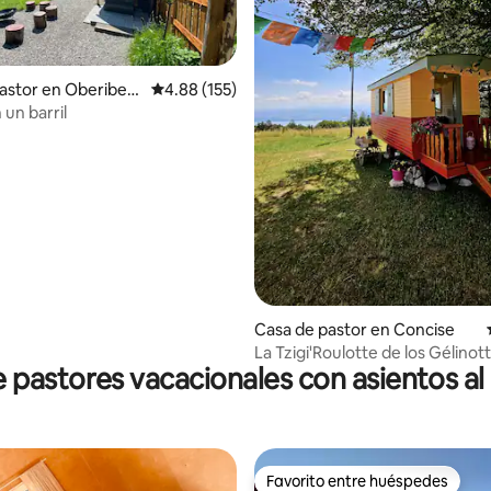
astor en Oberiber
Calificación promedio: 4.88 de 5, 155 reseñas
4.88 (155)
un barril
io: 5 de 5, 13 reseñas
Casa de pastor en Concise
La Tzigi'Roulotte de los Gélinot
 pastores vacacionales con asientos al a
Favorito entre huéspedes
Favorito entre huéspedes