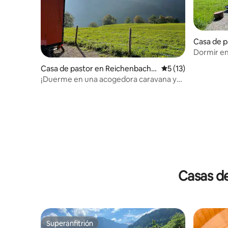
Casa de p
g
Dormir en 
Casa de pastor en Reichenbach i
Calificación promed
5 (13)
m Kandertal
¡Duerme en una acogedora caravana y
en una casa de abejas!
Casas de
Superanfitrión
Superanfitrión