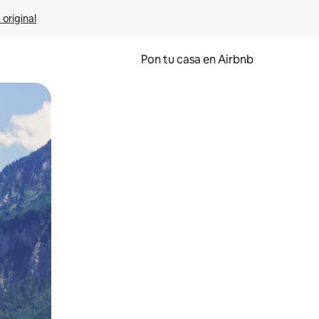
 original
Pon tu casa en Airbnb
o o desliza el dedo.