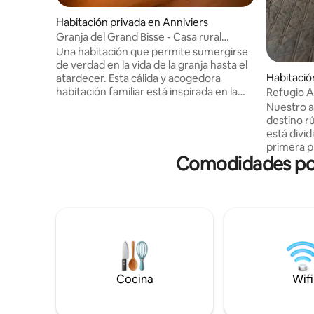
Habitación privada en Anniviers
Granja del Grand Bisse - Casa rural
agroturística Nez N
Una habitación que permite sumergirse
de verdad en la vida de la granja hasta el
Habitació
atardecer. Esta cálida y acogedora
habitación familiar está inspirada en la
Refugio A
famosa oveja de nariz negra del Valais.
Nuestro a
Auténtica y acogedora, es ideal para
destino r
familias o grupos pequeños que deseen
está divid
vivir la experiencia de la vida en una
primera p
granja. La habitación se puede configurar
Comodidades popu
donde ser
como habitación doble o como
elaborado
habitación familiar, con dos camas dobles
productos
tipo litera. El desayuno de la granja
están en 
incluye leche fresca de la mañana,
minutos e
mantequilla de la granja, pan y
también e
mermeladas caseras, así como quesos y
numerosas excur
embutidos de la granja o de la región.
doble con
comparti
Cocina
Wifi
gratuito 
pueden ce
propiedad