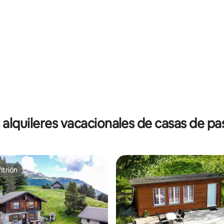
dio: 5 de 5, 4 reseñas
 alquileres vacacionales de casas de pa
itrión
itrión