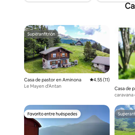
Ca
Superanfitrión
Superanfitrión
Casa de pastor en Aminona
Calificación promedio:
4.55 (11)
Le Mayen d'Antan
Casa de p
caravana 
Favorito entre huéspedes
Superanf
Favorito entre huéspedes
Superanf