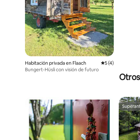
Habitación privada en Flaach
Calificación prome
5 (4)
Bungert-Hüsli con visión de futuro
Otros
Superanf
Superanf