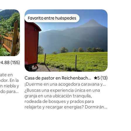
Casa de 
Favorito entre huéspedes
Superanf
Favorito entre huéspedes
Superanf
Chalet A
Este estu
Achat of
habitable
estudio 
muebles d
del Matt
dividido
alificación promedio: 4.88 de 5, 155 reseñas
4.88 (155)
una sala 
equipada 
jate en
Casa de pastor en Reichenbach i
Calificación prome
5 (13)
estar in
dor. En la
m Kandertal
(180x200 
¡Duerme en una acogedora caravana y
n niebla y
proporcio
en una casa de abejas!
¿Buscas una experiencia única en una
odo para
conexión 
granja en una ubicación tranquila,
r ejemplo,
apartame
rodeada de bosques y prados para
quí Hoch-
relajarte y recargar energías? Dormirán
do en el
en un remolque de obra reconvertido de
iberg,
forma acogedora y, para grupos de
cleta y
4 personas o más, también en una
en la
antigua colmena en el jardín. Ubicado en