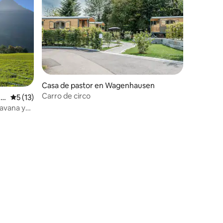
Casa de pastor en Wagenhausen
Carro de circo
i
Calificación promedio: 5 de 5, 13 reseñas
5 (13)
avana y