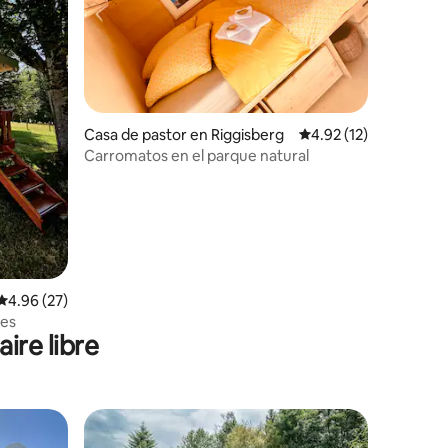
Casa de pastor en Riggisberg
Calificación promedio:
4.92 (12)
Carromatos en el parque natural
Calificación promedio: 4.96 de 5, 27 reseñas
4.96 (27)
tes
ire libre