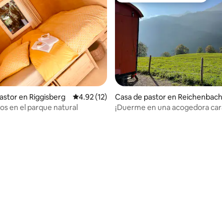
4.88 de 5, 155 reseñas
astor en Riggisberg
Calificación promedio: 4.92 de 5, 12 reseñas
4.92 (12)
Casa de pastor en Reichenbach 
m Kandertal
s en el parque natural
¡Duerme en una acogedora car
en una casa de abejas!