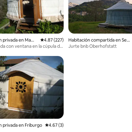
4.93 de 5, 169 reseñas
n privada en Mam
Calificación promedio: 4.87 de 5, 227 reseñas
4.87 (227)
Habitación compartida en Seeli
sberg
ada con ventana en la cúpula del
Jurte bnb Oberhofstatt
stas
n privada en Friburgo
Calificación promedio: 4.67 de 5, 3 reseñas
4.67 (3)