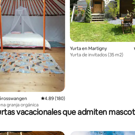
4.86 de 5, 438 reseñas
Yurta en Martigny
Yurta de invitados (35 m2)
 Grosswangen
Calificación promedio: 4.89 de 5, 180 reseñas
4.89 (180)
una granja orgánica
rtas vacacionales que admiten masco