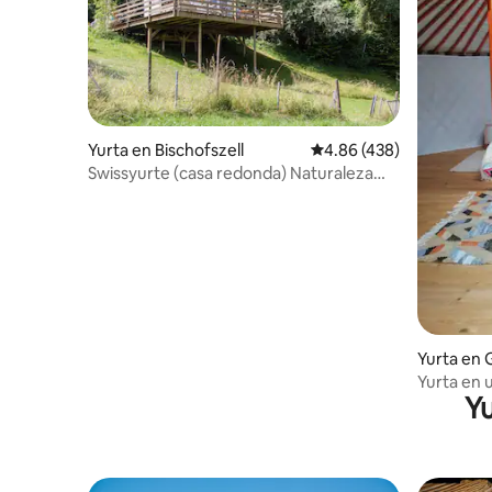
Yurta en Bischofszell
Calificación promedio: 
4.86 (438)
Swissyurte (casa redonda) Naturaleza
pura Ideal para 2 personas
Yurta en
Yurta en 
Yu