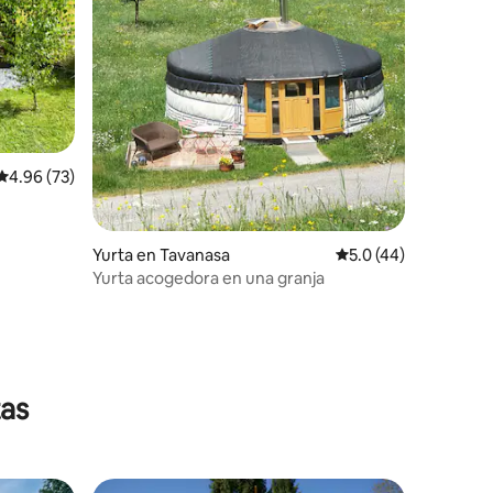
Calificación promedio: 4.96 de 5, 73 reseñas
4.96 (73)
Yurta en Tavanasa
Calificación promedi
5.0 (44)
Yurta acogedora en una granja
tas