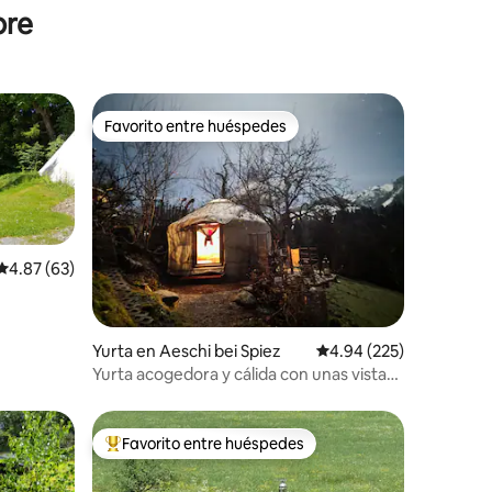
bre
Favorito entre huéspedes
Favorito entre huéspedes
Calificación promedio: 4.87 de 5, 63 reseñas
4.87 (63)
Yurta en Aeschi bei Spiez
Calificación promedio: 
4.94 (225)
Yurta acogedora y cálida con unas vistas
magníficas
Favorito entre huéspedes
Favorito entre huéspedes preferido