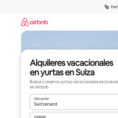
Omite
Part
el
contenido
Alquileres vacacionales
en yurtas en Suiza
Busca y reserva yurtas vacacionales exclusiva
en Airbnb
Ubicación
Cuando los resultados estén disponibles, navega co
Llegada