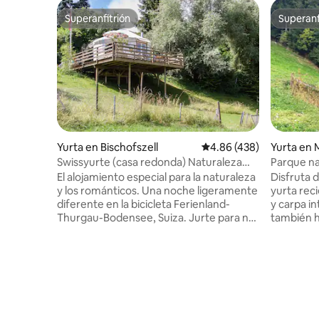
Superanfitrión
Superanf
Superanfitrión
Superanf
Yurta en Bischofszell
Calificación promedio: 
4.86 (438)
Yurta en 
Swissyurte (casa redonda) Naturaleza
Parque na
pura Ideal para 2 personas
El alojamiento especial para la naturaleza
Disfruta 
y los románticos. Una noche ligeramente
yurta rec
diferente en la bicicleta Ferienland-
y carpa in
Thurgau-Bodensee, Suiza. Jurte para no
también h
fumadores de 5 m de diámetro = 20 m2
invierno!
está cuidadosamente amueblado. Aquí
perfecta 
puedes dejar que tu alma cuelgue. La
una casa:
terraza tiene vistas al campo y al paisaje
naturalez
de la niñera. Para llegar correctamente,
del viento
te recomendamos reservar al menos 2
en una ac
noches. Nights Bischofszeller Rosen und
oveja bajo