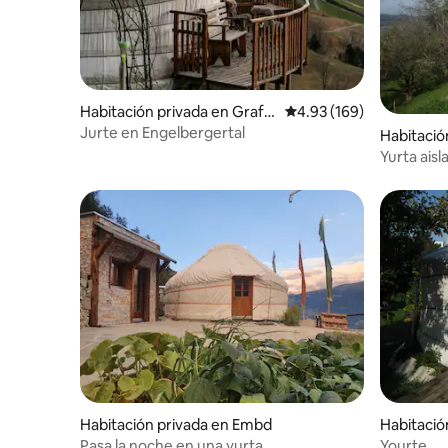
Habitación privada en Grafe
Calificación promedio: 
4.93 (169)
nort
Jurte en Engelbergertal
Habitació
mern
Yurta aisl
techo y vi
Habitación privada en Embd
Habitació
Pasa la noche en una yurta
Yourte