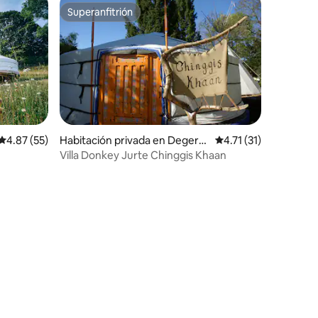
Superanfitrión
Superanfitrión
Calificación promedio: 4.87 de 5, 55 reseñas
4.87 (55)
Habitación privada en Degers
Calificación promedio
4.71 (31)
heim
Villa Donkey Jurte Chinggis Khaan