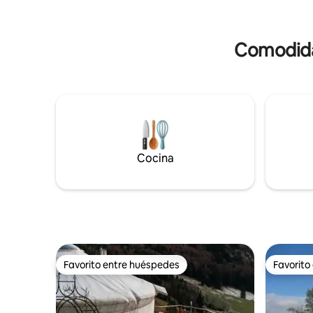
Kulturwoche Sa. 20/6/26 to Sun 6/28/26
sobre tu pi
Vacaciones de invierno del 1 de
queridos 
noviembre al 28 de febrero
completa
Comodidad
Cocina
Favorito entre huéspedes
Favorito
Favorito entre huéspedes
Favorito