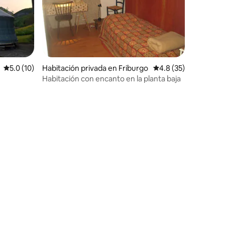
Calificación promedio: 5.0 de 5, 10 reseñas
5.0 (10)
Habitación privada en Friburgo
Calificación promedio
4.8 (35)
Habitación con encanto en la planta baja