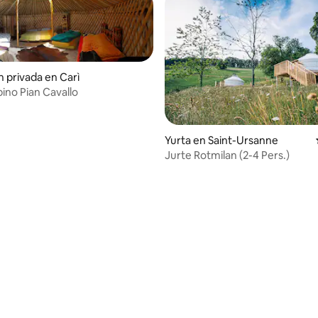
n privada en Carì
pino Pian Cavallo
: 4.7 de 5, 71 reseñas
Yurta en Saint-Ursanne
Jurte Rotmilan (2-4 Pers.)