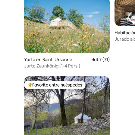
Habitació
Jurado al
Yurta en Saint-Ursanne
Calificación promedio
4.7 (71)
Jurte Zaunkönig (1-4 Pers.)
Favorito entre huéspedes
Favorito entre huéspedes preferido