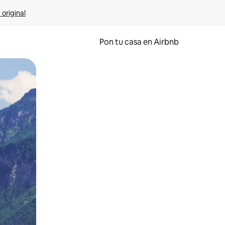
 original
Pon tu casa en Airbnb
o o desliza el dedo.