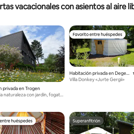
rtas vacacionales con asientos al aire li
Favorito entre huéspedes
Favorito entre huéspedes
Habitación privada en Degers
heim
Villa Donkey «Jurte Gergii»
n privada en Trogen
 4.56 de 5, 25 reseñas
la naturaleza con jardín, fogata
 entre huéspedes
Superanfitrión
 entre huéspedes
Superanfitrión