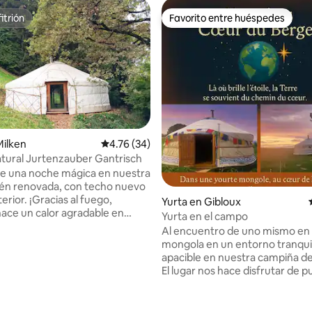
itrión
Favorito entre huéspedes
itrión
Favorito entre huéspedes
4.86 de 5, 438 reseñas
Milken
Calificación promedio: 4.76 de 5, 34 reseñas
4.76 (34)
tural Jurtenzauber Gantrisch
de una noche mágica en nuestra
ién renovada, con techo nuevo
terior. ¡Gracias al fuego,
Yurta en Gibloux
ace un calor agradable en
Yurta en el campo
 Una yurta es la combinación
Al encuentro de uno mismo en 
entre una tienda de campaña y
mongola en un entorno tranqui
 ¡escuchas cada sonido de la
apacible en nuestra campiña de
a, pero aún así estás protegido
El lugar nos hace disfrutar de 
 y del clima y te sientes como
sol impenetrables y tan hermos
ogedora cueva! ¡Y con la piel de
ver absolutamente. Paseos por nuestros
 tus pies y el calor del fuego
bosques del Gibloux con una mu