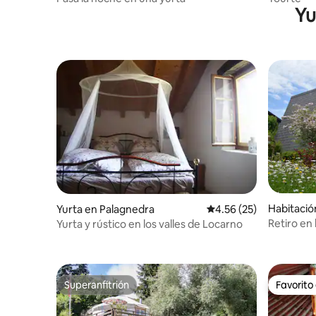
Yu
Habitació
Yurta en Palagnedra
Calificación promedio:
4.56 (25)
Retiro en 
Yurta y rústico en los valles de Locarno
y yurta
Superanfitrión
Favorito
Superanfitrión
Favorito