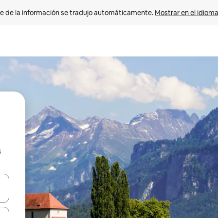
e de la información se tradujo automáticamente. 
Mostrar en el idioma
s
n las teclas de flecha hacia arriba y hacia abajo o explora con el tact