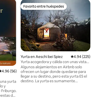
Favorito entre huéspedes
Favor
Favorito entre huéspedes
Favorit
Yurta en Aeschi bei Spiez
Calificación promedio: 
4.94 (225)
Yurta acogedora y cálida con unas vistas
magníficas
Algunos alojamientos en Airbnb solo
Calificación promedio: 4.96 de 5, 56 reseñas
4.96 (56)
ofrecen un lugar donde quedarse para
Yurta en
llegar a su destino, pero esta yurta ES el
Yurta ac
destino. La yurta es sumamente
una yurta
Pasar la 
acogedora y cómoda, desde la
lo y
cuando a
decoración de buen gusto hasta la
 Friburgo.
las gotas 
máquina Nespresso: Chuen ha
puestas de
naturalez
perfeccionado este lugar. Disfrutamos
as, para
En un esp
especialmente de la estufa de leña y nos
desconect
encantó el baño nórdico
ltitud de