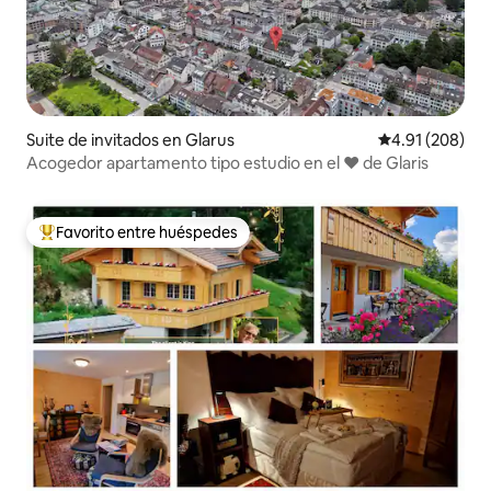
Suite de invitados en Glarus
Calificación pr
4.91 (208)
Acogedor apartamento tipo estudio en el ❤ de Glaris
Favorito entre huéspedes
Favorito entre huéspedes preferido