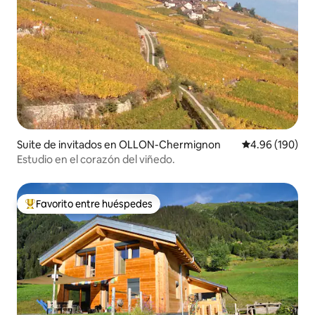
Suite de invitados en OLLON-Chermignon
Calificación pr
4.96 (190)
Estudio en el corazón del viñedo.
Favorito entre huéspedes
Favorito entre huéspedes preferido