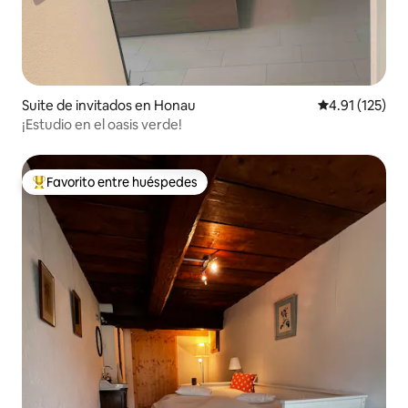
Suite de invitados en Honau
Calificación p
4.91 (125)
¡Estudio en el oasis verde!
Favorito entre huéspedes
Favorito entre huéspedes preferido