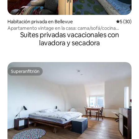
Habitación privada en Bellevue
Calificaci
5 (30)
Apartamento vintage en la casa: cama/sofá/cocina
Suites privadas vacacionales con
americana/comedor
lavadora y secadora
Superanfitrión
Superanfitrión