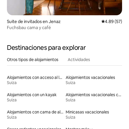
Suite de invitados en Jenaz
Calificación p
4.89 (57)
Fuchsbau cama y café
Destinaciones para explorar
Otros tipos de alojamientos
Actividades
Alojamientos con acceso al lago
Alojamientos vacacionales
Suiza
Suiza
Alojamientos con un kayak
Alojamientos vacacionales con piscina
Suiza
Suiza
Alojamientos con cama de altura accesible
Minicasas vacacionales
Suiza
Suiza