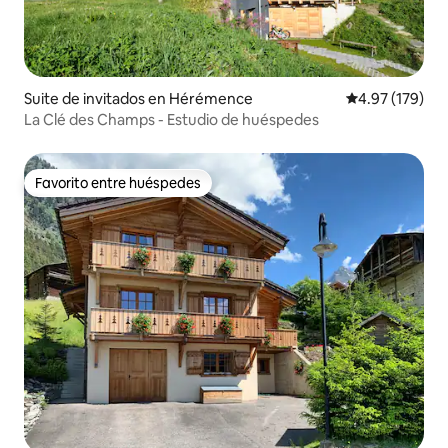
Suite de invitados en Hérémence
Calificación p
4.97 (179)
La Clé des Champs - Estudio de huéspedes
Favorito entre huéspedes
Favorito entre huéspedes