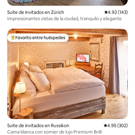
Suite de invitados en Zúrich
Calificación p
4.92 (143)
Impresionantes vistas de la ciudad, tranquilo y elegante
Favorito entre huéspedes
Favorito entre huéspedes preferido
Suite de invitados en Russikon
Calificación pr
4.95 (302)
Cama blanca con somier de lujo Premium BnB