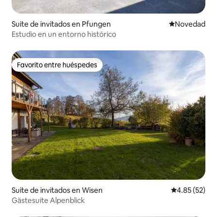
Suite de invitados en Pfungen
Lugar para ho
Novedad
Estudio en un entorno histórico
Favorito entre huéspedes
Favorito entre huéspedes
Suite de invitados en Wisen
Calificación 
4.85 (52)
Gästesuite Alpenblick