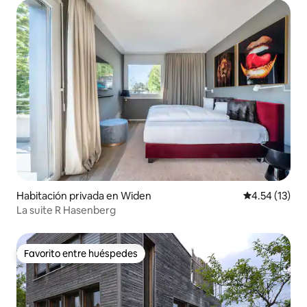
Habitación privada en Widen
Calificación 
4.54 (13)
La suite R Hasenberg
Favorito entre huéspedes
Favorito entre huéspedes