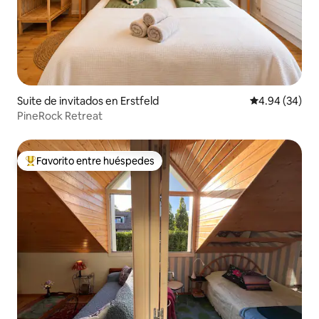
Suite de invitados en Erstfeld
Calificación p
4.94 (34)
PineRock Retreat
Favorito entre huéspedes
Favorito entre huéspedes preferido