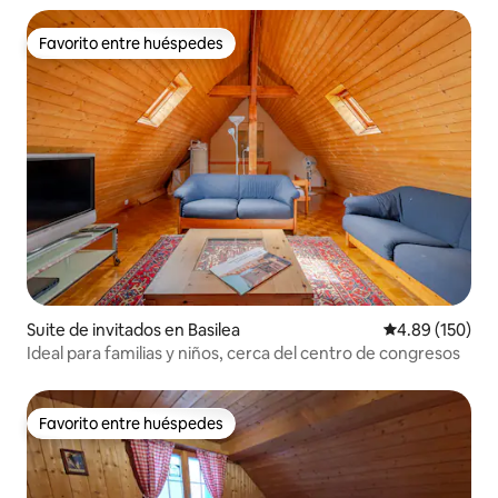
Favorito entre huéspedes
Favorito entre huéspedes
Suite de invitados en Basilea
Calificación pr
4.89 (150)
Ideal para familias y niños, cerca del centro de congresos
Favorito entre huéspedes
Favorito entre huéspedes