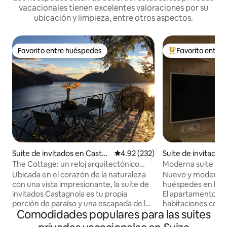
vacacionales tienen excelentes valoraciones por su
ubicación y limpieza, entre otros aspectos.
Favorito entre huéspedes
Favorito entre
Favorito entre huéspedes
Favorito entre hu
Suite de invitados en Castag
Calificación promedio: 4.92 de 5
4.92 (232)
Suite de invitados
nola
s
The Cottage: un reloj arquitectónico
Moderna suite de i
único
jacuzzi y sauna
Ubicada en el corazón de la naturaleza
Nuevo y moderno
con una vista impresionante, la suite de
huéspedes en la pa
invitados Castagnola es tu propia
El apartamento est
porción de paraíso y una escapada de la
habitaciones cone
Comodidades populares para las suites
ajetreada vida. El lago de Lugano se
escalones. La habi
encuentra directamente en tu terraza
sala de estar/com