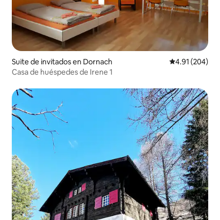
Suite de invitados en Dornach
Calificación pr
4.91 (204)
Casa de huéspedes de Irene 1