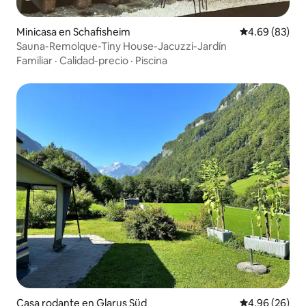
Minicasa en Schafisheim
Calificación p
4.69 (83)
Sauna-Remolque-Tiny House-Jacuzzi-Jardín
Familiar
·
Calidad-precio
·
Piscina
Casa rodante en Glarus Süd
Calificación p
4.96 (26)