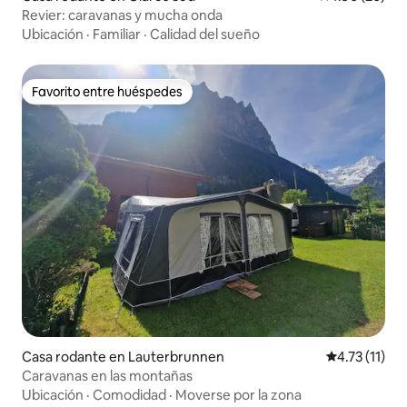
Revier: caravanas y mucha onda
Ubicación
·
Familiar
·
Calidad del sueño
Favorito entre huéspedes
Favorito entre huéspedes
Casa rodante en Lauterbrunnen
Calificación 
4.73 (11)
Caravanas en las montañas
Ubicación
·
Comodidad
·
Moverse por la zona