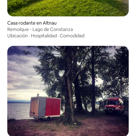
Casa rodante en Altnau
Remolque - Lago de Constanza
Ubicación
·
Hospitalidad
·
Comodidad