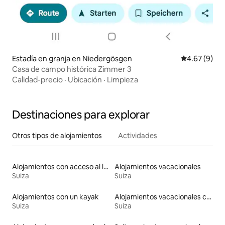
Estadía en granja en Niedergösgen
Calificación
4.67 (9)
Casa de campo histórica Zimmer 3
Calidad-precio
·
Ubicación
·
Limpieza
Destinaciones para explorar
Otros tipos de alojamientos
Actividades
Alojamientos con acceso al lago
Alojamientos vacacionales
Suiza
Suiza
Alojamientos con un kayak
Alojamientos vacacionales con piscina
Suiza
Suiza