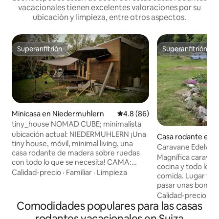
vacacionales tienen excelentes valoraciones por su
ubicación y limpieza, entre otros aspectos.
Superanfitrión
Superanfitrión
Superanfitrión
Superanfitrión
Minicasa en Niedermuhlern
Calificación promedio: 4.8 de 
4.8 (86)
tiny_house NOMAD CUBE; minimalista
ubicación actual: NIEDERMUHLERN ¡Una
Casa rodante en B
tiny house, móvil, minimal living, una
Caravane Edelwei
casa rodante de madera sobre ruedas
Magnífica caravana 
con todo lo que se necesita! CAMA:
cocina y todo lo n
140/200 cm INODORO: inodoro de
Calidad-precio
·
Familiar
·
Limpieza
comida. Lugar tranquilo para alojarse y
compostaje y separación, lecho de
pasar unas bonita
madera en lugar de descarga de agua.
de naturaleza. Res
Calidad-precio
·
Ub
AGUA: agua caliente a 38 °C, ducha,
Comodidades populares para las casas
Durante su estanc
chorro débil CALEFACCIÓN: estufa
actividades como: 
rodantes vacacionales en Suiza
automática de pellets de madera ¡LEA EL