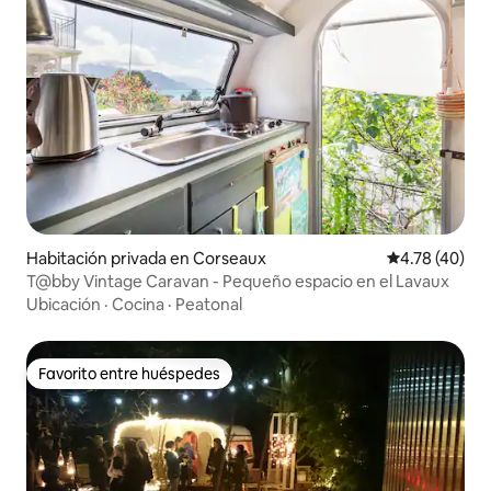
Habitación privada en Corseaux
Calificación 
4.78 (40)
T@bby Vintage Caravan - Pequeño espacio en el Lavaux
Ubicación
·
Cocina
·
Peatonal
Favorito entre huéspedes
Favorito entre huéspedes