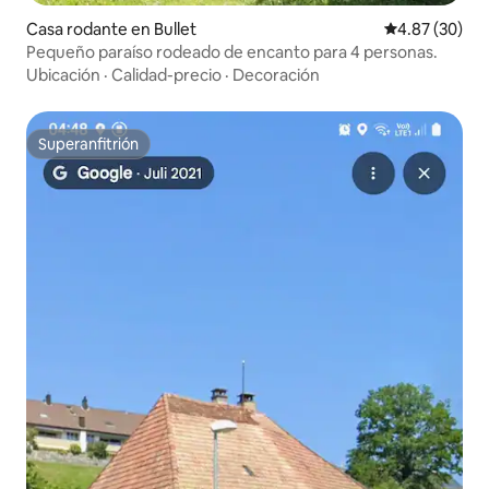
Casa rodante en Bullet
Calificación p
4.87 (30)
Pequeño paraíso rodeado de encanto para 4 personas.
Ubicación
·
Calidad-precio
·
Decoración
Superanfitrión
Superanfitrión