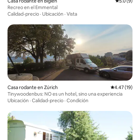
Casa rodante en Biglen
Calificació
5.0 (9)
Recreo en el Emmental
Calidad-precio
·
Ubicación
·
Vista
Casa rodante en Zúrich
Calificación 
4.47 (19)
Tinywoodenbus: NO es un hotel, sino una experiencia
Ubicación
·
Calidad-precio
·
Condición