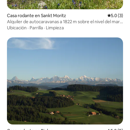
Casa rodante en Sankt Moritz
Calificació
5.0 (3)
Alquiler de autocaravanas a 1822 m sobre el nivel del mar |
Alpes de St. Moritz
Ubicación
·
Parrilla
·
Limpieza