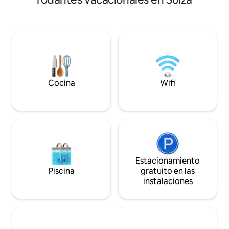
y bicicleta de montaña y la pisc
MANUAL PARA HUÉSPEDES Y LAS
libre en verano, pa
REGLAS DE LA CASA! Se recomienda
y parapentes. En i
traer su propia ropa de cama y lavarla
disfrutar de la nie
usted mismo. o podemos
esquí de fondo, esq
proporcionarla, costo: ropa de cama 10.-
recorridos con raqu
una vez servicio de lavado 20.-
estación familiar d
Cocina
Wifi
Estacionamiento
Piscina
gratuito en las
instalaciones