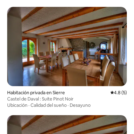
Habitación privada en Sierre
Calificació
4.8 (5)
Castel de Daval : Suite Pinot Noir
Ubicación
·
Calidad del sueño
·
Desayuno