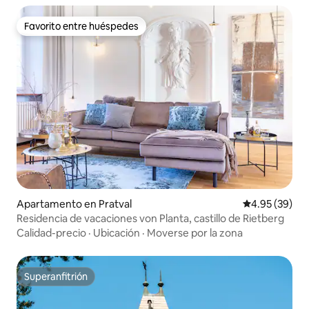
Favorito entre huéspedes
Favorito entre huéspedes
Apartamento en Pratval
Calificación p
4.95 (39)
Residencia de vacaciones von Planta, castillo de Rietberg
Calidad-precio
·
Ubicación
·
Moverse por la zona
Superanfitrión
Superanfitrión