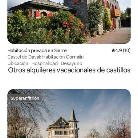
Habitación privada en Sierre
Calificación
4.9 (10)
Castel de Daval: Habitación Cornalin
Ubicación
·
Hospitalidad
·
Desayuno
Otros alquileres vacacionales de castillos
Superanfitrión
Superanfitrión