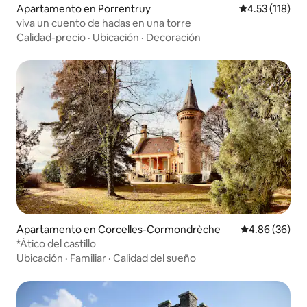
Apartamento en Porrentruy
Calificación p
4.53 (118)
viva un cuento de hadas en una torre
Calidad-precio
·
Ubicación
·
Decoración
Apartamento en Corcelles-Cormondrèche
Calificación p
4.86 (36)
*Ático del castillo
Ubicación
·
Familiar
·
Calidad del sueño