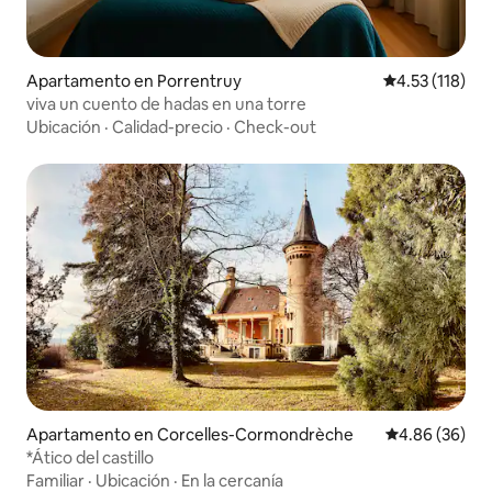
Apartamento en Porrentruy
Calificación p
4.53 (118)
viva un cuento de hadas en una torre
Ubicación
·
Calidad-precio
·
Check-out
Apartamento en Corcelles-Cormondrèche
Calificación p
4.86 (36)
*Ático del castillo
Familiar
·
Ubicación
·
En la cercanía