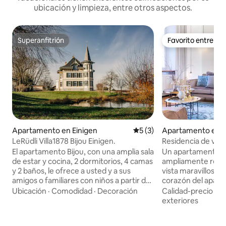
ubicación y limpieza, entre otros aspectos.
Superanfitrión
Favorito entre h
Superanfitrión
Favorito entre h
Apartamento en Einigen
Calificación promedio: 5 de
5 (3)
Apartamento en P
LeRüdli Villa1878 Bijou Einigen.
Residencia de vac
castillo de Rietber
El apartamento Bijou, con una amplia sala
Un apartamento d
de estar y cocina, 2 dormitorios, 4 camas
ampliamente reno
y 2 baños, le ofrece a usted y a sus
vista maravillosa d
amigos o familiares con niños a partir de
corazón del apart
12 años, disfrute y relajación al más alto
cocina totalmente
Ubicación
·
Comodidad
·
Decoración
Calidad-precio
·
Fa
nivel. No solo la impresionante vista, sino
Salón de los Cabal
exteriores
también el mobiliario exclusivo como la
manera única, la 
chimenea y el aire acondicionado no
estuco barroco del