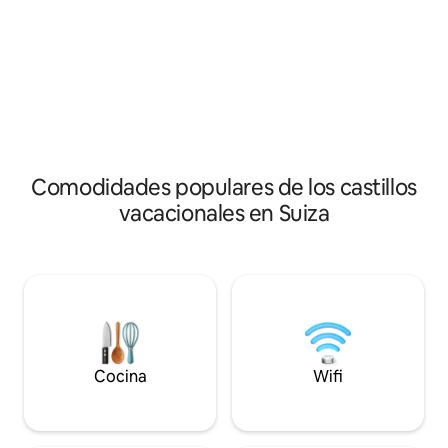
dejan nada que desear. La cocina está
pared trasera del
equipada con un horno de vapor
de los Caballeros. 
combinado, enfriador de vino, máquina
m 2) y el dormitor
de hielo, lavavajillas, cocina de inducción,
renovaron en 2018
cafetera Nespresso y otros
de estar al aire li
electrodomésticos de cocina.
aparcamiento disp
Comodidades populares de los castillos
vacacionales en Suiza
Cocina
Wifi