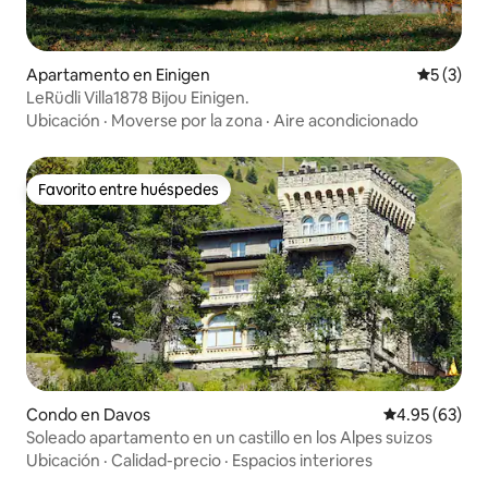
Apartamento en Einigen
Calificac
5 (3)
LeRüdli Villa1878 Bijou Einigen.
Ubicación
·
Moverse por la zona
·
Aire acondicionado
Favorito entre huéspedes
Favorito entre huéspedes
Condo en Davos
Calificación p
4.95 (63)
Soleado apartamento en un castillo en los Alpes suizos
Ubicación
·
Calidad-precio
·
Espacios interiores