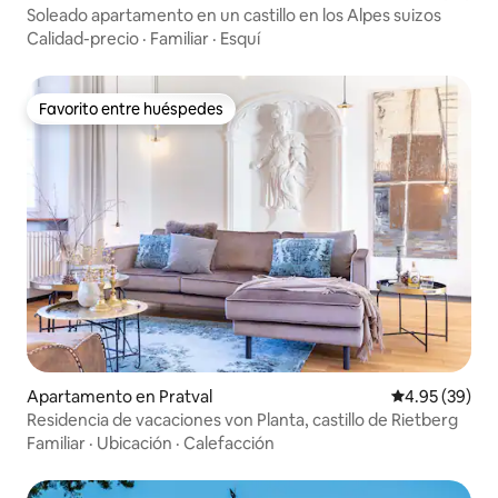
Soleado apartamento en un castillo en los Alpes suizos
Calidad-precio
·
Familiar
·
Esquí
Favorito entre huéspedes
Favorito entre huéspedes
Apartamento en Pratval
Calificación p
4.95 (39)
Residencia de vacaciones von Planta, castillo de Rietberg
Familiar
·
Ubicación
·
Calefacción