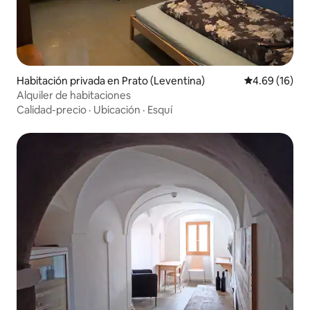
Habitación privada en Prato (Leventina)
Calificación 
4.69 (16)
Alquiler de habitaciones
Calidad-precio
·
Ubicación
·
Esquí