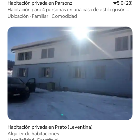
Habitación privada en Parsonz
Calificación
5.0 (23)
Habitación para 4 personas en una casa de estilo grisón
con ambiente
Ubicación
·
Familiar
·
Comodidad
Habitación privada en Prato (Leventina)
Alquiler de habitaciones