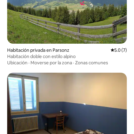
Habitación privada en Parsonz
Calificació
5.0 (7)
Habitación doble con estilo alpino
Ubicación
·
Moverse por la zona
·
Zonas comunes