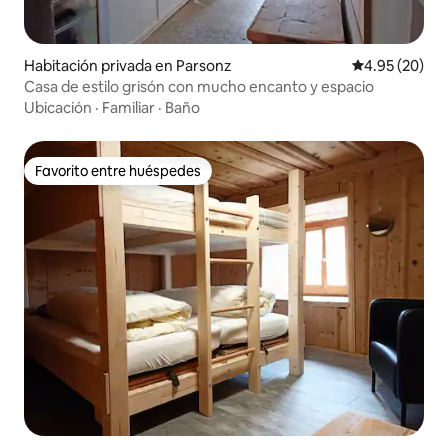
Habitación privada en Parsonz
Calificación p
4.95 (20)
Casa de estilo grisón con mucho encanto y espacio
Ubicación
·
Familiar
·
Baño
Favorito entre huéspedes
Favorito entre huéspedes