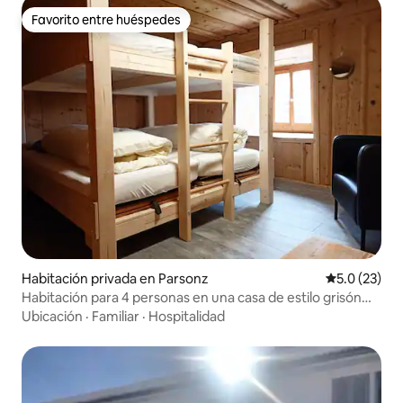
Favorito entre huéspedes
Favorito entre huéspedes
Habitación privada en Parsonz
Calificación
5.0 (23)
Habitación para 4 personas en una casa de estilo grisón
con ambiente
Ubicación
·
Familiar
·
Hospitalidad