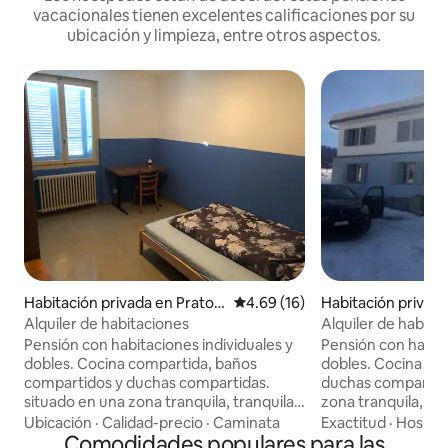
vacacionales tienen excelentes calificaciones por su
ubicación y limpieza, entre otros aspectos.
Habitación privada en Prato
Calificación promedio: 4.69 de 
4.69 (16)
Habitación privada
(Leventina)
Alquiler de habitaciones
Alquiler de habita
Pensión con habitaciones individuales y
Pensión con habita
dobles. Cocina compartida, baños
dobles. Cocina co
compartidos y duchas compartidas.
duchas compartida
situado en una zona tranquila, tranquila.
zona tranquila, tra
ideal para los trabajadores en
trabajadores en 
Ubicación
·
Calidad-precio
·
Caminata
Exactitud
·
Hospita
movimiento
Comodidades populares para las