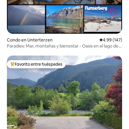
Condo en Unterterzen
Calificación pr
4.99 (147)
Paradies: Mar, montañas y bienestar - Oasis en el lago de
Walenstadt
Favorito entre huéspedes
Favorito entre huéspedes preferido