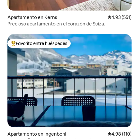
Apartamento en Kerns
Calificación p
4.93 (551)
Precioso apartamento en el corazón de Suiza.
Favorito entre huéspedes
Favorito entre huéspedes preferido
Apartamento en Ingenbohl
Calificación p
4.98 (110)