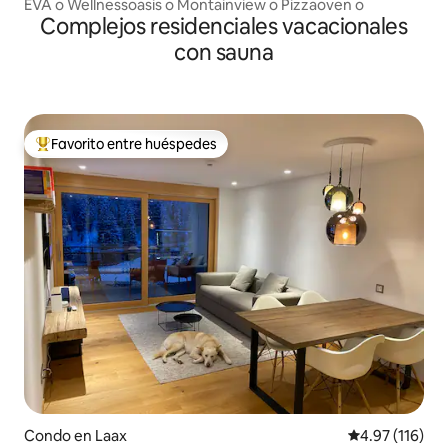
EVA o Wellnessoasis o Montainview o Pizzaoven o
Complejos residenciales vacacionales
con sauna
Favorito entre huéspedes
Favorito entre huéspedes preferido
Condo en Laax
Calificación p
4.97 (116)