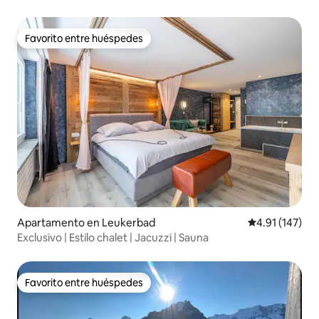
Favorito entre huéspedes
Favorito entre huéspedes
Apartamento en Leukerbad
Calificación p
4.91 (147)
Exclusivo | Estilo chalet | Jacuzzi | Sauna
Favorito entre huéspedes
Favorito entre huéspedes