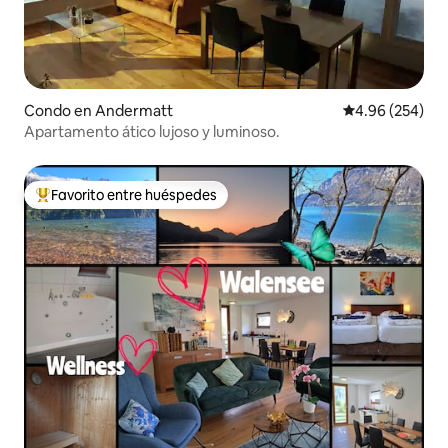
Condo en Andermatt
Calificación pr
4.96 (254)
Apartamento ático lujoso y luminoso.
Favorito entre huéspedes
Favorito entre huéspedes preferido