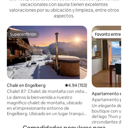
vacacionales con sauna tienen excelentes
valoraciones por su ubicación y limpieza, entre otros
aspectos.
Superanfitrión
Favorito entre h
Superanfitrión
Favorito entre h
Chalé en Engelberg
Calificación promedio: 4.94 de 5
4.94 (153)
Chalet 87: Chalet de montaña con vistas
Apartamento en Si
espectaculares
Le damos la bienvenida a nuestro
Apartamento pano
magnífico chalet de montaña, ubicado
gratuito y vistas
Un elegante depa
en el impresionante entorno de
boutique con una 
Engelberg. Ubicado en un lugar tranquilo
del lago Thun y de
y ligeramente elevado, nuestro chalet
circundantes del 
ofrece vistas panorámicas, paz y
Nuestro departa