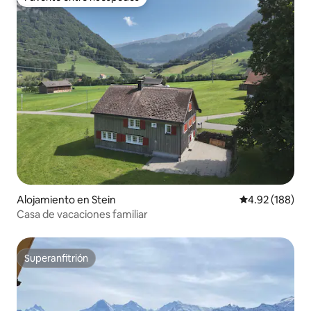
Favorito entre huéspedes
Alojamiento en Stein
Calificación pr
4.92 (188)
Casa de vacaciones familiar
Superanfitrión
Superanfitrión