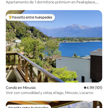
Apartamento de 1 dormitorio prémium en Peaksplace,
Laax
Favorito entre huéspedes
Favorito entre huéspedes preferido
Condo en Minusio
Calificación p
4.99 (101)
Vivir con comodidad y vistas al lago, Minusio, Locarno
Favorito entre huéspedes