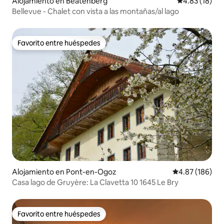
Alojamiento en Beatenberg
Calificación 
4.83 (18)
Bellevue - Chalet con vista a las montañas/al lago
Favorito entre huéspedes
Favorito entre huéspedes
Alojamiento en Pont-en-Ogoz
Calificación pr
4.87 (186)
Casa lago de Gruyère: La Clavetta 10 1645 Le Bry
Favorito entre huéspedes
Favorito entre huéspedes