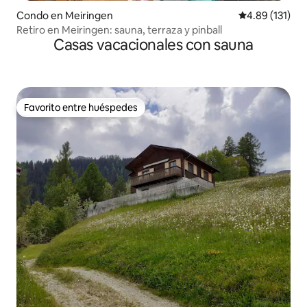
Condo en Meiringen
Calificación p
4.89 (131)
Retiro en Meiringen: sauna, terraza y pinball
Casas vacacionales con sauna
Favorito entre huéspedes
Favorito entre huéspedes