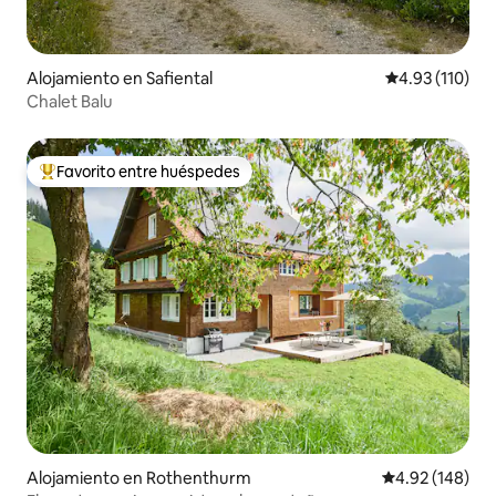
Alojamiento en Safiental
Calificación p
4.93 (110)
Chalet Balu
Favorito entre huéspedes
Favorito entre huéspedes preferido
Alojamiento en Rothenthurm
Calificación pr
4.92 (148)