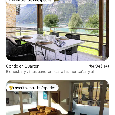
Favorito entre huéspedes
Condo en Quarten
Calificación p
4.94 (114)
Bienestar y vistas panorámicas a las montañas y al
Walensee
Favorito entre huéspedes
Favorito entre huéspedes preferido