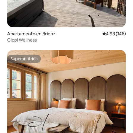
Apartamento en Brienz
Calificación pr
4.93 (146)
Gippi Wellness
Superanfitrión
Superanfitrión