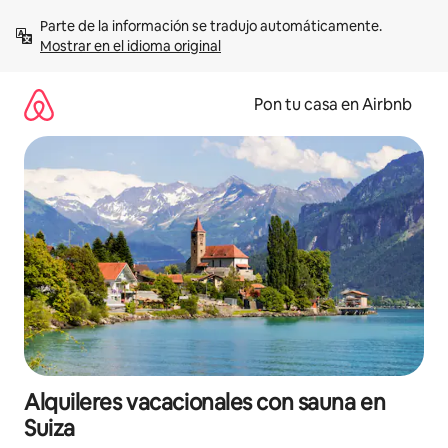
Omite
Parte de la información se tradujo automáticamente. 
el
Mostrar en el idioma original
contenido
Pon tu casa en Airbnb
Alquileres vacacionales con sauna en
Suiza