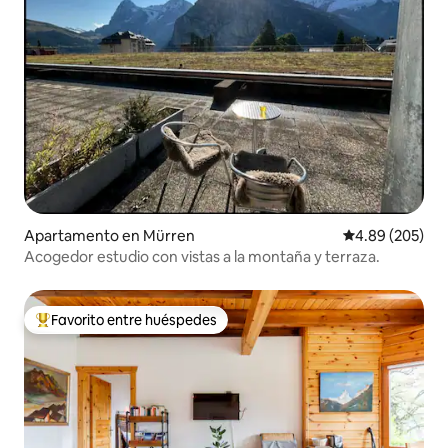
Apartamento en Mürren
Calificación pr
4.89 (205)
Acogedor estudio con vistas a la montaña y terraza.
Favorito entre huéspedes
Favorito entre huéspedes preferido