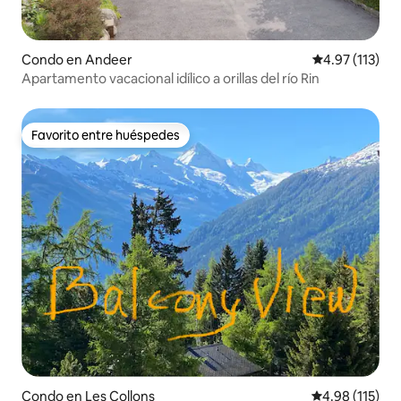
Condo en Andeer
Calificación p
4.97 (113)
Apartamento vacacional idílico a orillas del río Rin
Favorito entre huéspedes
Favorito entre huéspedes
Condo en Les Collons
Calificación p
4.98 (115)