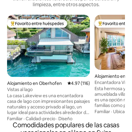
limpieza, entre otros aspectos.
Favorito entre huéspedes
Favorito entre
Favorito entre huéspedes preferido
Favorito entre hu
Alojamiento en L
Encantadora Villa 
Alojamiento en Oberhofen
Calificación promedio: 4.97 de 5
4.97 (116)
Lucerna
Esta hermosa y e
Vistas al lago
amueblada villa en
La casa Lakeview es una encantadora
es una opción mara
casa de lago con impresionantes paisajes
familias como para
naturales y acceso privado al lago, un
en dos niveles, to
Familiar
·
Ubicació
lugar ideal para actividades alrededor del
grupo tendrán mu
lago. La casa amueblada con cariño y de
Familiar
·
Calidad-precio
·
Diseño
relajarse. ¡Toda la 
alta calidad se encuentra directamente
Comodidades populares de las casas
disposición! Hay c
en el lago y ofrece impresionantes vistas