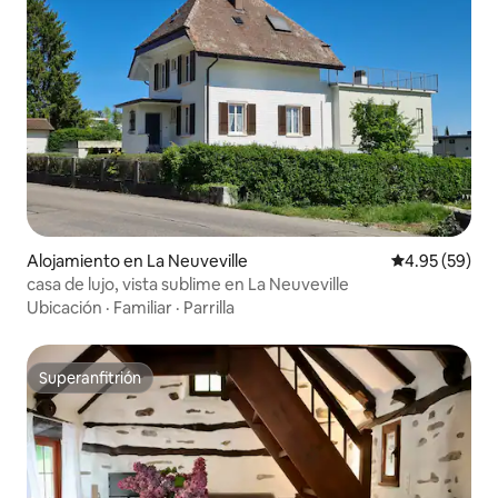
Alojamiento en La Neuveville
Calificación p
4.95 (59)
casa de lujo, vista sublime en La Neuveville
Ubicación
·
Familiar
·
Parrilla
Superanfitrión
Superanfitrión