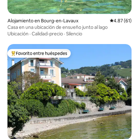
Alojamiento en Bourg-en-Lavaux
Calificación 
4.87 (61)
Casa en una ubicación de ensueño junto al lago
Ubicación
·
Calidad-precio
·
Silencio
Favorito entre huéspedes
Favorito entre huéspedes preferido