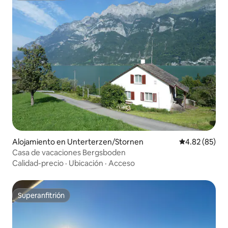
Alojamiento en Unterterzen/Stornen
Calificación p
4.82 (85)
Casa de vacaciones Bergsboden
Calidad-precio
·
Ubicación
·
Acceso
Superanfitrión
Superanfitrión