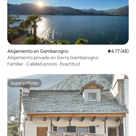
Alojamiento en Gambarogno
Calificación 
4.77 (48)
Alojamiento privado en Gerra Gambarogno
Familiar
·
Calidad-precio
·
Exactitud
Superanfitrión
Superanfitrión