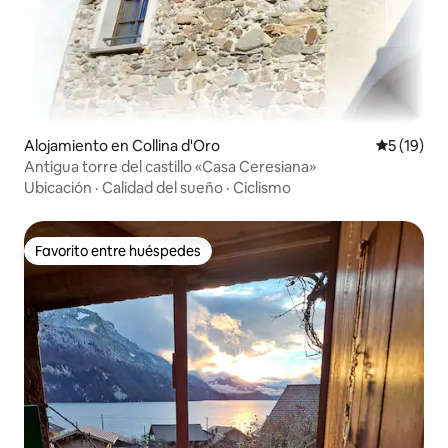
Alojamiento en Collina d'Oro
Calificaci
5 (19)
Antigua torre del castillo «Casa Ceresiana»
Ubicación
·
Calidad del sueño
·
Ciclismo
Favorito entre huéspedes
Favorito entre huéspedes