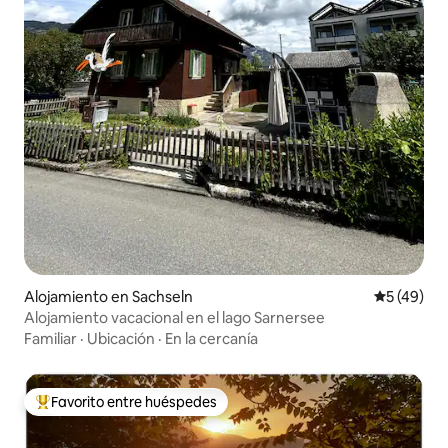
Alojamiento en Sachseln
Calificaci
5 (49)
Alojamiento vacacional en el lago Sarnersee
Familiar
·
Ubicación
·
En la cercanía
Favorito entre huéspedes
Favorito entre huéspedes preferido