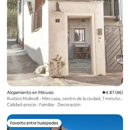
Alojamiento en Minusio
Calificación 
4.87 (46)
Rustico Mulino8 - Mini casa, centro de la ciudad, 7 minutos
a pie del lago, recién renovado, con aire acondicionado
Calidad-precio
·
Familiar
·
Decoración
Favorito entre huéspedes
Favorito entre huéspedes