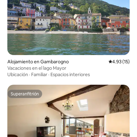
Alojamiento en Gambarogno
Calificación 
4.93 (15)
Vacaciones en el lago Mayor
Ubicación
·
Familiar
·
Espacios interiores
Superanfitrión
Superanfitrión