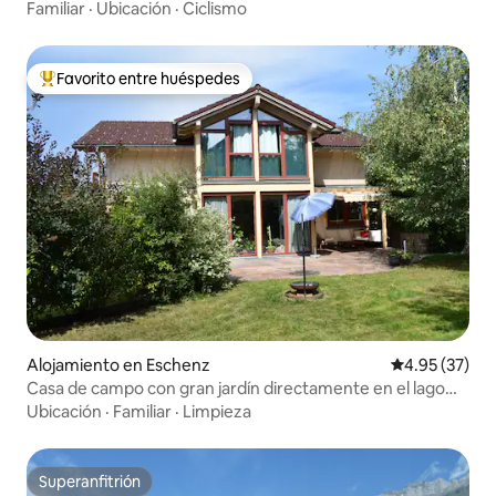
Familiar
·
Ubicación
·
Ciclismo
Favorito entre huéspedes
Favorito entre huéspedes preferido
Alojamiento en Eschenz
Calificación 
4.95 (37)
Casa de campo con gran jardín directamente en el lago
Constanza
Ubicación
·
Familiar
·
Limpieza
Superanfitrión
Superanfitrión