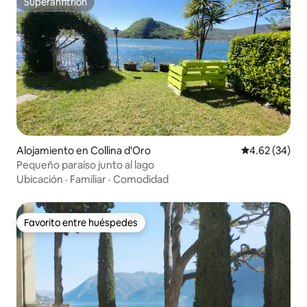
Superanfitrión
Superanfitrión
Alojamiento en Collina d'Oro
Calificación p
4.62 (34)
Pequeño paraíso junto al lago
Ubicación
·
Familiar
·
Comodidad
Favorito entre huéspedes
Favorito entre huéspedes