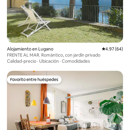
Alojamiento en Lugano
Calificación p
4.97 (64)
FRENTE AL MAR. Romántico, con jardín privado
Calidad-precio
·
Ubicación
·
Comodidades
Favorito entre huéspedes
Favorito entre huéspedes