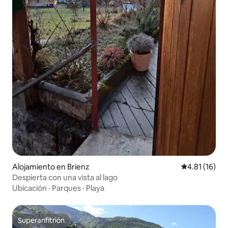
Alojamiento en Brienz
Calificación 
4.81 (16)
Despierta con una vista al lago
Ubicación
·
Parques
·
Playa
Superanfitrión
Superanfitrión