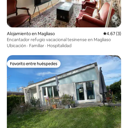
Alojamiento en Magliaso
Calificación
4.67 (3)
Encantador refugio vacacional tesinense en Magliaso
Ubicación
·
Familiar
·
Hospitalidad
Favorito entre huéspedes
Favorito entre huéspedes