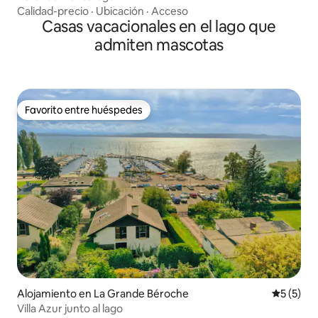
Calidad-precio
·
Ubicación
·
Acceso
Casas vacacionales en el lago que
admiten mascotas
Favorito entre huéspedes
Favorito entre huéspedes
Alojamiento en La Grande Béroche
Calificac
5 (5)
Villa Azur junto al lago