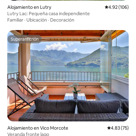
Alojamiento en Lutry
Calificación pr
4.92 (106)
Lutry Lac: Pequeña casa independiente
Familiar
·
Ubicación
·
Decoración
Superanfitrión
Superanfitrión
Alojamiento en Vico Morcote
Calificación 
4.83 (75)
Veranda fronte lago