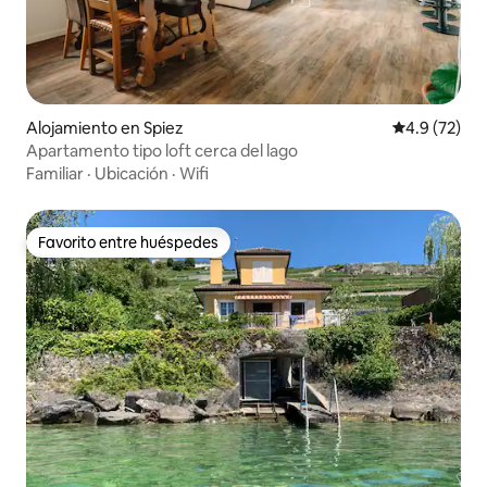
Alojamiento en Spiez
Calificación
4.9 (72)
Apartamento tipo loft cerca del lago
Familiar
·
Ubicación
·
Wifi
Favorito entre huéspedes
Favorito entre huéspedes