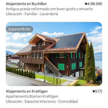
Alojamiento en Buchillon
Calificación p
4.96 (49)
Antigua granja reformada con buen gusto y encanto
Ubicación
·
Familiar
·
Lavandería
Superanfitrión
Superanfitrión
Alojamiento en Krattigen
Calificac
5 (7)
Apartamento Büel en Krattigen
Ubicación
·
Espacios interiores
·
Comodidad