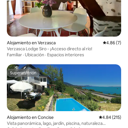
Alojamiento en Verzasca
Calificación
4.86 (7)
Verzasca Lodge Siro - ¡Acceso directo al río!
Familiar
·
Ubicación
·
Espacios interiores
Superanfitrión
Superanfitrión
Alojamiento en Concise
Calificación p
4.84 (215)
Vista panorámica, lago, jardín, piscina, naturaleza…