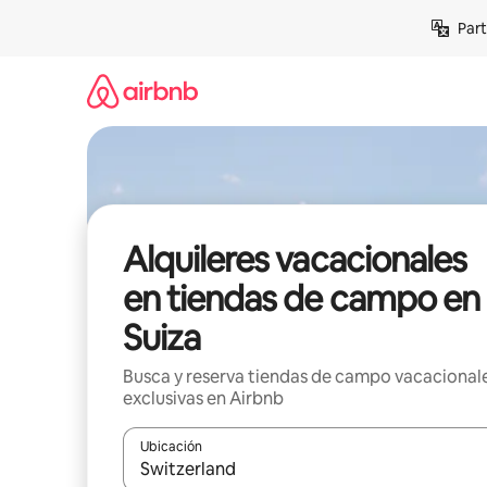
Omite
Part
el
contenido
Alquileres vacacionales
en tiendas de campo en
Suiza
Busca y reserva tiendas de campo vacacional
exclusivas en Airbnb
Ubicación
Cuando los resultados estén disponibles, navega co