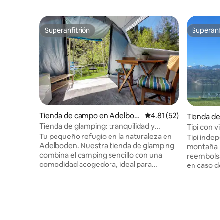
Superanfitrión
Superanf
Superanfitrión
Superanf
Tienda de campo en Adelbod
Calificación promedio:
4.81 (52)
Tienda d
en
wil-Jona
Tienda de glamping: tranquilidad y
Tipi con v
comodidad en Adelboden
Tu pequeño refugio en la naturaleza en
Tipi indep
Adelboden. Nuestra tienda de glamping
montaña Recomendación: Reserva
combina el camping sencillo con una
reembolsa
comodidad acogedora, ideal para
en caso de lluvia. para
cualquier persona que ame la naturaleza
máximo 1 
pero no quiera prescindir de una buena
colchones pl
cama. **Servicios** - Dos cómodas camas
de cama ¡S
individuales con ropa de cama y toallas
pueden re
incluidas - Cafetera Nespresso con
regadera y toallas. 