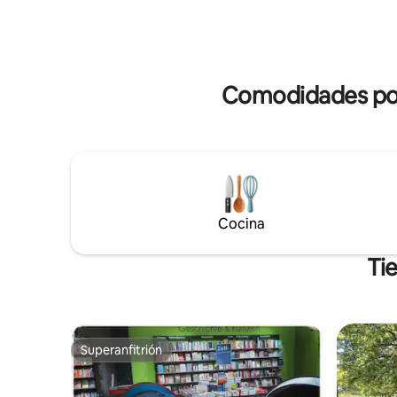
cápsulas incluidas - Frigorífico pequeño. -
parrilla 1 mesa con 4 sillas No hay
Electricidad - Asientos La tienda de
electricidad. La regadera, el in
campaña se mantiene deliberadamente
refrigera
sencilla, pero está amueblada con cariño,
tipi. Hay elect
perfecta para los huéspedes que buscan
responder
naturaleza, paz y autenticidad.
Comodidades popu
Cocina
Ti
Superanfitrión
Superanfitrión