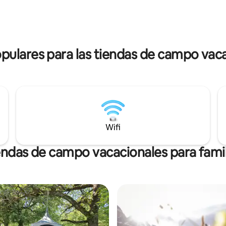
natural con agua pura de manan
odoro y el
Suonen, revitalice su espíritu c
dor están a unos 80 metros del
actividades físicas al aire libre b
ricidad. Con gusto
árboles y encuentre una relaja
é a tus preguntas.
profunda en el spa con sauna y 
lares para las tiendas de campo vaca
Wifi
endas de campo vacacionales para famil