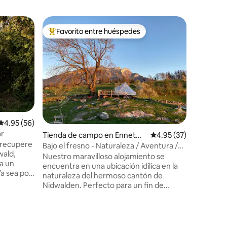
Favorito entre huéspedes
Superanf
Favorito entre huéspedes preferido
Superanf
Calificación promedio: 4.95 de 5, 56 reseñas
4.95 (56)
r
Tienda de campo en Ennetm
Calificación promedio:
4.95 (37)
y recupere
oos
Bajo el fresno - Naturaleza / Aventura /
wald,
Mirador
Nuestro maravilloso alojamiento se
a un
encuentra en una ubicación idílica en la
naturaleza del hermoso cantón de
a, la
Nidwalden. Perfecto para un fin de
a de
semana romántico en pareja o una
n la carpa,
aventura en familia. Disfrute de la
enestar.
tranquilidad, rodeado de pintorescos
Tienda d
tanque
paisajes y del aire fresco de la montaña.