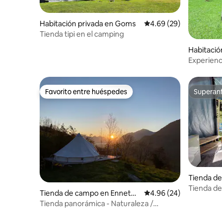
Habitación privada en Goms
Calificación promedio:
4.69 (29)
Tienda tipi en el camping
Habitació
Experien
Favorito entre huéspedes
Superanf
Favorito entre huéspedes
Superanf
Tienda d
en
Tienda de
Tienda de campo en Ennetm
Calificación promedio:
4.96 (24)
comodida
oos
Tienda panorámica - Naturaleza /
Tranquilidad / Vistas