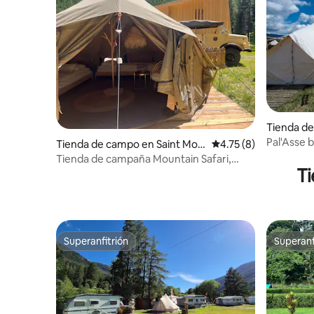
Tienda d
Pal'Asse 
Tienda de campo en Saint Mori
Calificación promedio
4.75 (8)
para 4 pe
tz
Tienda de campaña Mountain Safari,
T
Engadina
Superanfitrión
Superanf
Superanfitrión
Superanf