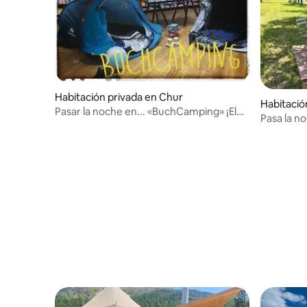
Habitación privada en Chur
Habitació
Pasar la noche en... «BuchCamping» ¡El
Pasa la n
glamping de los tiempos modernos!
colgante