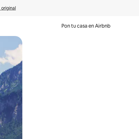
 original
Pon tu casa en Airbnb
o o desliza el dedo.