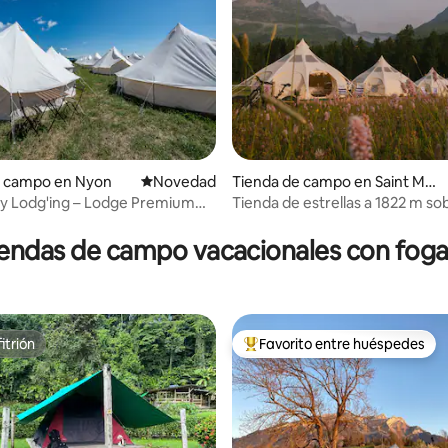
e campo en Nyon
Lugar para hospedarse
Novedad
Tienda de campo en Saint Mori
tz
by Lodg'ing – Lodge Premium
Tienda de estrellas a 1822 m sob
: 4.75 de 5, 8 reseñas
rsonas
del mar
iendas de campo vacacionales con foga
itrión
Favorito entre huéspedes
itrión
Favorito entre huéspedes prefe