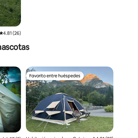
Calificación promedio: 4.81 de 5, 26 reseñas
4.81 (26)
mascotas
Favorito entre huéspedes
Favorito entre huéspedes