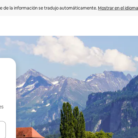
e de la información se tradujo automáticamente. 
Mostrar en el idioma
es
n las teclas de flecha hacia arriba y hacia abajo o explora con el tact