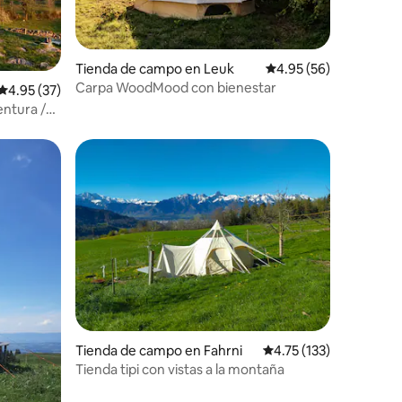
Tienda de campo en Leuk
Calificación promedio:
4.95 (56)
Carpa WoodMood con bienestar
Calificación promedio: 4.95 de 5, 37 reseñas
4.95 (37)
entura /
Tienda de campo en Fahrni
Calificación promedio:
4.75 (133)
Tienda tipi con vistas a la montaña