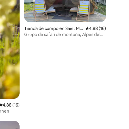
Tienda de campo en Saint Mo
Calificación promedio:
4.88 (16)
ritz
Grupo de safari de montaña, Alpes del
Engadina
Calificación promedio: 4.88 de 5, 16 reseñas
4.88 (16)
ernen