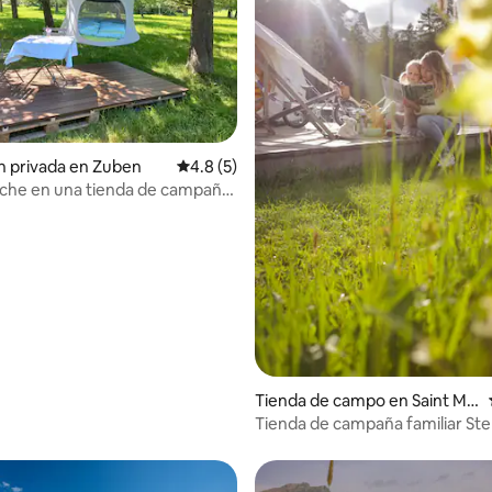
n privada en Zuben
Calificación promedio: 4.8 de 5, 5 reseñas
4.8 (5)
oche en una tienda de campaña
Tienda de campo en Saint Mo
ritz
Tienda de campaña familiar St