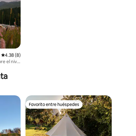
Calificación promedio: 4.38 de 5, 8 reseñas
4.38 (8)
re el nivel
ta
Favorito entre huéspedes
rido
Favorito entre huéspedes