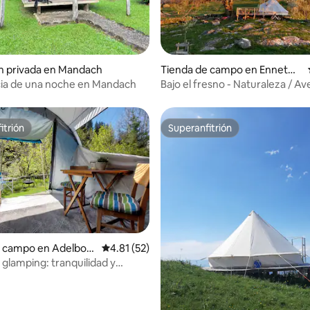
 4.69 de 5, 29 reseñas
n privada en Mandach
Tienda de campo en Ennetm
oos
cia de una noche en Mandach
Bajo el fresno - Naturaleza / Av
Mirador
itrión
Superanfitrión
itrión
Superanfitrión
e campo en Adelbod
Calificación promedio: 4.81 de 5, 52 reseñas
4.81 (52)
 glamping: tranquilidad y
 4.96 de 5, 24 reseñas
d en Adelboden