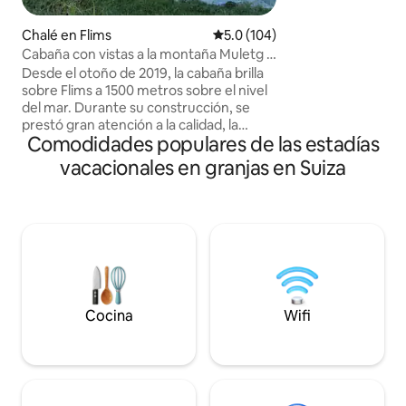
hay bonitos rincon
asientos con barba
Chalé en Flims
Calificación promedio: 5.0 de 5
5.0 (104)
para los más pequ
Cabaña con vistas a la montaña Muletg -
tobogán. Aquí se p
Flims LAAX
Desde el otoño de 2019, la cabaña brilla
y la fuerza de la n
sobre Flims a 1500 metros sobre el nivel
imponente Niesen
del mar. Durante su construcción, se
impresionantes vist
prestó gran atención a la calidad, la
innumerables posi
Comodidades populares de las estadías
regionalidad y, sobre todo, la durabilidad,
excursiones alred
así como a la atención al detalle: ¡estos
vacacionales en granjas en Suiza
harán que su esta
son los ingredientes que hacen que
experiencia única.
nuestra cabaña sea tan única! Su
fantástica ubicación promete mucha
paz y tranquilidad durante todo el año,
con esquí en invierno y senderismo o
ciclismo en verano, todo ello a las
puertas de la casa y lejos del ajetreo y el
ruido. Así podrás disfrutar de verdad de
tus vacaciones en nuestra cabaña.
Cocina
Wifi