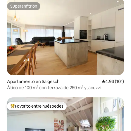
Superanfitrión
Superanfitrión
Apartamento en Salgesch
Calificación p
4.93 (101)
Ático de 100 m² con terraza de 250 m² y jacuzzi
Favorito entre huéspedes
Favorito entre huéspedes preferido