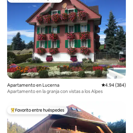
Favorito entre huéspedes
Apartamento en Lucerna
Calificación pr
4.94 (384)
Apartamento en la granja con vistas a los Alpes
Favorito entre huéspedes
Favorito entre huéspedes preferido