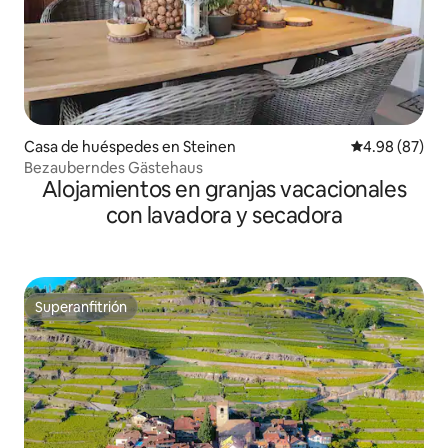
Casa de huéspedes en Steinen
Calificación p
4.98 (87)
Bezauberndes Gästehaus
Alojamientos en granjas vacacionales
con lavadora y secadora
Superanfitrión
Superanfitrión