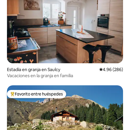
Estadía en granja en Saulcy
Calificación pr
4.96 (286)
Vacaciones en la granja en familia
Favorito entre huéspedes
Favorito entre huéspedes preferido