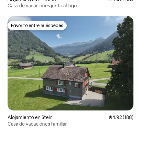
Casa de vacaciones junto al lago
Favorito entre huéspedes
Favorito entre huéspedes
Alojamiento en Stein
Calificación pr
4.92 (188)
Casa de vacaciones familiar