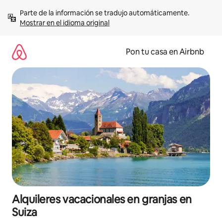
Omite
Parte de la información se tradujo automáticamente. 
el
Mostrar en el idioma original
contenido
Pon tu casa en Airbnb
Alquileres vacacionales en granjas en
Suiza