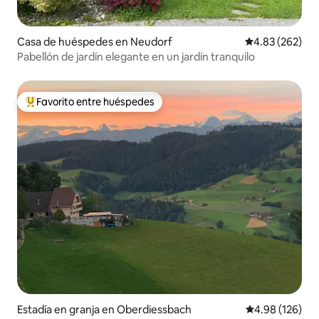
Casa de huéspedes en Neudorf
Calificación pr
4.83 (262)
Pabellón de jardín elegante en un jardín tranquilo
Favorito entre huéspedes
Favorito entre huéspedes preferido
Estadía en granja en Oberdiessbach
Calificación pr
4.98 (126)