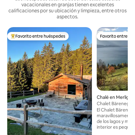
vacacionales en granjas tienen excelentes
calificaciones por su ubicación y limpieza, entre otros
aspectos.
Favorito entre huéspedes
Favorito entre h
Favorito entre huéspedes preferido
Favorito entre h
Chalé en Merligen
Chalet Bärenegg: 
el lago de Thun
El Chalet Bäreneg
maravillosamente i
de los lagos y mon
interior es pequeñ
de almacenamiento