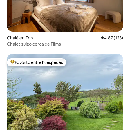
Chalé en Trin
Calificación p
4.87 (123)
Chalet suizo cerca de Flims
Favorito entre huéspedes
Favorito entre huéspedes preferido