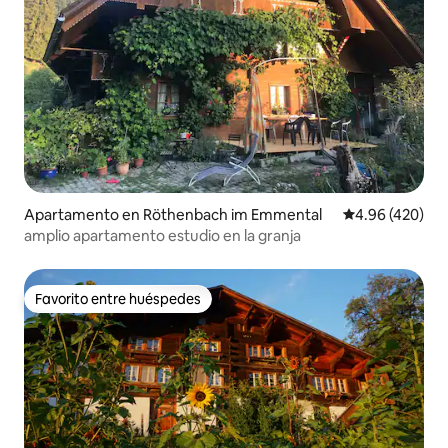
Apartamento en Röthenbach im Emmental
Calificación pr
4.96 (420)
amplio apartamento estudio en la granja
Favorito entre huéspedes
Favorito entre huéspedes