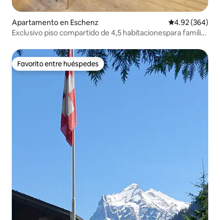
Apartamento en Eschenz
Calificación pr
4.92 (364)
Exclusivo piso compartido de 4,5 habitacionespara familias
y empresas
Favorito entre huéspedes
Favorito entre huéspedes