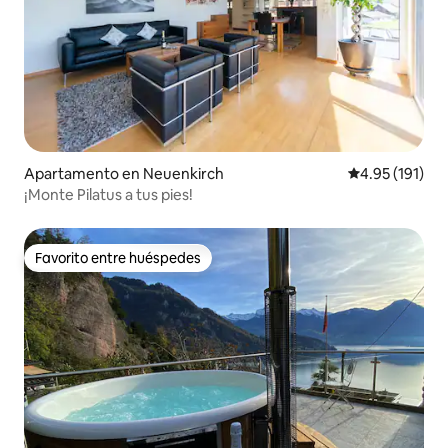
Apartamento en Neuenkirch
Calificación p
4.95 (191)
¡Monte Pilatus a tus pies!
Favorito entre huéspedes
Favorito entre huéspedes