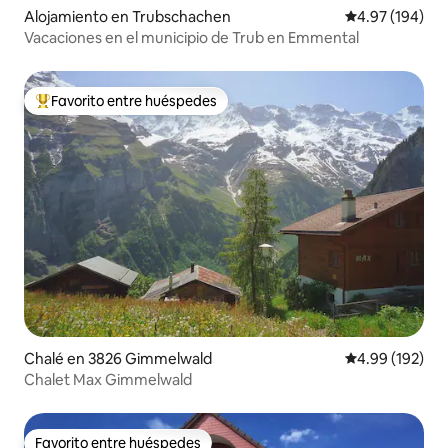
Alojamiento en Trubschachen
Calificación pr
4.97 (194)
Vacaciones en el municipio de Trub en Emmental
Favorito entre huéspedes
Favorito entre huéspedes preferido
Chalé en 3826 Gimmelwald
Calificación pr
4.99 (192)
Chalet Max Gimmelwald
Favorito entre huéspedes