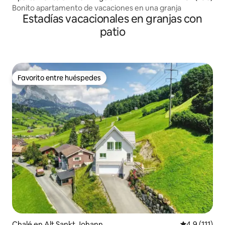
Bonito apartamento de vacaciones en una granja
Estadías vacacionales en granjas con
patio
Favorito entre huéspedes
Favorito entre huéspedes
Chalé en Alt Sankt Johann
Calificación 
4.9 (111)