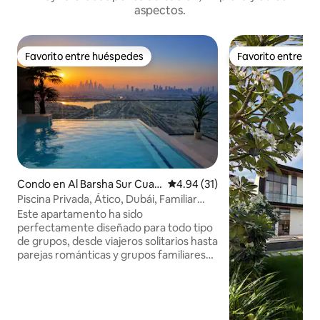
aspectos.
Favorito entre huéspedes
Favorito entre h
Favorito entre huéspedes
Favorito entre h
Condo en Al Barsha Sur Cuar
Calificación promedio: 4.94 de 
4.94 (31)
to
Piscina Privada, Ático, Dubái, Familiar
2Hab
Este apartamento ha sido
perfectamente diseñado para todo tipo
de grupos, desde viajeros solitarios hasta
parejas románticas y grupos familiares
de 3, 4 o incluso 5 personas 😊
Habitaciones: Habitación principal:
Cuenta con un lujoso baño en suite,
disfruta de una ducha relajante estilo spa