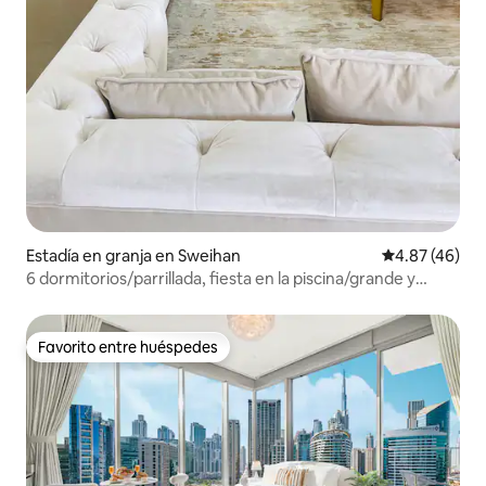
Estadía en granja en Sweihan
Calificación 
4.87 (46)
6 dormitorios/parrillada, fiesta en la piscina/grande y
lujosa granja cerca de AD/Al AIN
Favorito entre huéspedes
Favorito entre huéspedes