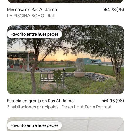
Minicasa en Ras Al-Jaima
Calificación 
4.73 (75)
LA PISCINA BOHO - Rak
Favorito entre huéspedes
Favorito entre huéspedes
Estadía en granja en Ras Al-Jaima
Calificación p
4.96 (96)
3 habitaciones principales | Desert Hut Farm Retreat
Favorito entre huéspedes
Favorito entre huéspedes