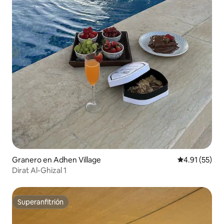
Granero en Adhen Village
Calificación 
4.91 (55)
Dirat Al-Ghizal 1
Superanfitrión
Superanfitrión