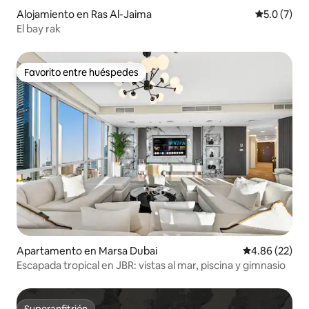
Alojamiento en Ras Al-Jaima
Calificació
5.0 (7)
El bay rak
Favorito entre huéspedes
Favorito entre huéspedes
Apartamento en Marsa Dubai
Calificación p
4.86 (22)
Escapada tropical en JBR: vistas al mar, piscina y gimnasio