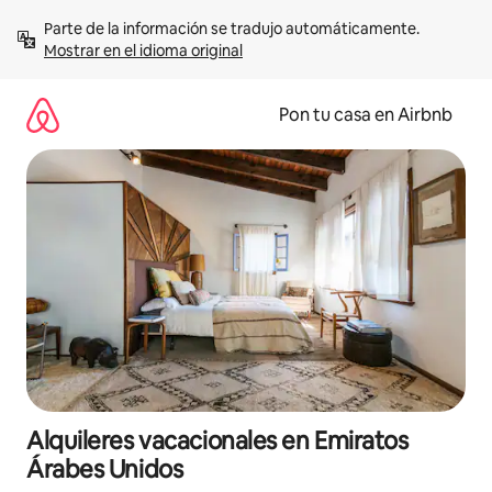
Omite
Parte de la información se tradujo automáticamente. 
el
Mostrar en el idioma original
contenido
Pon tu casa en Airbnb
Alquileres vacacionales en Emiratos
Árabes Unidos