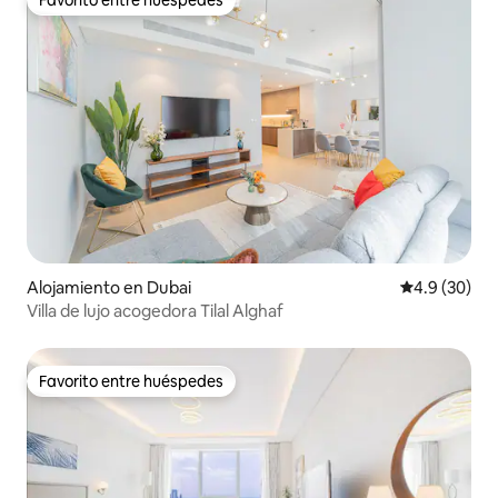
Favorito entre huéspedes
Favorito entre huéspedes
Alojamiento en Dubai
Calificación
4.9 (30)
Villa de lujo acogedora Tilal Alghaf
Favorito entre huéspedes
Favorito entre huéspedes