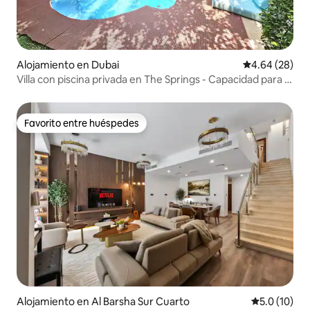
Alojamiento en Dubai
Calificación p
4.64 (28)
Villa con piscina privada en The Springs - Capacidad para 5
personas
Favorito entre huéspedes
Favorito entre huéspedes
Alojamiento en Al Barsha Sur Cuarto
Calificación
5.0 (10)