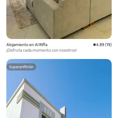
Alojamiento en Al Riffa
Calificación 
4.89 (19)
¡Disfruta cada momento con nosotros!
Superanfitrión
Superanfitrión