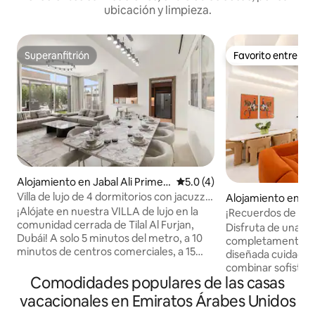
ubicación y limpieza.
Superanfitrión
Favorito entre h
Superanfitrión
Favorito entre h
Alojamiento en Jabal Ali Primer
Calificación promedio: 5.0 de
5.0 (4)
o
Villa de lujo de 4 dormitorios con jacuzzi
Alojamiento en Al
y zona de barbacoa
uarto
¡Alójate en nuestra VILLA de lujo en la
¡Recuerdos de lujo!
comunidad cerrada de Tilal Al Furjan,
+ piscina + jacuzz
Disfruta de una re
Dubái! A solo 5 minutos del metro, a 10
completamente nu
minutos de centros comerciales, a 15
diseñada cuidado
minutos de Dubai Marina y Palm
combinar sofistic
Jumeirah. La unidad de 350 metros
Comodidades populares de las casas
funcionalidad inte
cuadrados cuenta con 4 dormitorios,
experiencia de est
vacacionales en Emiratos Árabes Unidos
cuarto de servicio, cada uno con su
ideal para huésped