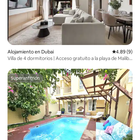
Alojamiento en Dubai
Calificación 
4.89 (9)
Villa de 4 dormitorios | Acceso gratuito a la playa de Malibú
| Diversión familiar
Superanfitrión
Superanfitrión