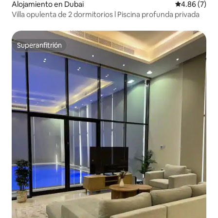
Alojamiento en Dubai
Calificación
4.86 (7)
Villa opulenta de 2 dormitorios l Piscina profunda privada
Superanfitrión
Superanfitrión