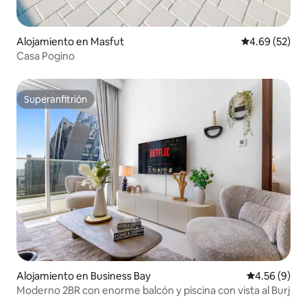
Alojamiento en Masfut
Calificación p
4.69 (52)
Casa Pogino
Superanfitrión
Superanfitrión
Alojamiento en Business Bay
Calificación
4.56 (9)
Moderno 2BR con enorme balcón y piscina con vista al Burj