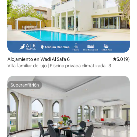
Alojamiento en Wadi Al Safa 6
Calificació
5.0 (9)
Villa familiar de lujo | Piscina privada climatizada | 3
dormitorios
Superanfitrión
Superanfitrión