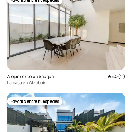
Favorito entre huéspedes
Favorito entre huéspedes
Alojamiento en Sharjah
Calificación
5.0 (11)
La casa en Alzubair
Favorito entre huéspedes
Favorito entre huéspedes