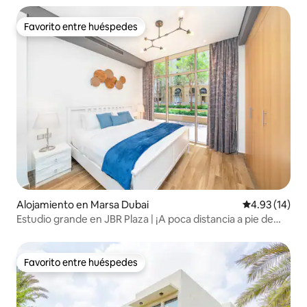
Favorito entre huéspedes
Favorito entre huéspedes
Alojamiento en Marsa Dubai
Calificación 
4.93 (14)
Estudio grande en JBR Plaza | ¡A poca distancia a pie de
Marina y la playa!
Favorito entre huéspedes
Favorito entre huéspedes