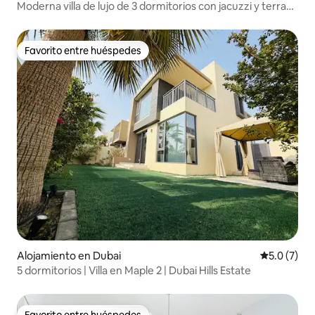
Moderna villa de lujo de 3 dormitorios con jacuzzi y terraza
| JVC
Favorito entre huéspedes
Favorito entre huéspedes
Alojamiento en Dubai
Calificació
5.0 (7)
5 dormitorios | Villa en Maple 2 | Dubai Hills Estate