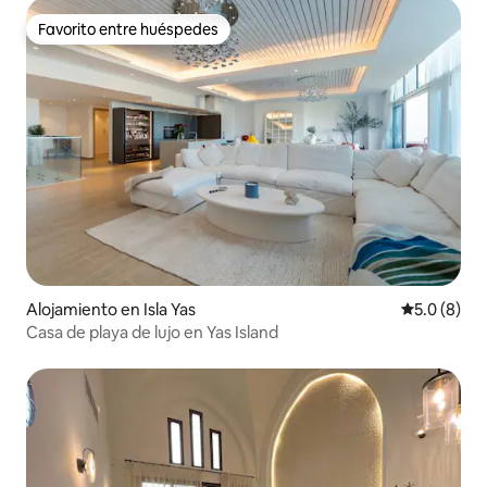
Favorito entre huéspedes
Favorito entre huéspedes
Alojamiento en Isla Yas
Calificació
5.0 (8)
Casa de playa de lujo en Yas Island