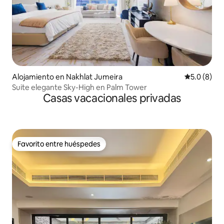
Alojamiento en Nakhlat Jumeira
Calificació
5.0 (8)
Suite elegante Sky-High en Palm Tower
Casas vacacionales privadas
Favorito entre huéspedes
Favorito entre huéspedes