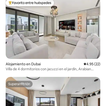
Favorito entre huéspedes
Favorito entre huéspedes preferido
Alojamiento en Dubai
Calificación 
4.95 (22)
Villa de 4 dormitorios con jacuzzi en el jardín, Arabian
Ranches 3
Superanfitrión
Superanfitrión