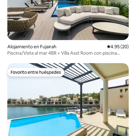
Alojamiento en Fujairah
Calificación p
4.95 (20)
Piscina/Vista al mar 4BR + Villa Asst Room con piscina
propia
Favorito entre huéspedes
Favorito entre huéspedes