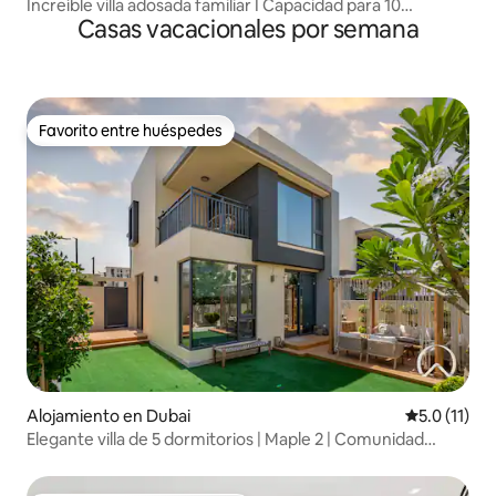
Increíble villa adosada familiar I Capacidad para 10
Casas vacacionales por semana
personas
Favorito entre huéspedes
Favorito entre huéspedes
Alojamiento en Dubai
Calificación
5.0 (11)
Elegante villa de 5 dormitorios | Maple 2 | Comunidad
cerrada