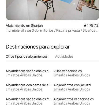
Alojamiento en Sharjah
Calificación 
4.75 (12)
Increíble villa de 3 dormitorios / Piscina privada / 3 baños /
Parrilla
Destinaciones para explorar
Otros tipos de alojamientos
Actividades
Alojamientos vacacionales con piscina
Villas vacacionales
Emiratos Árabes Unidos
Emiratos Árabes Unidos
Alojamientos con cama de altura accesible
Alojamientos con jacuzzi
Emiratos Árabes Unidos
Emiratos Árabes Unidos
Alojamientos vacacionales frente a la playa
Alojamientos vacacionales
Emiratos Árabes Unidos
Emiratos Árabes Unidos