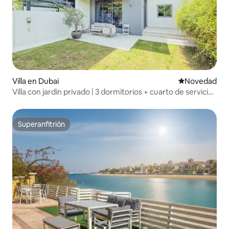
Villa en Dubai
Lugar para ho
Novedad
Villa con jardín privado | 3 dormitorios + cuarto de servicio,
Dubai Hills
Superanfitrión
Superanfitrión