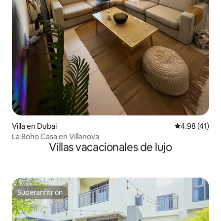
Villa en Dubai
Calificación 
4.98 (41)
La Boho Casa en Villanova
Villas vacacionales de lujo
Superanfitrión
Superanfitrión