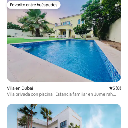
Favorito entre huéspedes
Favorito entre huéspedes
Villa en Dubai
Calificac
5 (8)
Villa privada con piscina | Estancia familiar en Jumeirah
Park