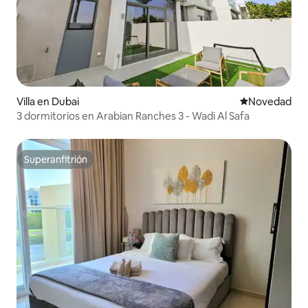
Villa en Dubai
Lugar para ho
Novedad
3 dormitorios en Arabian Ranches 3 - Wadi Al Safa
Superanfitrión
Superanfitrión