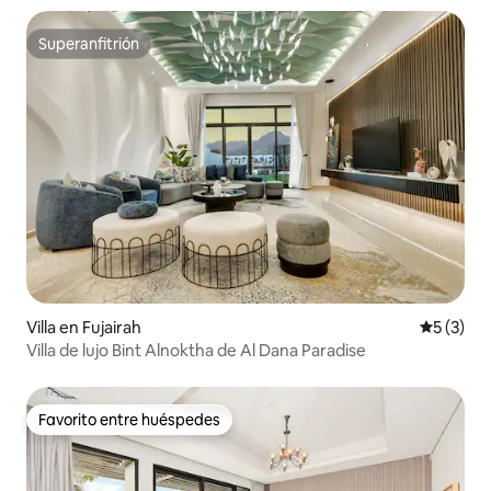
Superanfitrión
Superanfitrión
Villa en Fujairah
Calificac
5 (3)
Villa de lujo Bint Alnoktha de Al Dana Paradise
Favorito entre huéspedes
Favorito entre huéspedes