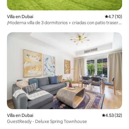
Villa en Dubai
Calificación
4.7 (10)
¡Moderna villa de 3 dormitorios + criadas con patio trasero
en Furjan!
Villa en Dubai
Calificación 
4.53 (32)
GuestReady - Deluxe Spring Townhouse