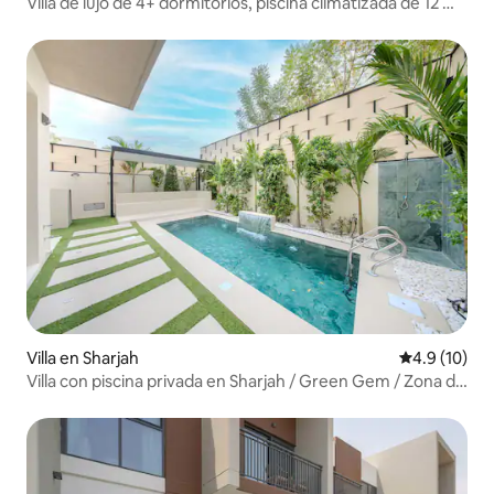
Villa de lujo de 4+ dormitorios, piscina climatizada de 12 m,
barbacoa
Villa en Sharjah
Calificación
4.9 (10)
Villa con piscina privada en Sharjah / Green Gem / Zona de
parrilla