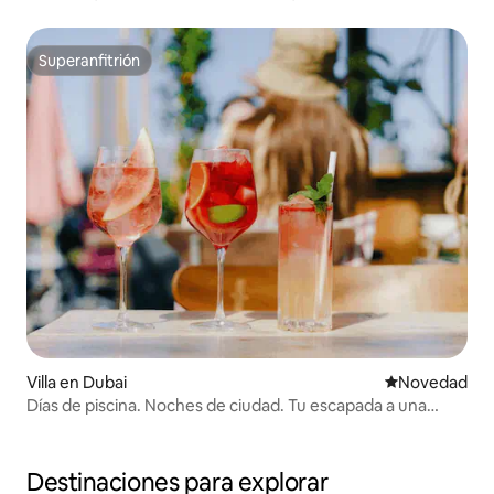
Superanfitrión
Superanfitrión
Villa en Dubai
Lugar para ho
Novedad
Días de piscina. Noches de ciudad. Tu escapada a una
VILLA privada
Destinaciones para explorar