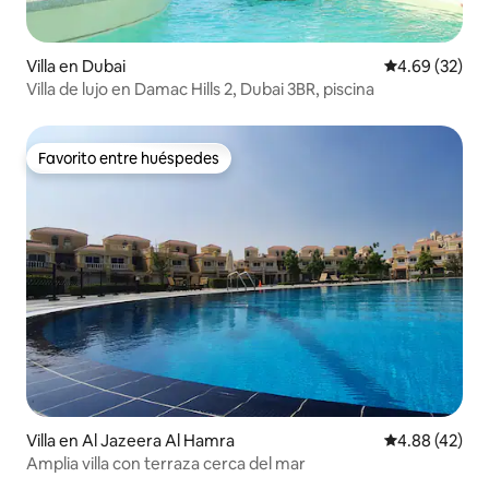
Villa en Dubai
Calificación p
4.69 (32)
Villa de lujo en Damac Hills 2, Dubai 3BR, piscina
Favorito entre huéspedes
Favorito entre huéspedes
Villa en Al Jazeera Al Hamra
Calificación 
4.88 (42)
Amplia villa con terraza cerca del mar