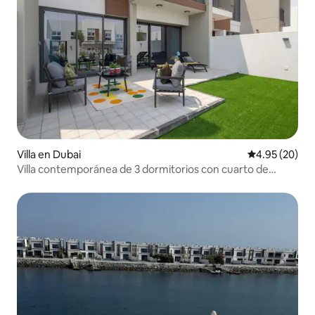
Villa en Dubai
Calificación p
4.95 (20)
Villa contemporánea de 3 dormitorios con cuarto de
servicio y patio trasero.