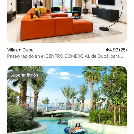
Villa en Dubai
Calificación 
4.92 (25)
Paseo rápido en el CENTRO COMERCIAL de Dubái para
familias y amigos
Superanfitrión
Superanfitrión