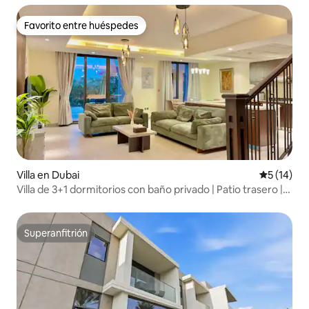
Favorito entre huéspedes
Favorito entre huéspedes
Villa en Dubai
Calificaci
5 (14)
Villa de 3+1 dormitorios con baño privado | Patio trasero |
Piscina + gimnasio
Superanfitrión
Superanfitrión