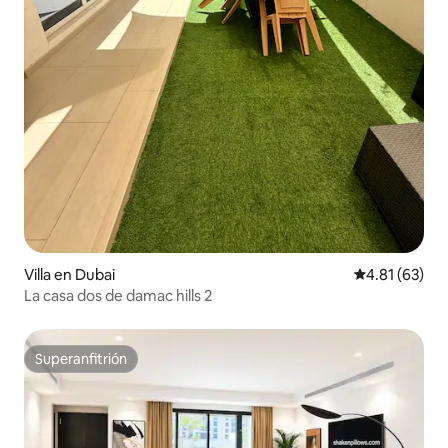
Villa en Dubai
Calificación 
4.81 (63)
La casa dos de damac hills 2
Superanfitrión
Superanfitrión