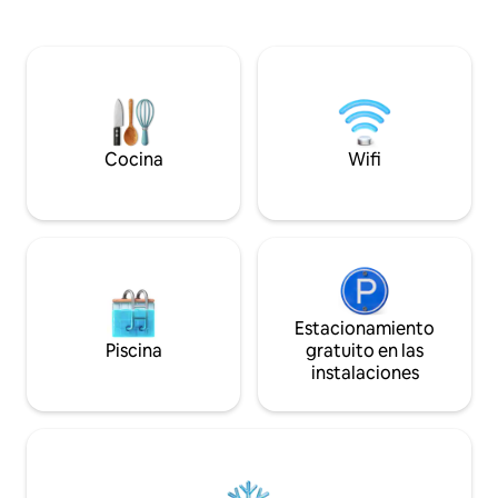
comedor están c
gimnasio totalmente equipado • Cocina
preparadas, mient
totalmente equipada. • Equipo para
totalmente equipa
bebés disponible a pedido • Servicio de
electrodomésticos
consigna de equipaje (con cargo) •
para cocinar sin e
Check-in anticipado / check-out
una zona privilegia
después de la hora establecida (sujeto a
a solo unos minuto
disponibilidad y con cargo) • Servicio de
limpieza diario disponible (con cargo)
Cocina
Wifi
Estacionamiento
Piscina
gratuito en las
instalaciones