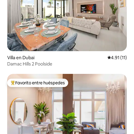
Villa en Dubai
Calificación 
4.91 (11)
Damac Hills 2 Poolside
Favorito entre huéspedes
Favorito entre huéspedes preferido