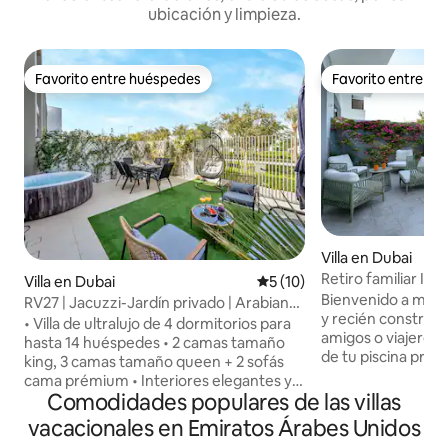
ubicación y limpieza.
Favorito entre huéspedes
Favorito entre h
Favorito entre huéspedes
Favorito entre h
Villa en Dubai
Retiro familiar ICO
Villa en Dubai
Calificación promedio: 5 de 
5 (10)
rápido al centro de
Bienvenido a mi vi
RV27 | Jacuzzi-Jardín privado | Arabian
y recién construida
Ranches3
• Villa de ultralujo de 4 dormitorios para
amigos o viajeros 
hasta 14 huéspedes • 2 camas tamaño
de tu piscina priva
king, 3 camas tamaño queen + 2 sofás
relájate en cuatro
cama prémium • Interiores elegantes y
bellamente decora
Comodidades populares de las villas
diseño espacioso • Jardín privado con
propio baño priva
paisajismo, jacuzzi y mesa de ping pong •
vacacionales en Emiratos Árabes Unidos
hasta 9 huéspedes.
Acceso a la piscina estilo resort y al