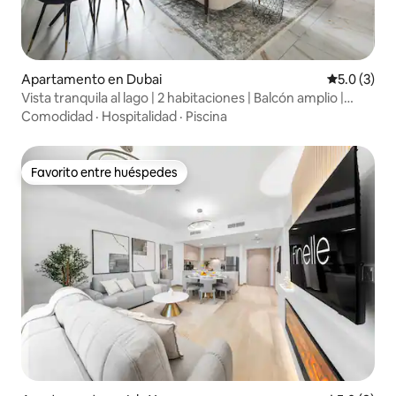
Apartamento en Dubai
Calificació
5.0 (3)
Vista tranquila al lago | 2 habitaciones | Balcón amplio |
Turia
Comodidad
·
Hospitalidad
·
Piscina
Favorito entre huéspedes
Favorito entre huéspedes