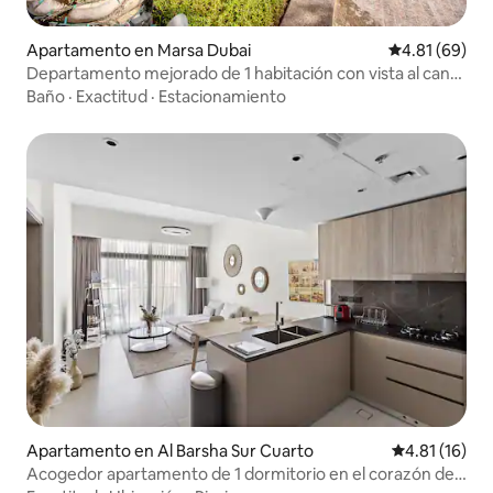
Apartamento en Marsa Dubai
Calificación 
4.81 (69)
Departamento mejorado de 1 habitación con vista al canal
en Park Island, Marina/JBR
Baño
·
Exactitud
·
Estacionamiento
Apartamento en Al Barsha Sur Cuarto
Calificación 
4.81 (16)
Acogedor apartamento de 1 dormitorio en el corazón de