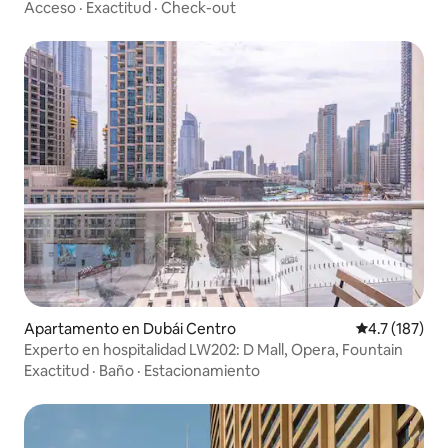
al mar y a Ain Dubai
Acceso
·
Exactitud
·
Check-out
Apartamento en Dubái Centro
Calificación 
4.7 (187)
Experto en hospitalidad LW202: D Mall, Opera, Fountain
Exactitud
·
Baño
·
Estacionamiento