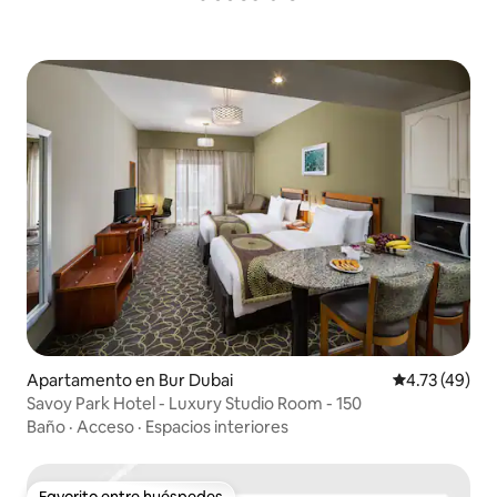
Apartamento en Bur Dubai
Calificación 
4.73 (49)
Savoy Park Hotel - Luxury Studio Room - 150
Baño
·
Acceso
·
Espacios interiores
Favorito entre huéspedes