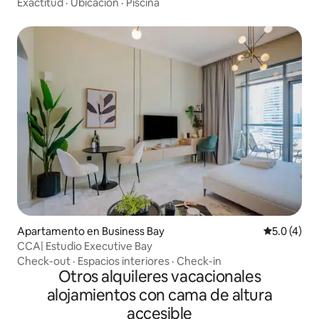
JVC
Exactitud
·
Ubicación
·
Piscina
Apartamento en Business Bay
Calificació
5.0 (4)
CCA| Estudio Executive Bay
Check-out
·
Espacios interiores
·
Check-in
Otros alquileres vacacionales
alojamientos con cama de altura
accesible