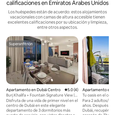
calificaciones en Emiratos Árabes Unidos
Los huéspedes están de acuerdo: estos alojamientos
vacacionales con camas de altura accesible tienen
excelentes calificaciones por su ubicación y limpieza,
entre otros aspectos.
Superanfitrión
Superanfitrión
Apartamento en Dubái Centro
Calificación promedio: 5.0 de
5.0 (4)
Apartamento en N
ra
Burj Khalifa + Fountain Signature View |
Tu oasis en el cor
Vista Luxe
Malamu
Disfruta de una vida de primer nivel en el
Para 2 adultos/2 
centro de Dubái en este elegante
años. Después de di
departamento de 3 dormitorios más
Dubái, recupérate 