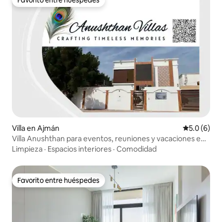
Favorito entre huéspedes
Villa en Ajmán
Calificació
5.0 (6)
Villa Anushthan para eventos, reuniones y vacaciones en
casa
Limpieza
·
Espacios interiores
·
Comodidad
Favorito entre huéspedes
Favorito entre huéspedes