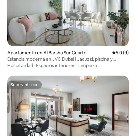
Apartamento en Al Barsha Sur Cuarto
Calificació
5.0 (9)
Estancia moderna en JVC Dubai | Jacuzzi, piscina y
gimnasio
Hospitalidad
·
Espacios interiores
·
Limpieza
Superanfitrión
Superanfitrión