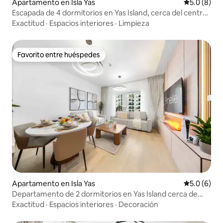
Apartamento en Isla Yas
Calificació
5.0 (8)
Escapada de 4 dormitorios en Yas Island, cerca del centro
comercial y del circuito de Yas Marina
Exactitud
·
Espacios interiores
·
Limpieza
Favorito entre huéspedes
Favorito entre huéspedes
Apartamento en Isla Yas
Calificació
5.0 (6)
Departamento de 2 dormitorios en Yas Island cerca de
SeaWorld y F1 | Capacidad para 12 personas
Exactitud
·
Espacios interiores
·
Decoración