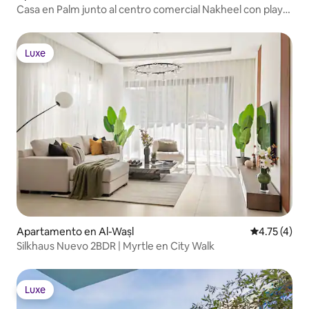
Casa en Palm junto al centro comercial Nakheel con playa
privada
Luxe
Luxe
Apartamento en Al-Waṣl
Calificación
4.75 (4)
Silkhaus Nuevo 2BDR | Myrtle en City Walk
Luxe
Luxe