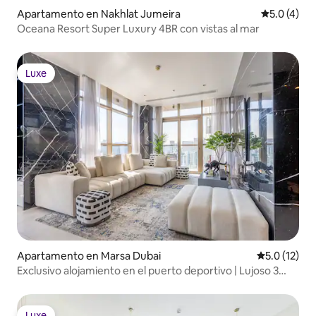
Apartamento en Nakhlat Jumeira
Calificació
5.0 (4)
Oceana Resort Super Luxury 4BR con vistas al mar
Luxe
Luxe
Apartamento en Marsa Dubai
Calificación
5.0 (12)
Exclusivo alojamiento en el puerto deportivo | Lujoso 3
dormitorios con vistas increíbles
Luxe