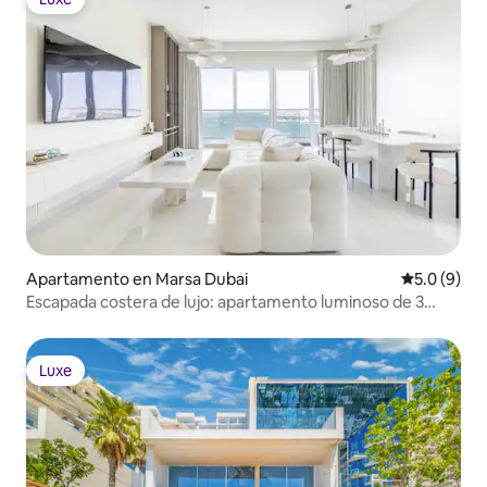
Luxe
Apartamento en Marsa Dubai
Calificació
5.0 (9)
Escapada costera de lujo: apartamento luminoso de 3
dormitorios en La Vie JBR
Luxe
Luxe