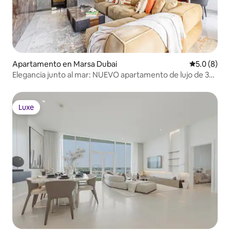
Apartamento en Marsa Dubai
Calificació
5.0 (8)
Elegancia junto al mar: NUEVO apartamento de lujo de 3
dormitorios en JBR
Luxe
Luxe