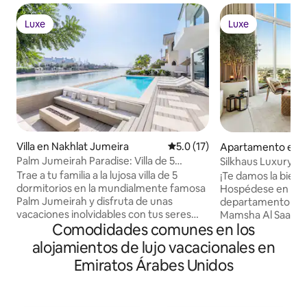
Luxe
Luxe
Luxe
Luxe
Villa en Nakhlat Jumeira
Calificación promedio: 5.0 de 
5.0 (17)
Apartamento en Is
at
Palm Jumeirah Paradise: Villa de 5
Silkhaus Luxury de
dormitorios | Piscina infinita
Saadiyat con vista
Trae a tu familia a la lujosa villa de 5
¡Te damos la bienv
dormitorios en la mundialmente famosa
Hospédese en este
Palm Jumeirah y disfruta de unas
departamento de 1
vacaciones inolvidables con tus seres
Mamsha Al Saadiya
Comodidades comunes en los
queridos. Explora las atracciones y
directo al paseo m
lugares de interés cercanos desde esta
cuenta con una c
alojamientos de lujo vacacionales en
ubicación privilegiada. Una vez que
colchón de primera
Emiratos Árabes Unidos
hayas terminado de hacer turismo,
hogar inteligente,
retírate a la elegante casa cuya rica lista
privado para ofici
de servicios te dejará asombrado. ✔ 4
100 pulgadas, coc
dormitorios cómodos Sala de✔ cine,
equipada, lavadora