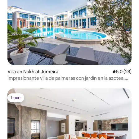
Villa en Nakhlat Jumeira
Calificación
5.0 (23)
Impresionante villa de palmeras con jardín en la azotea,
piscina y playa
Luxe
Luxe