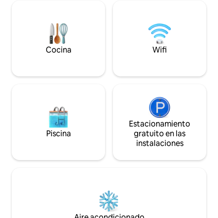
también como quinto dormitorio ✔
500 Mbps y balcón
Open Design Living ✔ 2 cocinas
pueden disfrutar de
interiores completas + 1 al aire libre ✔
gimnasio e instala
Piscina infinita. Acceso a✔ la playa. Wifi
tienen acceso a pie
✔ de alta velocidad ✔ Estacionamiento
Mamsha, al Louvre
Cocina
Wifi
gratuito
de interés cultural
Estacionamiento
Piscina
gratuito en las
instalaciones
Aire acondicionado