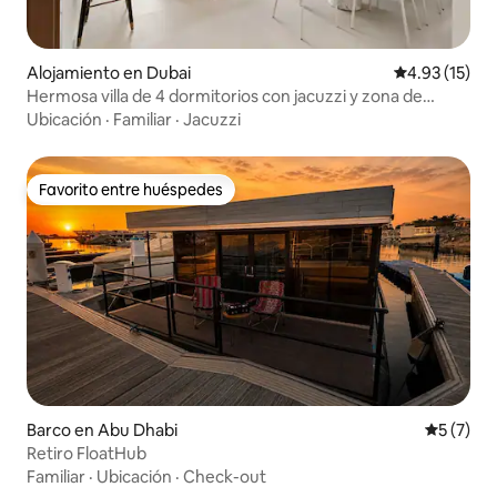
Alojamiento en Dubai
Calificación 
4.93 (15)
Hermosa villa de 4 dormitorios con jacuzzi y zona de
barbacoa
Ubicación
·
Familiar
·
Jacuzzi
Favorito entre huéspedes
Favorito entre huéspedes
Barco en Abu Dhabi
Calificac
5 (7)
Retiro FloatHub
Familiar
·
Ubicación
·
Check-out