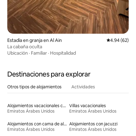
Estadía en granja en Al Ain
Calificación p
4.94 (62)
La cabaña oculta
Ubicación
·
Familiar
·
Hospitalidad
Destinaciones para explorar
Otros tipos de alojamientos
Actividades
Alojamientos vacacionales con piscina
Villas vacacionales
Emiratos Árabes Unidos
Emiratos Árabes Unidos
Alojamientos con cama de altura accesible
Alojamientos con jacuzzi
Emiratos Árabes Unidos
Emiratos Árabes Unidos