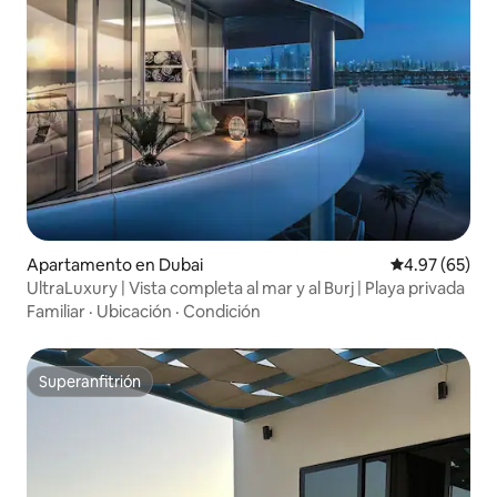
Apartamento en Dubai
Calificación p
4.97 (65)
UltraLuxury | Vista completa al mar y al Burj | Playa privada
Familiar
·
Ubicación
·
Condición
Superanfitrión
Superanfitrión