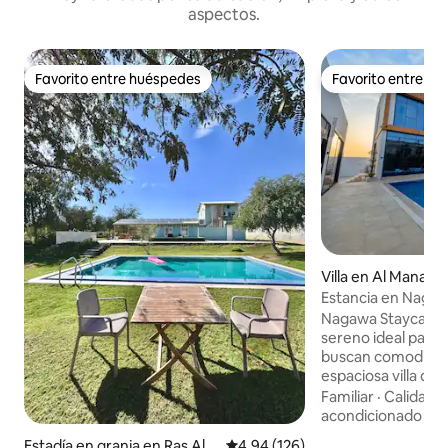
aspectos.
Favorito entre huéspedes
Favorito entre h
Favorito entre huéspedes
Favorito entre h
Villa en Al Manam
Estancia en Naga
Nagawa Staycation
sereno ideal para 
buscan comodidad 
espaciosa villa de
con piscina privada,
Familiar
·
Calidad-
además de una co
acondicionado
equipada, cinco b
Estadía en granja en Ras Al-
Calificación promedio: 4.94 de 5
4.94 (126)