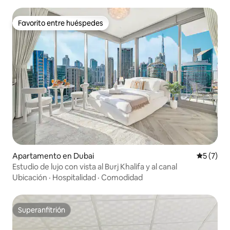
Favorito entre huéspedes
Favorito entre huéspedes
Apartamento en Dubai
Calificac
5 (7)
Estudio de lujo con vista al Burj Khalifa y al canal
Ubicación
·
Hospitalidad
·
Comodidad
Superanfitrión
Superanfitrión