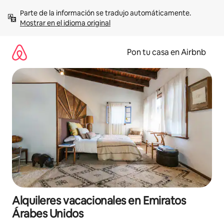
Omite
Parte de la información se tradujo automáticamente. 
el
Mostrar en el idioma original
contenido
Pon tu casa en Airbnb
Alquileres vacacionales en Emiratos
Árabes Unidos