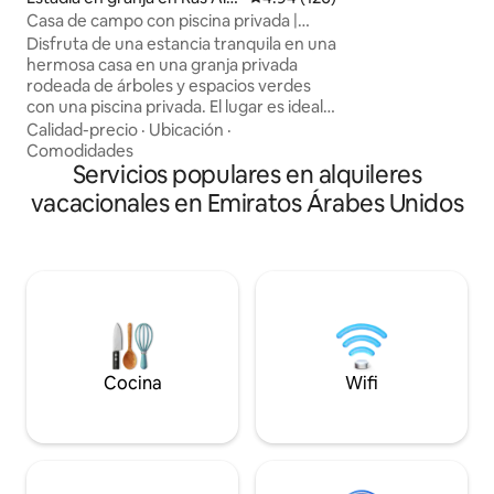
modernas. Los h
Jaima
Casa de campo con piscina privada |
disfrutar de un co
Retiro familiar
Disfruta de una estancia tranquila en una
barbacoa y una ter
hermosa casa en una granja privada
montaña. Los servi
rodeada de árboles y espacios verdes
incluyen una pisci
con una piscina privada. El lugar es ideal
infantil y puertas 
para familias y aquellos que buscan
admiten mascotas
Calidad-precio
·
Ubicación
·
relajarse lejos del ajetreo y el bullicio de la
estacionamiento pr
Comodidades
ciudad. La casa está totalmente
Servicios populares en alquileres
alojamiento.
equipada (3 cómodas habitaciones,
vacacionales en Emiratos Árabes Unidos
cocina, asientos al aire libre, parrilla).
Cerca de los servicios y las carreteras
principales, está a poca distancia en auto
de Dubai y ofrece una gran vista de la
naturaleza. Una auténtica experiencia
rural con lujo y confort en medio del
desierto
Cocina
Wifi