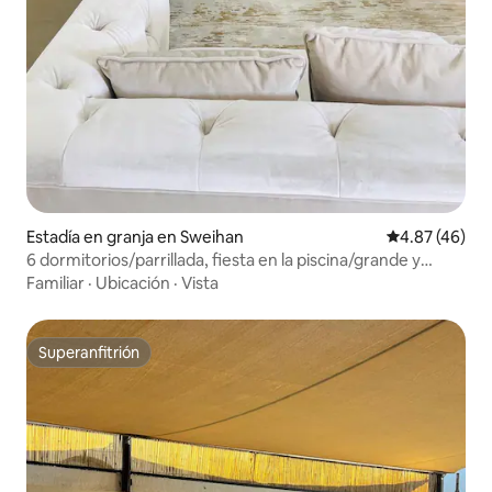
Estadía en granja en Sweihan
Calificación 
4.87 (46)
6 dormitorios/parrillada, fiesta en la piscina/grande y
lujosa granja cerca de AD/Al AIN
Familiar
·
Ubicación
·
Vista
Superanfitrión
Superanfitrión