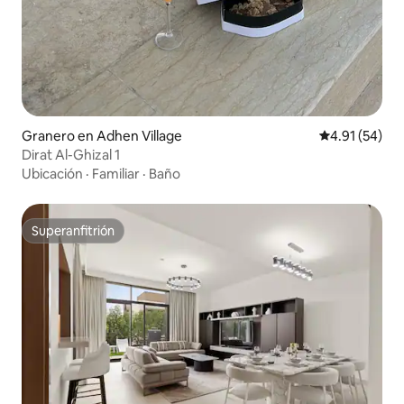
Granero en Adhen Village
Calificación 
4.91 (54)
Dirat Al-Ghizal 1
Ubicación
·
Familiar
·
Baño
Superanfitrión
Superanfitrión