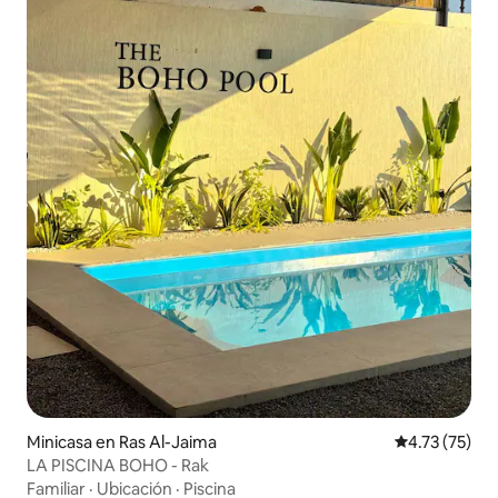
Minicasa en Ras Al-Jaima
Calificación 
4.73 (75)
LA PISCINA BOHO - Rak
Familiar
·
Ubicación
·
Piscina