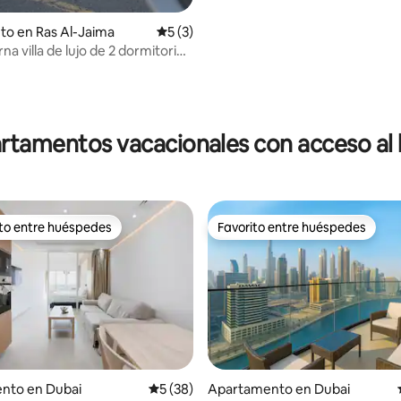
to en Ras Al-Jaima
Calificación promedio: 5 de 5, 3 reseñas
5 (3)
a villa de lujo de 2 dormitorios
 Bay
rtamentos vacacionales con acceso al 
ito entre huéspedes
Favorito entre huéspedes
 entre huéspedes preferido
Favorito entre huéspedes
nto en Dubai
Calificación promedio: 5 de 5, 38 reseñas
5 (38)
Apartamento en Dubai