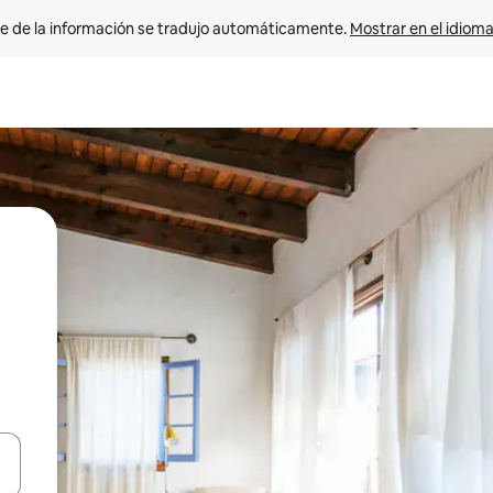
e de la información se tradujo automáticamente. 
Mostrar en el idioma
n las teclas de flecha hacia arriba y hacia abajo o explora con el tact