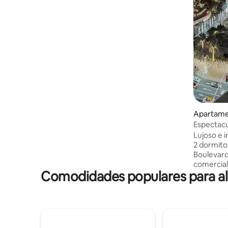
equipada 🌃 A pie de los mejores
restaurantes, cafeterías, bares y vida
nocturna de Dubái 🌊 A pocos pasos de
deportes acuáticos y actividades en el
puerto deportivo 🚶‍♂️ Camina hasta la isla
de Bluewaters 🚇 Cerca del metro,
tranvía y centros comerciales 🏊‍♀️ Acceso
a varias piscinas en el complejo Sadaf 🏋️‍♂️
Modernas instalaciones de fitness 💻
Escritorio + wifi rápido 👶 Cuna y trona
disponibles
Apartame
Espectacu
Khalifa, 
Lujoso e 
2 dormito
Boulevard
comercial
Comodidades populares para alo
Fountain y
Dubái, el 
Dubai Mall
restauran
apartamen
de lo que