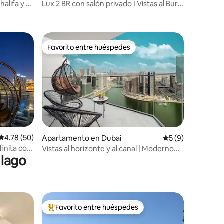
halifa y a
Lux 2 BR con salón privado I Vistas al Burj
y al lago
Favorito entre huéspedes
Favorito entre huéspedes
Calificación promedio: 4.78 de 5, 50 reseñas
4.78 (50)
Apartamento en Dubai
Calificación prome
5 (9)
finita con
Vistas al horizonte y al canal | Moderno
 lago
2BDR | 40F
Favorito entre huéspedes
Favorito entre huéspedes preferido