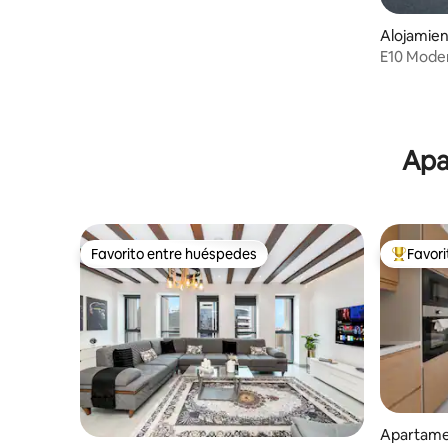
Alojamien
E10 Modern
en Danah
Apa
Favorito entre huéspedes
Favor
Favorito entre huéspedes
Favorito
Apartame