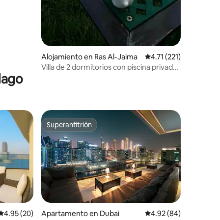
Alojamiento en Ras Al-Jaima
Calificación promedio:
4.71 (221)
Villa de 2 dormitorios con piscina privada,
lago
jardín y vistas al mar
Superanfitrión
Superanfitrión
Calificación promedio: 4.95 de 5, 20 reseñas
4.95 (20)
Apartamento en Dubai
Calificación promedio:
4.92 (84)