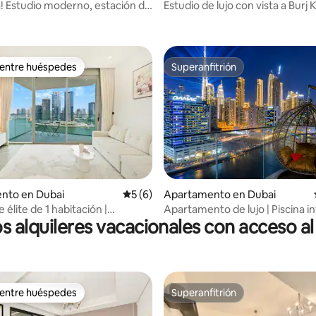
a! Estudio moderno, estación de
Estudio de lujo con vista a Burj K
 4.76 de 5, 34 reseñas
400 m
10 minutos de Burj
 entre huéspedes
Superanfitrión
 entre huéspedes
Superanfitrión
io: 5 de 5, 11 reseñas
nto en Dubai
Calificación promedio: 5 de 5, 6 reseñas
5 (6)
Apartamento en Dubai
 élite de 1 habitación |
Apartamento de lujo | Piscina in
s alquileres vacacionales con acceso al
 3 | Canchas de pádel
vistas al Burj
 entre huéspedes
Superanfitrión
 entre huéspedes
Superanfitrión