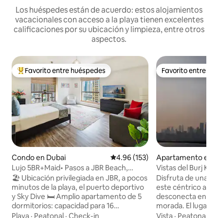
Los huéspedes están de acuerdo: estos alojamientos
vacacionales con acceso a la playa tienen excelentes
calificaciones por su ubicación y limpieza, entre otros
aspectos.
Favorito entre huéspedes
Favorito entre h
Favorito entre huéspedes preferido
Favorito entre h
Condo en Dubai
Calificación promedio: 4.96 de 5
4.96 (153)
Apartamento en 
Lujo 5BR+Maid• Pasos a JBR Beach,
Vistas del Burj Kha
Marina y Tranvía
🏖️ Ubicación privilegiada en JBR, a pocos
Disfruta de una ex
minutos de la playa, el puerto deportivo
este céntrico aloj
y Sky Dive 🛏️ Amplio apartamento de 5
desconecta en est
dormitorios: capacidad para 16
morada. El lugar es
huéspedes 🛠️ Apartamento de lujo
características y 
Playa
·
Peatonal
·
Check-in
Vista
·
Peatonal
·
E