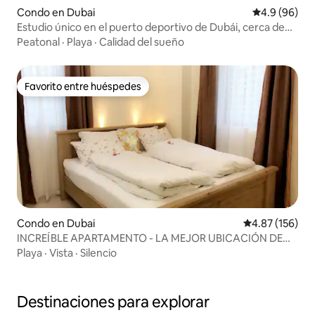
Condo en Dubai
Calificación 
4.9 (96)
Estudio único en el puerto deportivo de Dubái, cerca de
playa, centro comercial y metro
Peatonal
·
Playa
·
Calidad del sueño
Favorito entre huéspedes
Favorito entre huéspedes
Condo en Dubai
Calificación p
4.87 (156)
INCREÍBLE APARTAMENTO - LA MEJOR UBICACIÓN DE
DUBÁI
Playa
·
Vista
·
Silencio
Destinaciones para explorar