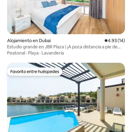
Alojamiento en Dubai
Calificación 
4.93 (14)
Estudio grande en JBR Plaza | ¡A poca distancia a pie de
Marina y la playa!
Peatonal
·
Playa
·
Lavandería
Favorito entre huéspedes
Favorito entre huéspedes