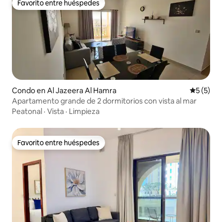
Favorito entre huéspedes
Favorito entre huéspedes
Condo en Al Jazeera Al Hamra
Calificac
5 (5)
Apartamento grande de 2 dormitorios con vista al mar
Peatonal
·
Vista
·
Limpieza
Favorito entre huéspedes
Favorito entre huéspedes