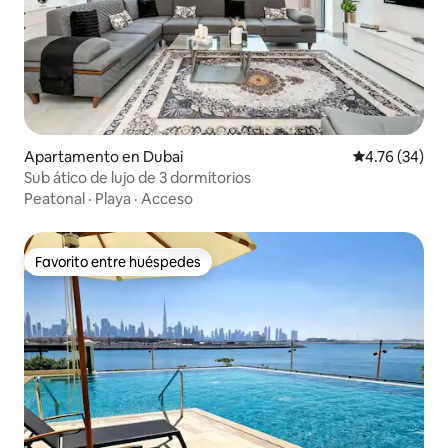
Apartamento en Dubai
Calificación 
4.76 (34)
Sub ático de lujo de 3 dormitorios
Peatonal
·
Playa
·
Acceso
Favorito entre huéspedes
Favorito entre huéspedes