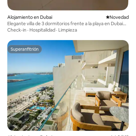
Alojamiento en Dubai
Lugar para ho
Novedad
Elegante villa de 3 dormitorios frente a la playa en Dubai
South
Check-in
·
Hospitalidad
·
Limpieza
Superanfitrión
Superanfitrión