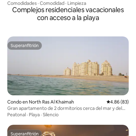
verano | Capacidad para 14 personas
Comodidades
·
Comodidad
·
Limpieza
Complejos residenciales vacacionales
con acceso a la playa
Superanfitrión
Superanfitrión
Condo en North Ras Al Khaimah
Calificación p
4.86 (83)
Gran apartamento de 2 dormitorios cerca del mar y del
campo de golf
Peatonal
·
Playa
·
Silencio
Superanfitrión