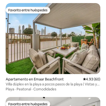
Favorito entre huéspedes
Favorito entre huéspedes
Apartamento en Emaar Beachfront
Calificación p
4.93 (60)
Villa dúplex en la playa a pocos pasos de la playa | Vistas y
piscina
Playa
·
Peatonal
·
Comodidades
Favorito entre huéspedes