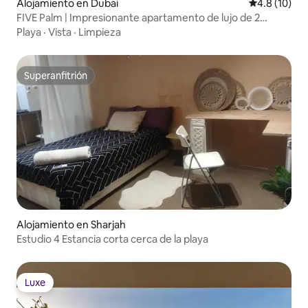
Alojamiento en Dubai
Calificación
4.8 (10)
FIVE Palm | Impresionante apartamento de lujo de 2
dormitorios con vista al mar
Playa
·
Vista
·
Limpieza
Superanfitrión
Superanfitrión
Alojamiento en Sharjah
Estudio 4 Estancia corta cerca de la playa
Luxe
Luxe