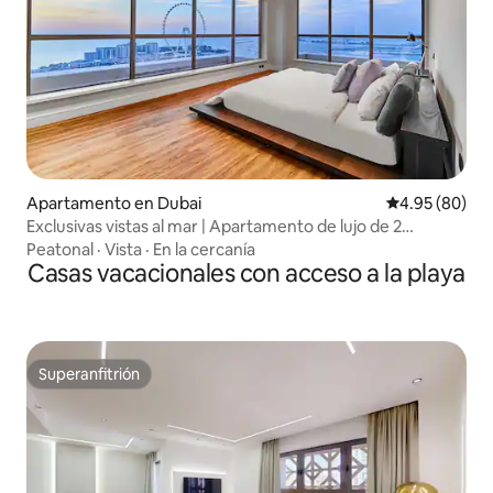
Apartamento en Dubai
Calificación p
4.95 (80)
Exclusivas vistas al mar | Apartamento de lujo de 2
dormitorios | JBR | Rimal 6
Peatonal
·
Vista
·
En la cercanía
Casas vacacionales con acceso a la playa
Superanfitrión
Superanfitrión