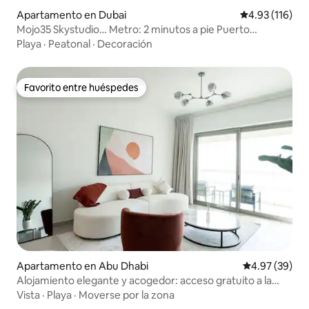
Apartamento en Dubai
Calificación p
4.93 (116)
Mojo35 Skystudio… Metro: 2 minutos a pie Puerto
deportivo a 15 minutos a pie
Playa
·
Peatonal
·
Decoración
Favorito entre huéspedes
Favorito entre huéspedes
Apartamento en Abu Dhabi
Calificación p
4.97 (39)
Alojamiento elegante y acogedor: acceso gratuito a la
playa para 3 huéspedes
Vista
·
Playa
·
Moverse por la zona