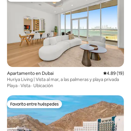
Favorito entre huéspedes
Apartamento en Dubai
Calificación 
4.89 (19)
Huriya Living | Vista al mar, a las palmeras y playa privada
Playa
·
Vista
·
Ubicación
Favorito entre huéspedes
Favorito entre huéspedes