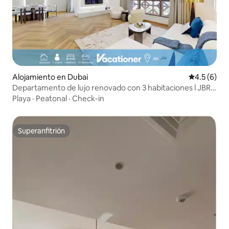
Alojamiento en Dubai
Calificació
4.5 (6)
Departamento de lujo renovado con 3 habitaciones l JBR
Beach l Ubicación privilegiada
Playa
·
Peatonal
·
Check-in
Superanfitrión
Superanfitrión