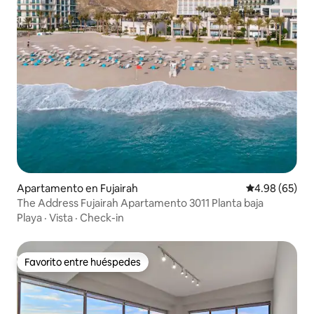
Apartamento en Fujairah
Calificación p
4.98 (65)
The Address Fujairah Apartamento 3011 Planta baja
Playa
·
Vista
·
Check-in
Favorito entre huéspedes
Favorito entre huéspedes