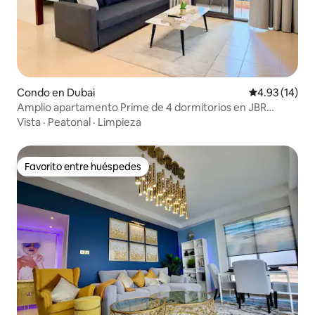
Condo en Dubai
Calificación 
4.93 (14)
Amplio apartamento Prime de 4 dormitorios en JBR
Beach, cerca del metro y del centro comercial
Vista
·
Peatonal
·
Limpieza
Favorito entre huéspedes
Favorito entre huéspedes