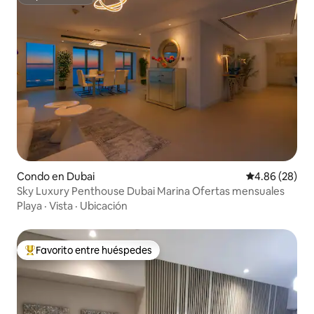
Superanfitrión
Condo en Dubai
Calificación p
4.86 (28)
Sky Luxury Penthouse Dubai Marina Ofertas mensuales
Playa
·
Vista
·
Ubicación
Favorito entre huéspedes
Favorito entre huéspedes preferido