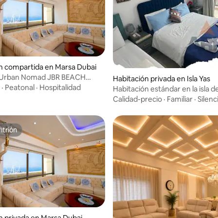
n compartida en Marsa Dubai
 Urban Nomad JBR BEACH
Habitación privada en Isla Yas
sta a la playa
·
Peatonal
·
Hospitalidad
Habitación estándar en la isla d
Calidad-precio
·
Familiar
·
Silenc
itrión
itrión
n privada en Marsa Dubai