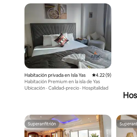
Habitación privada en Isla Yas
Calificación promedio
4.22 (9)
Habitación Premium en la isla de Yas
Ubicación
·
Calidad-precio
·
Hospitalidad
Hos
Superanfitrión
Superanf
Superanfitrión
Superanf