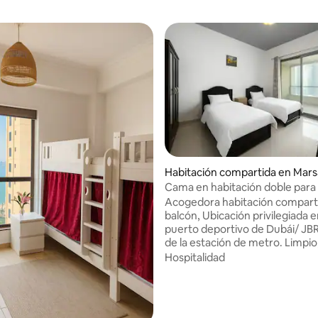
: 3.67 de 5, 3 reseñas
Habitación compartida en Mars
Cama en habitación doble para
Acogedora habitación compart
balcón, Ubicación privilegiada en el
puerto deportivo de Dubái/ JBR
de la estación de metro. Limpio, tranquilo
y cómodo. Ideal para turistas o
Hospitalidad
residentes mujeres que busca
comodidad, limpieza y una exc
ubicación cerca de la estación 
Se requiere una copia/ foto del