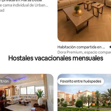
e cama individual de Urban
dad
Habitación compartida en M
arsa Dubai
Dora Premium, espacio compar
Hostales vacacionales mensuales
cama, JBR BEACH, tranvía
itrión
Favorito entre huéspedes
itrión
Favorito entre huéspedes