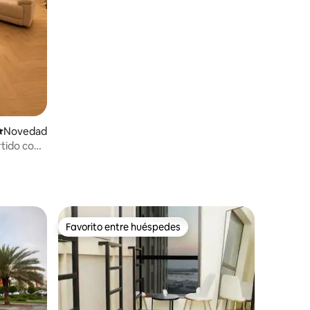
Lugar para hospedarse
Novedad
tido con
Favorito entre huéspedes
Favorito entre huéspedes