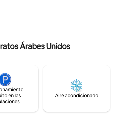
da
direccion
minutos tiene un baño equipado cocina
equipada lavadora secadora seguridad
conveniente muy encantador.
ratos Árabes Unidos
ionamiento
ito en las
Aire acondicionado
alaciones