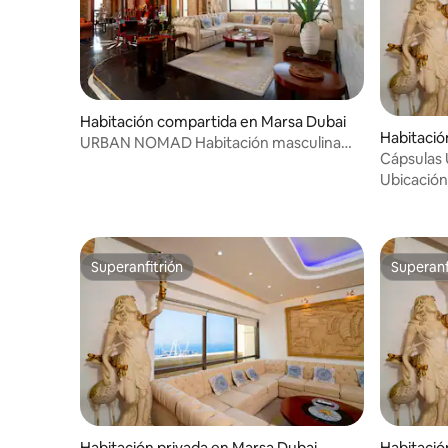
Habitación compartida en Marsa Dubai
Habitació
URBAN NOMAD Habitación masculina
Cápsulas
con cama compartida
Tranvía, vi
Ubicación
Superanfitrión
Superanf
Superanfitrión
Superanf
Habitación privada en Marsa Dubai
Habitació