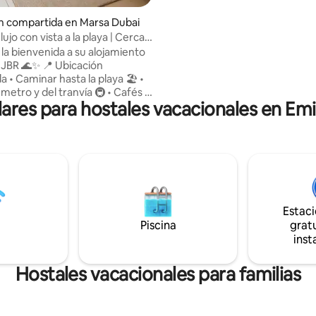
pasaporte/identificación de ca
huésped. Esta habitación solo acepta
n compartida en Marsa Dubai
mujeres
lujo con vista a la playa | Cerca
 | Estancia segura
la bienvenida a su alojamiento
✨ 📍 Ubicación
da • Caminar hasta la playa 🏖️ •
metro y del tranvía 🚇 • Cafés y
res para hostales vacacionales en Emi
rna en los alrededores 🛏️
l espacio • Cama cómoda en
nto compartido • Limpio,
ien cuidado 🌊 LO más
 • Vista al mar y a la playa • Vida
 el piso 28 • Seguro para
 💼 Perfecto para •
 viajeros solos • Trabajadores
Estac
 Estancias largas y mensuales
Piscina
gratu
inst
Hostales vacacionales para familias