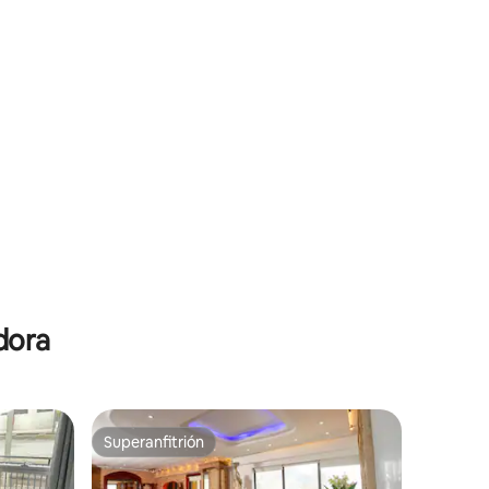
dora
Superanfitrión
Superanfitrión