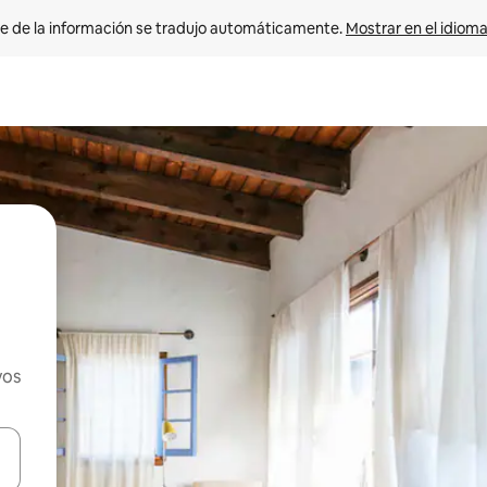
e de la información se tradujo automáticamente. 
Mostrar en el idioma
vos
n las teclas de flecha hacia arriba y hacia abajo o explora con el tact