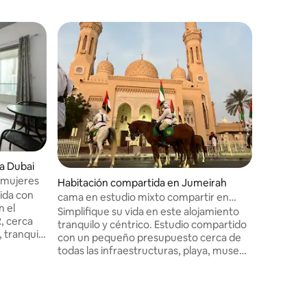
Superanf
Superanf
Habitaci
a Dubai
a Dubai
Urban No
 mujeres
Habitación compartida en Jumeirah
cama com
NÓMADA 
ida con
cama en estudio mixto compartir en
para dorm
Jumeirah 1 el mar
estadía i
Simplifique su vida en este alojamiento
, cerca
espacios
tranquilo y céntrico. Estudio compartido
impresio
con un pequeño presupuesto cerca de
Ubicació
con Atlan
todas las infraestructuras, playa, museo
n
lado opue
del futuro, Burdj Khalifa, Downtown…
elente
del horiz
metro: 14 minutos a pie Autobús: 2
de metro.
ofrece i
minutos a pie playa: 5 minutos Burdj
luces bri
Khalifa: 16 minutos aeropuerto: 27