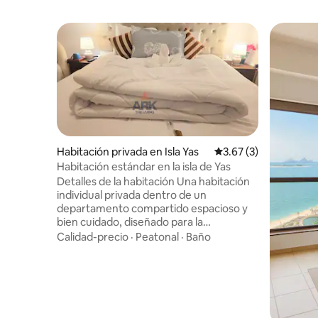
Habitación privada en Isla Yas
Calificación promedio
3.67 (3)
Habitación estándar en la isla de Yas
Detalles de la habitación Una habitación
individual privada dentro de un
departamento compartido espacioso y
bien cuidado, diseñado para la
comodidad y la privacidad. Este
Calidad-precio
·
Peatonal
·
Baño
alojamiento tiene un baño compartido
con una habitación privada Los
huéspedes que se alojen en esta
habitación tendrán acceso a todas las
áreas comunes compartidas del
departamento, Esta lista también incluye