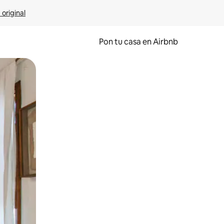
 original
Pon tu casa en Airbnb
o o desliza el dedo.