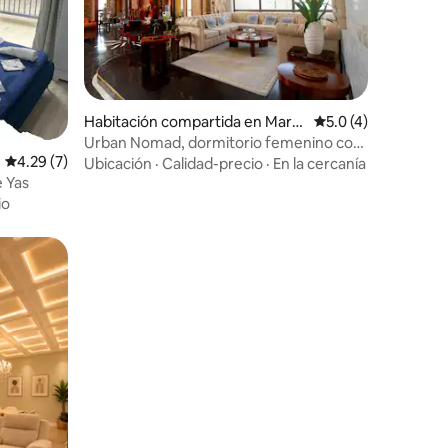
Habitación compartida en Mars
Calificación promed
5.0 (4)
a Dubai
Urban Nomad, dormitorio femenino con
Calificación promedio: 4.29 de 5, 7 reseñas
4.29 (7)
cama compartida, JBR
Ubicación
·
Calidad-precio
·
En la cercanía
e Yas
io