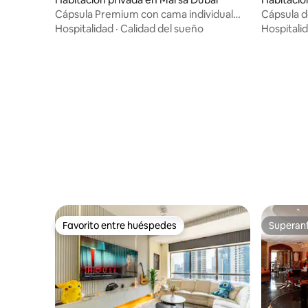
Cápsula Premium con cama individual
Cápsula d
para nómada urbano
Nomad
Hospitalidad
·
Calidad del sueño
Hospitali
Favorito entre huéspedes
Superanf
Favorito entre huéspedes
Superanf