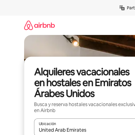
Omite
Part
el
contenido
Alquileres vacacionales
en hostales en Emiratos
Árabes Unidos
Busca y reserva hostales vacacionales exclusi
en Airbnb
Ubicación
Cuando los resultados estén disponibles, navega co