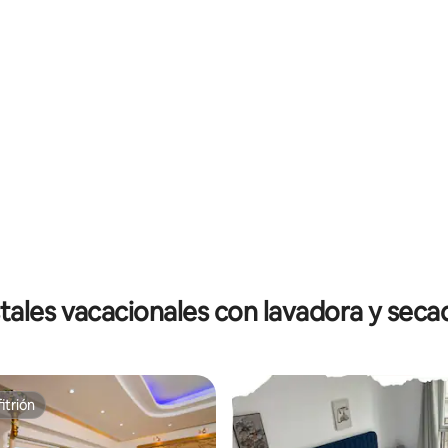
: 4.22 de 5, 9 reseñas
tales vacacionales con lavadora y seca
itrión
itrión