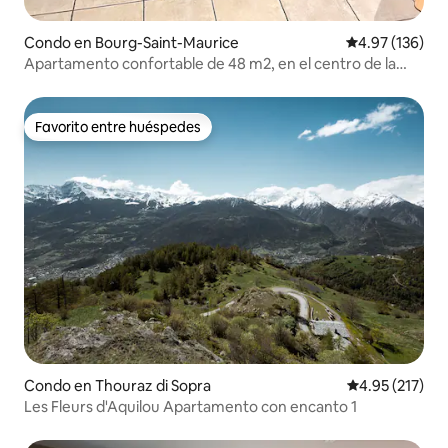
Condo en Bourg-Saint-Maurice
Calificación p
4.97 (136)
Apartamento confortable de 48 m2, en el centro de la
ciudad + garaje cerrado
Favorito entre huéspedes
Favorito entre huéspedes
Condo en Thouraz di Sopra
Calificación p
4.95 (217)
Les Fleurs d'Aquilou Apartamento con encanto 1