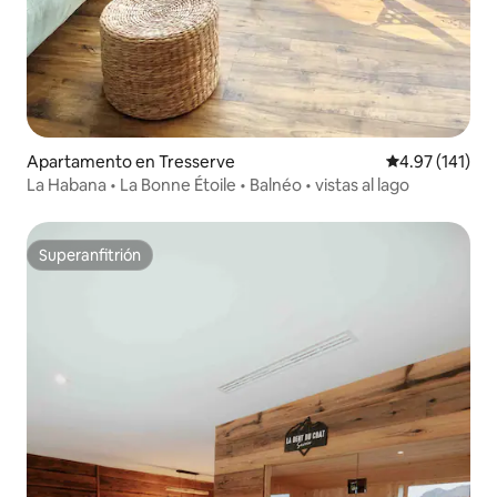
Apartamento en Tresserve
Calificación p
4.97 (141)
La Habana • La Bonne Étoile • Balnéo • vistas al lago
Superanfitrión
Superanfitrión