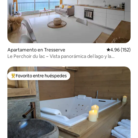
Apartamento en Tresserve
Calificación p
4.96 (152)
Le Perchoir du lac ~ Vista panorámica del lago y la
montaña
Favorito entre huéspedes
Favorito entre huéspedes preferido