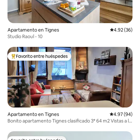
Apartamento en Tignes
Calificación p
4.92 (36)
Studio Raoul - 10
Favorito entre huéspedes
Favorito entre huéspedes preferido
Apartamento en Tignes
Calificación p
4.97 (94)
Bonito apartamento Tignes clasificado 3* 64 m2 Vistas a la
montaña