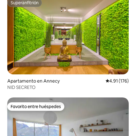
Superanfitrión
Superanfitrión
Apartamento en Annecy
Calificación p
4.91 (176)
NID SECRETO
Favorito entre huéspedes
Favorito entre huéspedes