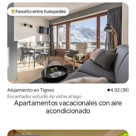
Favorito entre huéspedes
Favorito entre huéspedes preferido
Alojamiento en Tignes
Calificación p
4.92 (39)
Encantador estudio 4p vistas al lago
Apartamentos vacacionales con aire
acondicionado