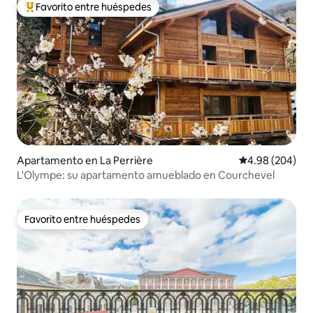
Favorito entre huéspedes
Favorito entre huéspedes preferido
Apartamento en La Perrière
Calificación pr
4.98 (204)
L'Olympe: su apartamento amueblado en Courchevel
Favorito entre huéspedes
Favorito entre huéspedes