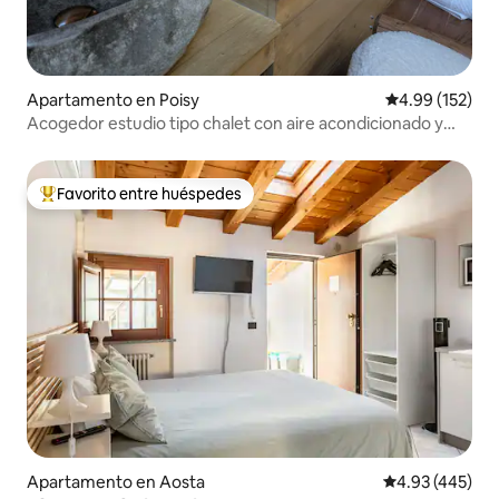
Apartamento en Poisy
Calificación p
4.99 (152)
Acogedor estudio tipo chalet con aire acondicionado y
jacuzzi
Favorito entre huéspedes
Favorito entre huéspedes preferido
Apartamento en Aosta
Calificación pr
4.93 (445)