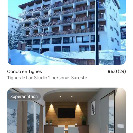
Condo en Tignes
Calificación
5.0 (29)
Tignes le Lac Studio 2 personas Sureste
Superanfitrión
Superanfitrión