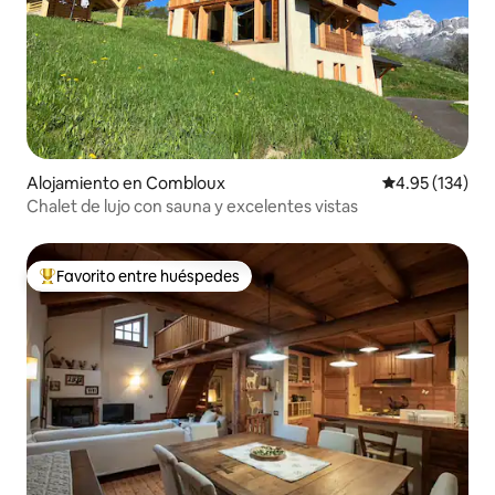
Alojamiento en Combloux
Calificación p
4.95 (134)
Chalet de lujo con sauna y excelentes vistas
Favorito entre huéspedes
Favorito entre huéspedes preferido