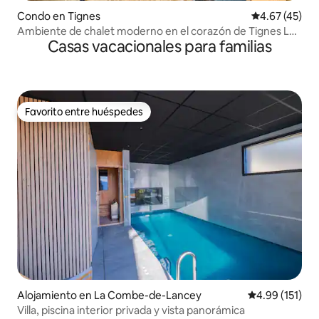
Condo en Tignes
Calificación 
4.67 (45)
Ambiente de chalet moderno en el corazón de Tignes Le
Casas vacacionales para familias
Lac
Favorito entre huéspedes
Favorito entre huéspedes
Alojamiento en La Combe-de-Lancey
Calificación p
4.99 (151)
Villa, piscina interior privada y vista panorámica