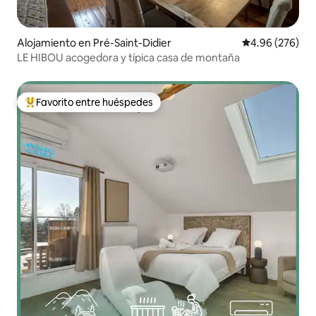
Alojamiento en Pré-Saint-Didier
Calificación pr
4.96 (276)
LE HIBOU acogedora y típica casa de montaña
Favorito entre huéspedes
Favorito entre huéspedes preferido