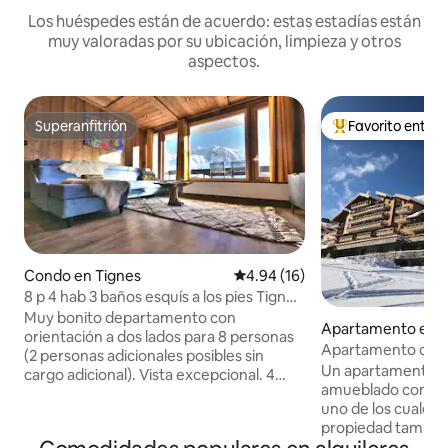
Los huéspedes están de acuerdo: estas estadías están
muy valoradas por su ubicación, limpieza y otros
aspectos.
Superanfitrión
Favorito entre
Superanfitrión
Favorito entre hu
Condo en Tignes
Calificación promedio: 4.94 de 
4.94 (16)
8 p 4 hab 3 baños esquís a los pies Tignes
le LAC
Muy bonito departamento con
Apartamento en T
orientación a dos lados para 8 personas
Apartamento de 4
(2 personas adicionales posibles sin
Tignes 1800 Les Bo
Un apartamento l
cargo adicional). Vista excepcional. 4
amueblado con 4 d
dormitorios, 3 baños. Balneoterapia,
uno de los cuales e
sauna de infrarrojos y ducha de vapor.
propiedad tambié
Sexto piso con ascensor en Bec Rouge.
en la casa con ino