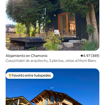
Alojamiento en Chamonix
Calificación pr
4.97 (349)
Casa/chalet de arquitecto, 3 plantas, vistas al Mont Blanc
Favorito entre huéspedes
Favorito entre huéspedes preferido