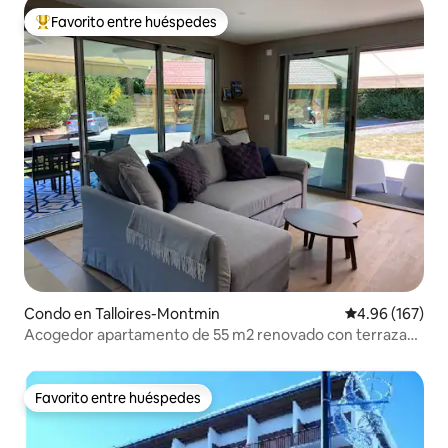
Favorito entre huéspedes
Favorito entre huéspedes preferido
Condo en Talloires-Montmin
Calificación pr
4.96 (167)
Acogedor apartamento de 55 m2 renovado con terrazas
y aparcamiento
Favorito entre huéspedes
Favorito entre huéspedes