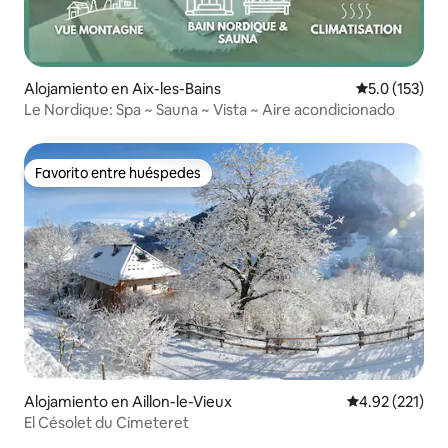
Alojamiento en Aix-les-Bains
Calificación 
5.0 (153)
Le Nordique: Spa ~ Sauna ~ Vista ~ Aire acondicionado
Favorito entre huéspedes
Favorito entre huéspedes
Alojamiento en Aillon-le-Vieux
Calificación p
4.92 (221)
El Césolet du Cimeteret