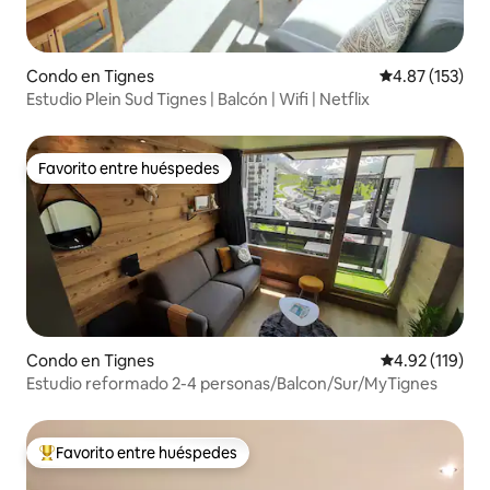
Condo en Tignes
Calificación p
4.87 (153)
Estudio Plein Sud Tignes | Balcón | Wifi | Netflix
Favorito entre huéspedes
Favorito entre huéspedes
Condo en Tignes
Calificación p
4.92 (119)
Estudio reformado 2-4 personas/Balcon/Sur/MyTignes
Favorito entre huéspedes
Favorito entre huéspedes preferido