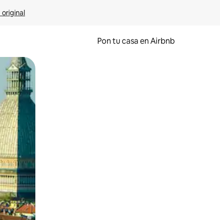
 original
Pon tu casa en Airbnb
o o desliza el dedo.