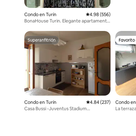
Condo en Turín
Calificación promedio: 
4.98 (556)
BonaHouse Turin. Elegante apartamento
en el centro.
Superanfitrión
Favorito
Superanfitrión
Favorito
Condo en Turín
Calificación promedio: 
4.84 (237)
Condo en
Casa Bussi -Juventus Stadium
La terraz
apartamento entero
Mole