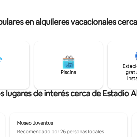
 en el barrio que esconde el
estación de metro cercana. Barrio
mia y el auténtico AMBIENTE
tranquilo y equipado con todos 
!
servicios y tiendas. «Self check-in»
ares en alquileres vacacionales cerca 
disponible.
Estac
Piscina
gratu
inst
s lugares de interés cerca de Estadio Al
Museo Juventus
Recomendado por 26 personas locales