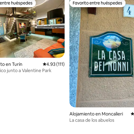
 entre huéspedes
Favorito entre huéspedes
 entre huéspedes
Favorito entre huéspedes
to en Turín
Calificación promedio: 4.93 de 5, 111 reseñas
4.93 (111)
tico junto a Valentine Park
Alojamiento en Moncalieri
C
La casa de los abuelos