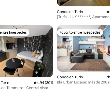
4.98 de 5, 556 reseñas
Condo en Turín
Ca
[Turín - LUX * * * * * *] Apartam
elegante
 entre huéspedes
Favorito entre huéspedes
 entre huéspedes
Favorito entre huéspedes
Condo en Turín
C
Blu Urban Escape: más de 200 
4.84 de 5, 237 reseñas
 Turín
Calificación promedio: 4.94 de 5, 301 reseñas
4.94 (301)
5 estrellas
a de Tommaso - Central Vista