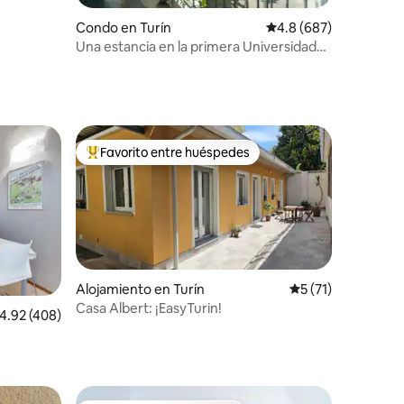
Condo en Turín
Calificación promedio:
4.8 (687)
Una estancia en la primera Universidad
de Turín (1404)
Favorito entre huéspedes
rido
Favorito entre huéspedes preferido
Alojamiento en Turín
Calificación prome
5 (71)
Casa Albert: ¡EasyTurin!
alificación promedio: 4.92 de 5, 408 reseñas
4.92 (408)