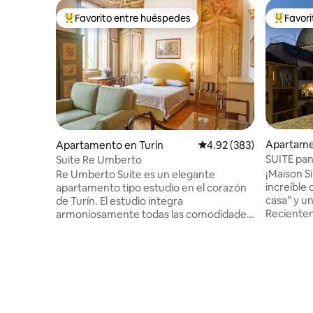
Favorito entre huéspedes
Favor
Favorito entre huéspedes preferido
Favorito
Apartame
Apartamento en Turín
Calificación promedio: 
4.92 (383)
SUITE pa
Suite Re Umberto
corazón d
¡Maison 
Re Umberto Suite es un elegante
increíble
apartamento tipo estudio en el corazón
casa” y u
de Turín. El estudio integra
Recientem
armoniosamente todas las comodidades
del depar
modernas (aire acondicionado, wifi con
comodidad. A pie, puedes exp
fibra súper rápida, etc.) con el ambiente
MOLE, el c
de la tradición aristocrática de Turín. ¡Te
MUSEOS y t
transportará a otra época! Hasta 1700, la
rincones 
suite Re Umberto era la sala de estar de
y probar l
una villa noble que a lo largo de los siglos
de la esqu
se ha convertido en un elegante