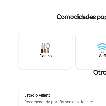
sumergirá
condominio de época. ¡Se han instalado
alma bohe
nuevas ventanas de triple
DE TURÍN
acristalamiento desde mayo de 2025!
Comodidades popul
Cocina
Wifi
Otro
Estadio Allianz
Recomendado por 184 personas locales