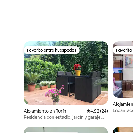
Favorito entre huéspedes
Favorito
Favorito entre huéspedes
Favorito
Alojamien
Encantador
Alojamiento en Turín
Calificación promedio:
4.92 (24)
Borgo Van
Residencia con estadio, jardín y garaje
privado