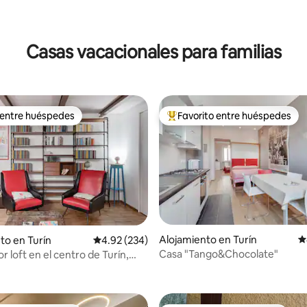
Casas vacacionales para familias
 entre huéspedes
Favorito entre huéspedes
 entre huéspedes
Favorito entre huéspedes prefe
Alojamiento en Turín
C
to en Turín
Calificación promedio: 4.92 de 5, 234 reseñas
4.92 (234)
Casa "Tango&Chocolate"
 loft en el centro de Turín,
 4.92 de 5, 24 reseñas
chiglia