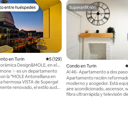
ito entre huéspedes
Superanfitrión
 entre huéspedes preferido
Superanfitrión
nto en Turín
Calificación promedio: 5 de 5, 129 reseñas
5 (129)
4.92 de 5, 383 reseñas
norámica Design&MOLE, en el
Condo en Turín
C
e Turín
Simone ✨ es un departamento
Al 46- Apartamento a dos paso
 con la “MOLE Antonelliana en
centro
Apartamento recién reformad
na hermosa VISTA de Superga!
moderno y acogedor. Está equi
ente renovado, el estilo audaz
aire acondicionado, ascensor, w
tamento irradia calidez y
fibra ultrarrápida y televisión de
lorar el
definición. Excelente ubicación: se
entro histórico, los principales
encuentra a solo 10 minutos a p
eatros, las plazas y los
Garibaldi, una de las principales 
más encantadores de la ciudad,
comerciales del centro de la ciudad
a mejor cocina local. ¡A la vuelta
fácilmente accesible por cualqu
ina, la zona peatonal te
medio, con facilidad de aparca