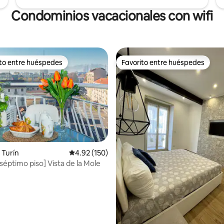
Condominios vacacionales con wifi
ito entre huéspedes
Favorito entre huéspedes
 entre huéspedes preferido
Favorito entre huéspedes
 Turín
Calificación promedio: 4.92 de 5, 150 reseñas
4.92 (150)
 séptimo piso] Vista de la Mole