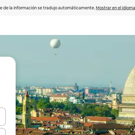
e de la información se tradujo automáticamente. 
Mostrar en el idioma
n las teclas de flecha hacia arriba y hacia abajo o explora con el tact