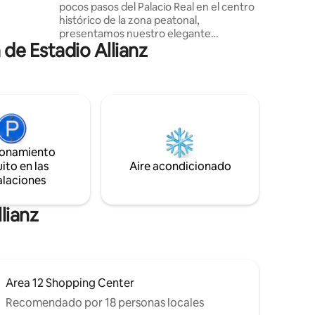
pocos pasos del Palacio Real en el centro
histórico de la zona peatonal,
los
presentamos nuestro elegante
de Estadio Allianz
apartamento en un edificio del siglo XVII
en el segundo piso sin ascensor. El lugar
fue completamente renovado. Consta
de un salón con cocina y sofá cama, 2
dormitorios dobles, un baño con una
gran ducha a ras de suelo y un sistema de
aire acondicionado con dos unidades que
se pueden controlar de forma individual.
ionamiento
Wifi de última generación. ¡Nos vemos
ito en las
Aire acondicionado
pronto!
alaciones
lianz
Area 12 Shopping Center
Recomendado por 18 personas locales