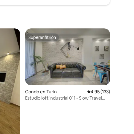
Superanfitrión
Superanfitrión
Condo en Turín
Calificación promedio: 
4.95 (133)
Estudio loft industrial 011 - Slow Travel
Vista Alpi