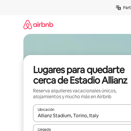
Omite
Part
el
contenido
Lugares para quedarte
cerca de Estadio Allianz
Reserva alquileres vacacionales únicos,
alojamientos y mucho más en Airbnb
Ubicación
Cuando los resultados estén disponibles, navega co
Llegada