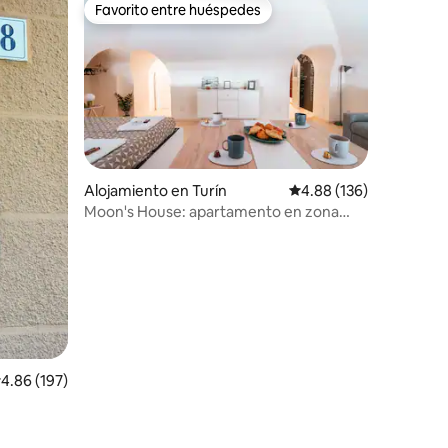
Favorito entre huéspedes
Favorito entre huéspedes
Alojamiento en Turín
Calificación promedio: 
4.88 (136)
Moon's House: apartamento en zona
estratégica
alificación promedio: 4.86 de 5, 197 reseñas
4.86 (197)