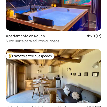
Apartamento en Rouen
Calificación
5.0 (17)
Suite única para adultos curiosos
Favorito entre huéspedes
Favorito entre huéspedes preferido