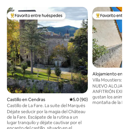
Favorito entre huéspedes
Favorito entre
Favorito entre huéspedes preferido
Favorito entre hu
Alojamiento en Mo
te-Marie
Villa Moustiers: vis
NUEVO ALOJAMI
ANFITRIÓN EXPERIME
gustan los animad
Castillo en Cendras
Calificación promedio: 5.0 de 
5.0 (90)
montaña de la Pro
Castillo de La Fare. La suite del Marqués
terrazas, restaura
Déjate seducir por la magia del Château
gustan los campos 
de la Fare. Escápate de la rutina a un
mercados regionale
lugar tranquilo y déjate cautivar por el
escarpado del Ver
encanto del castillo, situado en el