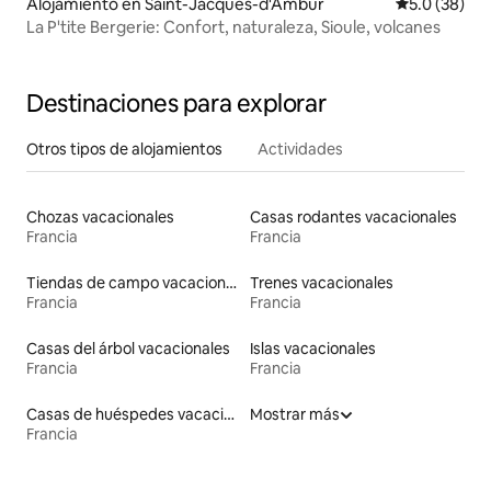
Alojamiento en Saint-Jacques-d'Ambur
Calificación
5.0 (38)
La P'tite Bergerie: Confort, naturaleza, Sioule, volcanes
Destinaciones para explorar
Otros tipos de alojamientos
Actividades
Chozas vacacionales
Casas rodantes vacacionales
Francia
Francia
Tiendas de campo vacacionales
Trenes vacacionales
Francia
Francia
Casas del árbol vacacionales
Islas vacacionales
Francia
Francia
Casas de huéspedes vacacionales
Mostrar más
Francia