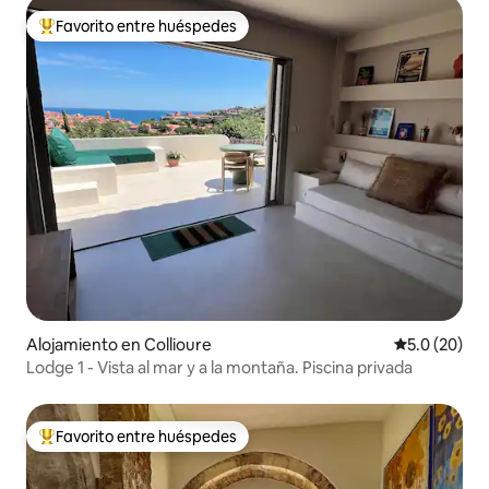
Favorito entre huéspedes
Favorito entre huéspedes preferido
Alojamiento en Collioure
Calificación
5.0 (20)
Lodge 1 - Vista al mar y a la montaña. Piscina privada
Favorito entre huéspedes
Favorito entre huéspedes preferido