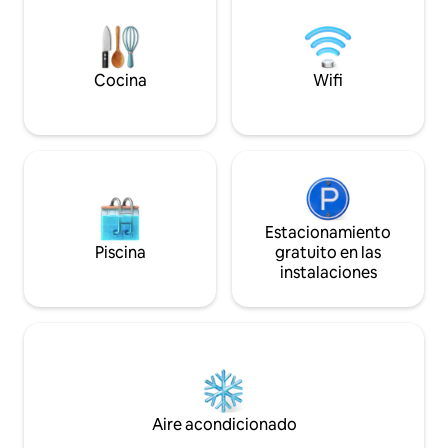
comodidad Un lugar elegante y
montaña. El jardín privado será un lugar
confidencial donde
favorito, un espacio para jugar bajo el sol
comodidad, la inti
o la nieve.
Acceso independie
Habitación secret
Cocina
Wifi
Estacionamiento
Piscina
gratuito en las
instalaciones
Aire acondicionado