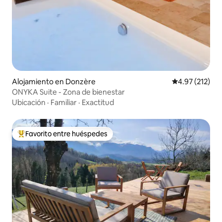
Alojamiento en Donzère
Calificación p
4.97 (212)
ONYKA Suite - Zona de bienestar
Ubicación
·
Familiar
·
Exactitud
Favorito entre huéspedes
Favorito entre huéspedes preferido