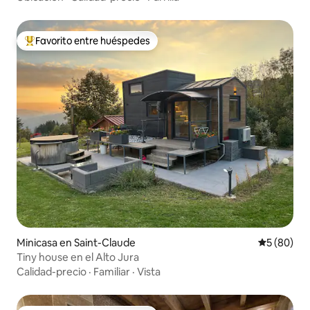
Favorito entre huéspedes
Favorito entre huéspedes preferido
Minicasa en Saint-Claude
Calificaci
5 (80)
Tiny house en el Alto Jura
Calidad-precio
·
Familiar
·
Vista