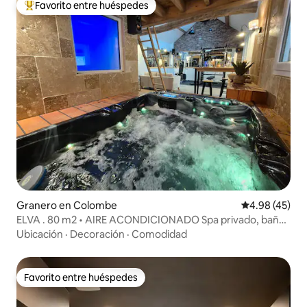
Favorito entre huéspedes
Favorito entre huéspedes preferido
Granero en Colombe
Calificación 
4.98 (45)
ELVA . 80 m2 • AIRE ACONDICIONADO Spa privado, baño
turco y gimnasio
Ubicación
·
Decoración
·
Comodidad
Favorito entre huéspedes
Favorito entre huéspedes