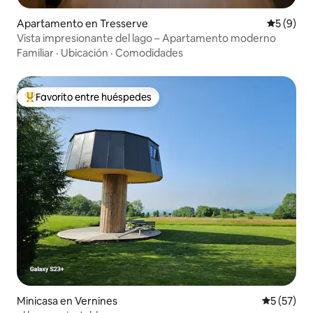
Apartamento en Tresserve
Calificac
5 (9)
Vista impresionante del lago – Apartamento moderno
Familiar
·
Ubicación
·
Comodidades
Favorito entre huéspedes
Favorito entre huéspedes preferido
Minicasa en Vernines
Calificaci
5 (57)