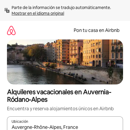
Omite
Parte de la información se tradujo automáticamente. 
el
Mostrar en el idioma original
contenido
Pon tu casa en Airbnb
Alquileres vacacionales en Auvernia-
Ródano-Alpes
Encuentra y reserva alojamientos únicos en Airbnb
Ubicación
Cuando los resultados estén disponibles, navega con las teclas d