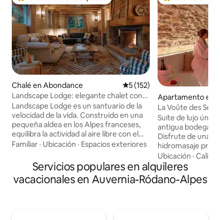
Favorito entre huéspedes preferido
Favorito entre hu
Chalé en Abondance
Calificación promedio: 5 de 5
5 (152)
Landscape Lodge: elegante chalet con
Apartamento en Vi
vistas increíbles
Landscape Lodge es un santuario de la
ur-Saone
La Voûte des Sens 
velocidad de la vida. Construido en una
habitación secret
Suite de lujo únic
pequeña aldea en los Alpes franceses,
antigua bodega ab
equilibra la actividad al aire libre con el
Disfrute de una g
descanso y el retiro. Sus interiores
Familiar
·
Ubicación
·
Espacios exteriores
hidromasaje priva
combinan acabados elegantes y
sensorial y una ha
Ubicación
·
Calida
modernos con toques únicos y
Servicios populares en alquileres
dedicada a una ex
tradicionales. Las camas son
para dos. Gracias a sus gruesas paredes
vacacionales en Auvernia-Ródano-Alpes
lujosamente cómodas y los baños están
de piedra, la suit
diseñados individualmente con azulejos
naturalmente fres
llamativos. La gran terraza es un punto
épocas de mucho c
focal, el lugar perfecto para disfrutar de
acondicionado por
comidas con tu propio panorama de