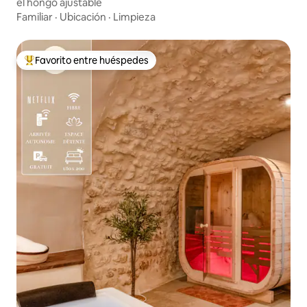
el hongo ajustable
Familiar
·
Ubicación
·
Limpieza
Favorito entre huéspedes
Favorito entre huéspedes preferido