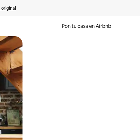
 original
Pon tu casa en Airbnb
o o desliza el dedo.