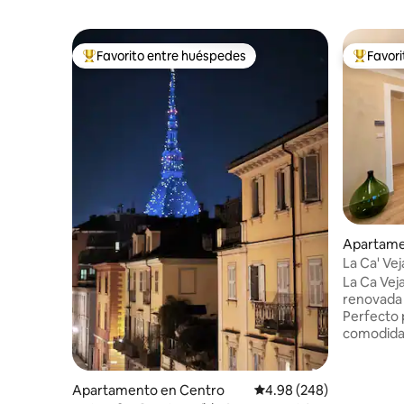
Favorito entre huéspedes
Favor
Favorito entre huéspedes preferido
Favorito
Apartame
La Ca' Ve
La Ca Vej
renovada 
Perfecto 
comodida
histórico,
dormitori
armario. 
Apartamento en Centro
Calificación promedio: 4
4.98 (248)
estaciona