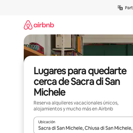
Omite
Part
el
contenido
Lugares para quedarte
cerca de Sacra di San
Michele
Reserva alquileres vacacionales únicos,
alojamientos y mucho más en Airbnb
Ubicación
Cuando los resultados estén disponibles, navega co