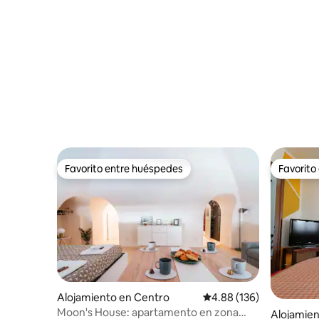
Favorito entre huéspedes
Favorito
Favorito entre huéspedes
Favorito
Alojamiento en Centro
Calificación promedio: 
4.88 (136)
Moon's House: apartamento en zona
Alojamien