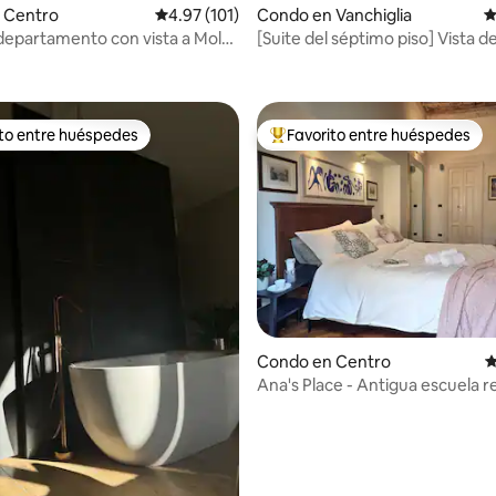
 Centro
Calificación promedio: 4.97 de 5, 101 reseñas
4.97 (101)
Condo en Vanchiglia
C
 departamento con vista a Mole,
[Suite del séptimo piso] Vista d
4.98 de 5, 255 reseñas
ro de Turín
ito entre huéspedes
Favorito entre huéspedes
 entre huéspedes preferido
Favorito entre huéspedes prefe
4.95 de 5, 128 reseñas
Condo en Centro
C
Ana's Place - Antigua escuela r
metros cuadrados