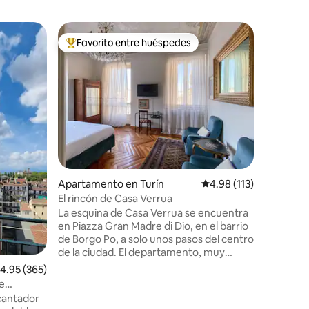
Apartam
Favorito entre huéspedes
Favor
rido
Favorito entre huéspedes preferido
Favorit
SUITE pa
corazón 
¡Maison 
increíble
casa” y 
Reciente
del depar
comodidad. A pie, puedes ex
MOLE, el 
MUSEOS y 
rincones
Apartamento en Turín
Calificación promedio: 
4.98 (113)
y probar l
de la esq
El rincón de Casa Verrua
sumergirá
La esquina de Casa Verrua se encuentra
alma boh
en Piazza Gran Madre di Dio, en el barrio
DE TURÍN
de Borgo Po, a solo unos pasos del centro
de la ciudad. El departamento, muy
panorámico, está ubicado en el segundo
alificación promedio: 4.95 de 5, 365 reseñas
4.95 (365)
piso (escalera con ascensor) de un
e
edificio histórico y consta de tres
Turín
ncantador
dormitorios, dos baños y cocina. El