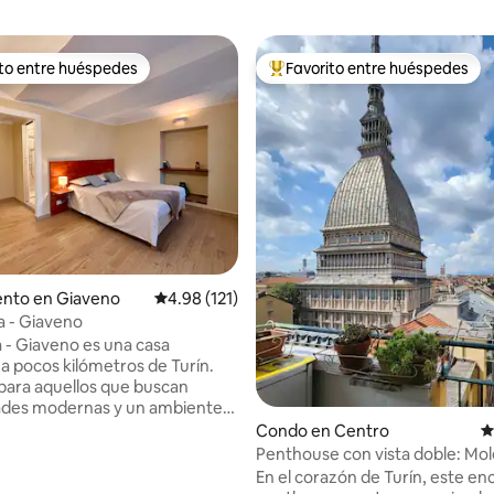
ito entre huéspedes
Favorito entre huéspedes
 entre huéspedes preferido
Favorito entre huéspedes prefe
nto en Giaveno
Calificación promedio: 4.98 de 5, 121 reseñas
4.98 (121)
ja - Giaveno
a - Giaveno es una casa
a pocos kilómetros de Turín.
para aquellos que buscan
des modernas y un ambiente
 ofrece una amplia sala de estar,
Condo en Centro
C
o, baño elegante y área de
Penthouse con vista doble: Mol
Los servicios prémium incluyen
Antonelliana y perfil urbano de 
.98 de 5, 248 reseñas
En el corazón de Turín, este e
miento gratuito, TV con