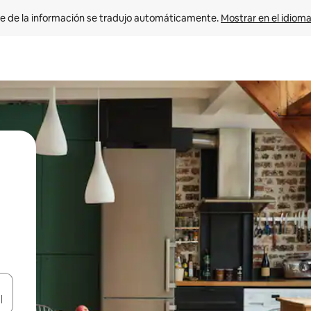
e de la información se tradujo automáticamente. 
Mostrar en el idioma
n las teclas de flecha hacia arriba y hacia abajo o explora con el tact