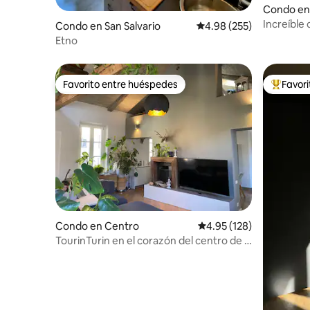
Condo en
Increíble
Condo en San Salvario
Calificación promedio: 
4.98 (255)
en el cent
Etno
Favorito entre huéspedes
Favor
Favorito entre huéspedes
Favorito
Condo en Centro
Calificación promedio: 
4.95 (128)
TourinTurin en el corazón del centro de la
ciudad