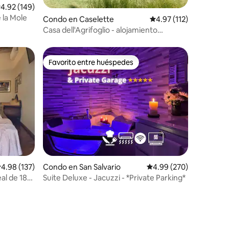
alificación promedio: 4.92 de 5, 149 reseñas
4.92 (149)
e la Mole
Condo en Caselette
Calificación promedio:
4.97 (112)
Casa dell'Agrifoglio - alojamiento
completo en villa
Favorito entre huéspedes
rido
Favorito entre huéspedes
alificación promedio: 4.98 de 5, 137 reseñas
4.98 (137)
Condo en San Salvario
Calificación promedio: 
4.99 (270)
eal de 180
Suite Deluxe - Jacuzzi - *Private Parking*