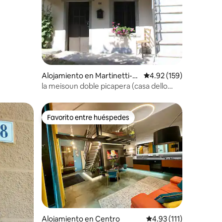
Alojamiento en Martinetti-vi
Calificación promedio: 
4.92 (159)
etti
la meisoun doble picapera (casa dello
scalpellino)
Favorito entre huéspedes
Favorito entre huéspedes
Alojamiento en Centro
Calificación promedio:
4.93 (111)