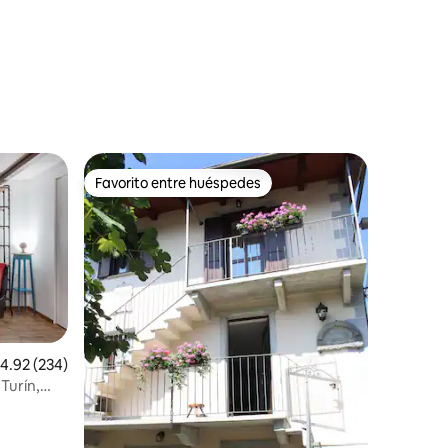
Favorito entre huéspedes
Favorito entre huéspedes
alificación promedio: 4.92 de 5, 234 reseñas
4.92 (234)
Turín,