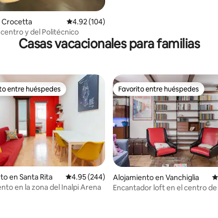
 Crocetta
Calificación promedio: 4.92 de 5, 104 reseñas
4.92 (104)
centro y del Politécnico
Casas vacacionales para familias
ito entre huéspedes
Favorito entre huéspedes
 entre huéspedes preferido
Favorito entre huéspedes
4.97 de 5, 109 reseñas
to en Santa Rita
Calificación promedio: 4.95 de 5, 244 reseñas
4.95 (244)
Alojamiento en Vanchiglia
C
to en la zona del Inalpi Arena
Encantador loft en el centro de 
Borgo Vanchiglia