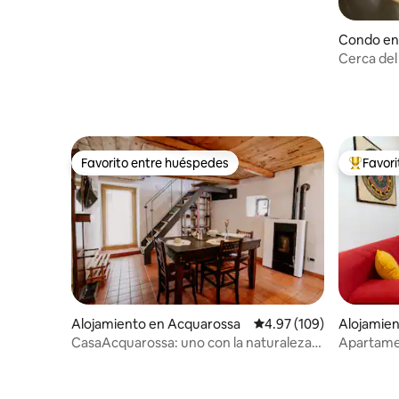
Condo en
Cerca del 
Favorito entre huéspedes
Favor
Favorito entre huéspedes
Favorito
Alojamiento en Acquarossa
Calificación promedio: 
4.97 (109)
Alojamien
CasaAcquarossa: uno con la naturaleza
Apartamen
cerca de Turín