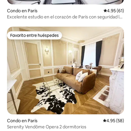
Condo en París
Calificación 
4.95 (61)
Excelente estudio en el corazón de París con seguridad las
24 horas, los 7 días de la semana
Favorito entre huéspedes
Favorito entre huéspedes
Condo en París
Calificación p
4.95 (58)
Serenity Vendôme Opera 2 dormitorios