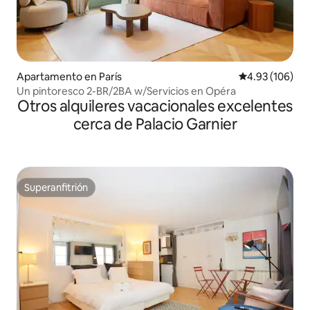
Apartamento en París
Calificación pr
4.93 (106)
Un pintoresco 2-BR/2BA w/Servicios en Opéra
Otros alquileres vacacionales excelentes
cerca de Palacio Garnier
Superanfitrión
Superanfitrión