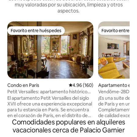
muy valoradas por su ubicación, limpieza y otros
aspectos.
Favorito entre huéspedes
Favorito entre h
Favorito entre huéspedes
Favorito entre h
Condo en París
Calificación promedio: 4.96 de 5
4.96 (160)
Apartamento en P
Petit Versailles: apartamento histórico
Vendôme-2BDR mu
en el centro de París
muy tranquilo
El apartamento Petit Versailles del siglo
¡Es una suite de gr
XVII ofrece una experiencia excepcional
de París y en una 
para tu estancia en París. Se encuentra
Completamente re
en el corazón de París, en el distrito de
de calidad excepci
Comodidades populares en alquileres
Marais, en Rue du Temple, una de las
atención al detalle
calles más antiguas de la ciudad, con una
propietarios amant
vacacionales cerca de Palacio Garnier
vista excepcional de la Plaza del Templo.
exigentes. Con 6 v