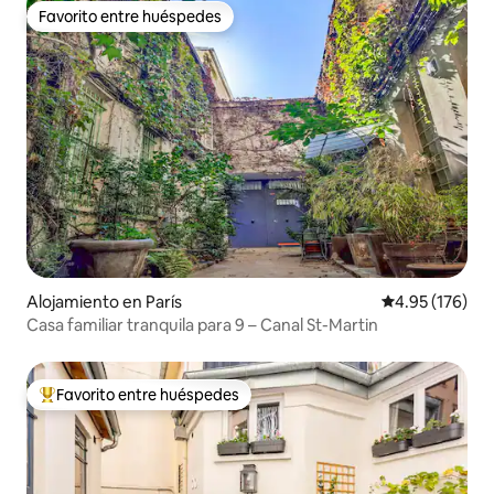
Favorito entre huéspedes
Favorito entre huéspedes
Alojamiento en París
Calificación p
4.95 (176)
Casa familiar tranquila para 9 – Canal St-Martin
Favorito entre huéspedes
Favorito entre huéspedes preferido