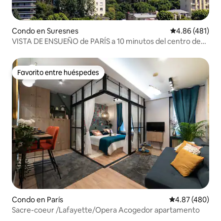
Condo en Suresnes
Calificación pr
4.86 (481)
VISTA DE ENSUEÑO de PARÍS a 10 minutos del centro de
135 m2 y terraza
Favorito entre huéspedes
Favorito entre huéspedes
Condo en París
Calificación pr
4.87 (480)
Sacre-coeur /Lafayette/Opera Acogedor apartamento