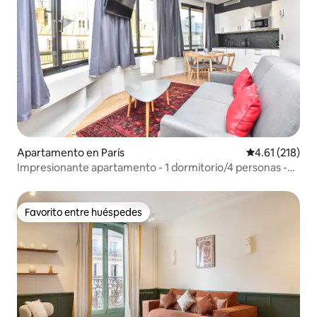
Apartamento en París
Calificación p
4.61 (218)
Impresionante apartamento - 1 dormitorio/4 personas -
Ópera
Favorito entre huéspedes
Favorito entre huéspedes