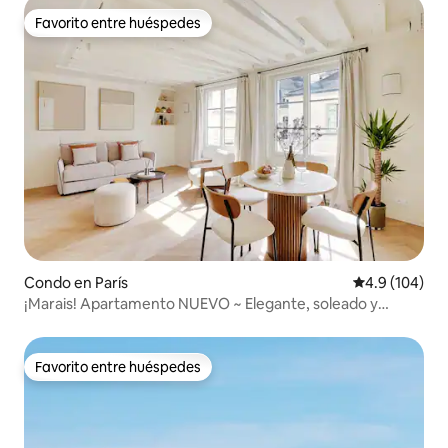
Favorito entre huéspedes
Favorito entre huéspedes
Condo en París
Calificación 
4.9 (104)
¡Marais! Apartamento NUEVO ~ Elegante, soleado y
cómodo
Favorito entre huéspedes
Favorito entre huéspedes