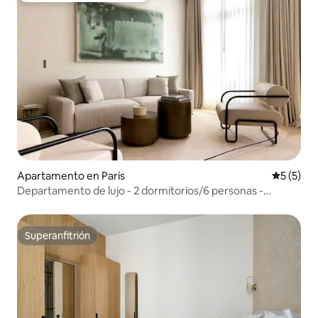
Apartamento en París
Calificac
5 (5)
Departamento de lujo - 2 dormitorios/6 personas -
Madeleine/Saint Honoré - 41
Superanfitrión
Superanfitrión