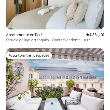
Apartamento en París
Calificación p
4.88 (40)
Estudio de lujo y tranquilo - Opéra/Vendôme - Aire
acondicionado
Favorito entre huéspedes
Favorito entre huéspedes