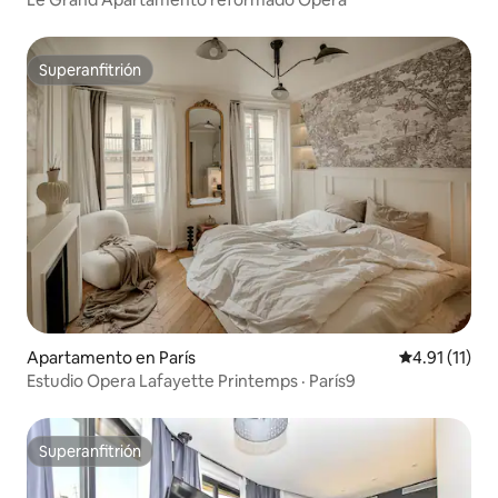
Superanfitrión
Superanfitrión
Apartamento en París
Calificación 
4.91 (11)
Estudio Opera Lafayette Printemps · París9
Superanfitrión
Superanfitrión