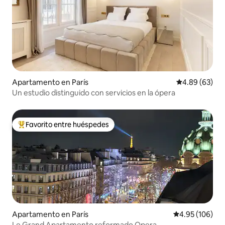
Apartamento en París
Calificación p
4.89 (63)
Un estudio distinguido con servicios en la ópera
Favorito entre huéspedes
Favorito entre huéspedes preferido
Apartamento en París
Calificación pr
4.95 (106)
Le Grand Apartamento reformado Opera