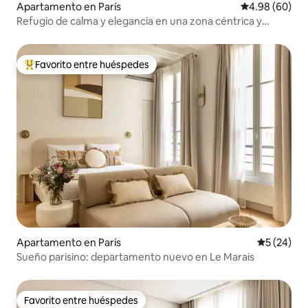
Apartamento en París
Calificación p
4.98 (60)
Refugio de calma y elegancia en una zona céntrica y
segura
Favorito entre huéspedes
Favorito entre huéspedes preferido
Apartamento en París
Calificaci
5 (24)
Sueño parisino: departamento nuevo en Le Marais
Favorito entre huéspedes
Favorito entre huéspedes