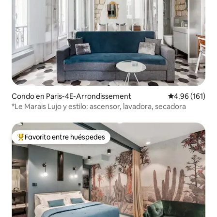
Condo en Paris-4E-Arrondissement
Calificación p
4.96 (161)
*Le Marais Lujo y estilo: ascensor, lavadora, secadora
Favorito entre huéspedes
Favorito entre huéspedes preferido