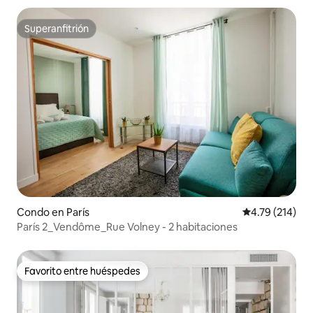
Superanfitrión
Superanfitrión
Condo en París
Calificación p
4.79 (214)
París 2_Vendôme_Rue Volney - 2 habitaciones
Favorito entre huéspedes
Favorito entre huéspedes