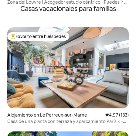
Zona del Louvre | Acogedor estudio céntrico_ Puedes ir a
Casas vacacionales para familias
todas partes caminando
Favorito entre huéspedes
Favorito entre huéspedes preferido
Alojamiento en Le Perreux-sur-Marne
Calificación p
4.97 (133)
Casa de una planta con terraza y aparcamiento París <>
Disney