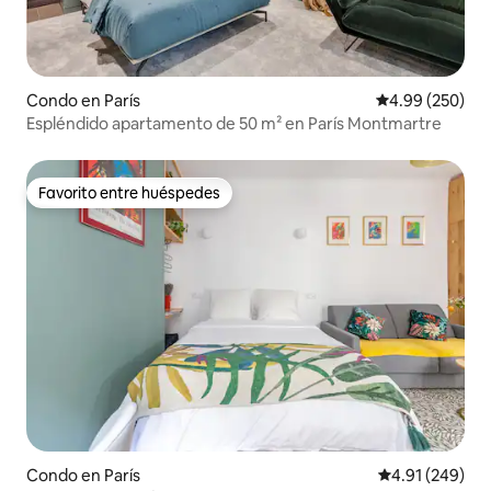
Condo en París
Calificación pr
4.99 (250)
Espléndido apartamento de 50 m² en París Montmartre
Favorito entre huéspedes
Favorito entre huéspedes
Condo en París
Calificación pr
4.91 (249)