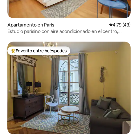
Apartamento en París
Calificación 
4.79 (43)
Estudio parisino con aire acondicionado en el centro,
cerca de la Ópera
Favorito entre huéspedes
Favorito entre huéspedes preferido