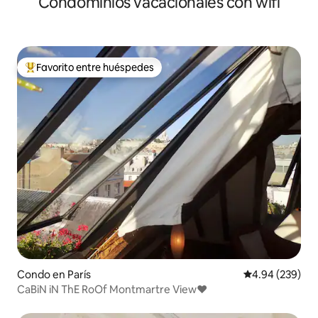
Condominios vacacionales con wifi
Favorito entre huéspedes
Favorito entre huéspedes preferido
Condo en París
Calificación pr
4.94 (239)
CaBiN iN ThE RoOf Montmartre View♥