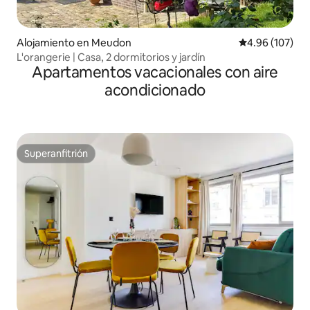
Alojamiento en Meudon
Calificación pr
4.96 (107)
L'orangerie | Casa, 2 dormitorios y jardín
Apartamentos vacacionales con aire
acondicionado
Superanfitrión
Superanfitrión