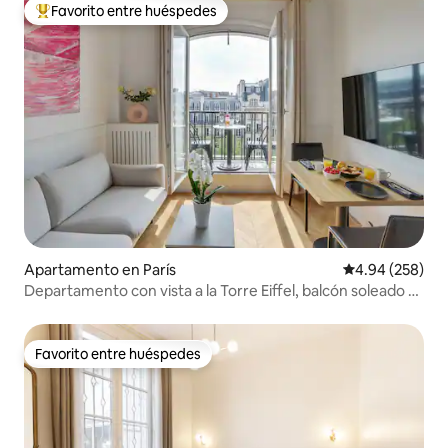
Favorito entre huéspedes
Favorito entre huéspedes preferido
Apartamento en París
Calificación pr
4.94 (258)
Departamento con vista a la Torre Eiffel, balcón soleado y
aire acondicionado
Favorito entre huéspedes
Favorito entre huéspedes