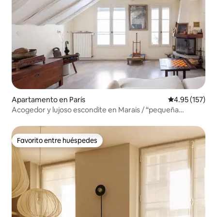
Apartamento en París
Calificación p
4.95 (157)
Acogedor y lujoso escondite en Marais / “pequeña
terraza” (2P)
Favorito entre huéspedes
Favorito entre huéspedes