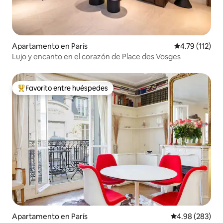
Apartamento en París
Calificación p
4.79 (112)
Lujo y encanto en el corazón de Place des Vosges
Favorito entre huéspedes
Favorito entre huéspedes preferido
Apartamento en París
Calificación pr
4.98 (283)