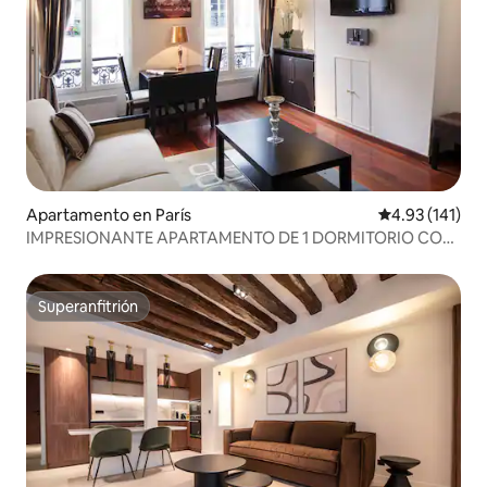
Apartamento en París
Calificación p
4.93 (141)
IMPRESIONANTE APARTAMENTO DE 1 DORMITORIO CON
AIRE ACONDICIONADO - CORAZÓN DE MARAIS
Superanfitrión
Superanfitrión