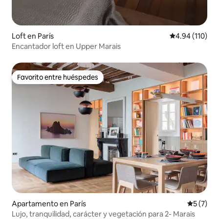
Loft en París
Calificación p
4.94 (110)
Encantador loft en Upper Marais
Favorito entre huéspedes
Favorito entre huéspedes
Apartamento en París
Calificac
5 (7)
Lujo, tranquilidad, carácter y vegetación para 2- Marais