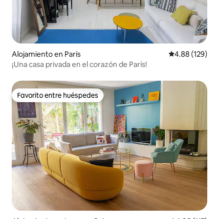
Alojamiento en París
Calificación pr
4.88 (129)
¡Una casa privada en el corazón de París!
Favorito entre huéspedes
Favorito entre huéspedes