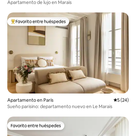
Apartamento de lujo en Marais
Favorito entre huéspedes
Favorito entre huéspedes preferido
Apartamento en París
Calificaci
5 (24)
Sueño parisino: departamento nuevo en Le Marais
Favorito entre huéspedes
Favorito entre huéspedes