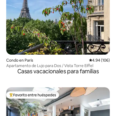
Condo en París
Calificación pr
4.94 (106)
Apartamento de Lujo para Dos / Vista Torre Eiffel
Casas vacacionales para familias
Favorito entre huéspedes
Favorito entre huéspedes preferido