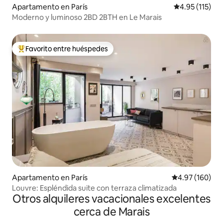
Apartamento en París
Calificación p
4.95 (115)
Moderno y luminoso 2BD 2BTH en Le Marais
Favorito entre huéspedes
Favorito entre huéspedes preferido
Apartamento en París
Calificación pr
4.97 (160)
Louvre: Espléndida suite con terraza climatizada
Otros alquileres vacacionales excelentes
cerca de Marais