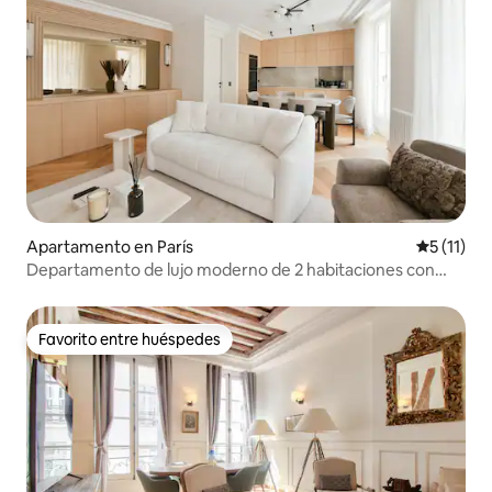
Apartamento en París
Calificaci
5 (11)
Departamento de lujo moderno de 2 habitaciones con
aire acondicionado en Marais, a pocos pasos del metro
Favorito entre huéspedes
Favorito entre huéspedes