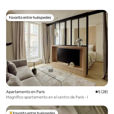
Favorito entre huéspedes
Favorito entre huéspedes
Apartamento en París
Calificaci
5 (28)
Magnífico apartamento en el centro de París - I
Favorito entre huéspedes