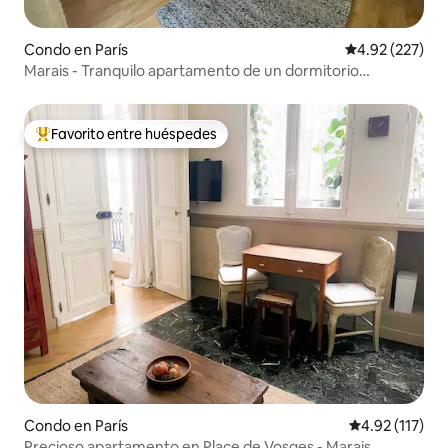
Condo en París
Calificación pr
4.92 (227)
Marais - Tranquilo apartamento de un dormitorio
decorado con buen gusto
Favorito entre huéspedes
Favorito entre huéspedes preferido
Condo en París
Calificación p
4.92 (117)
Precioso apartamento en Place de Vosges - Marais