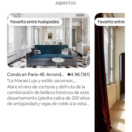
aspectos.
Favorito entre huéspedes
Favorito entre h
Favorito entre huéspedes
Favorito entre h
Condo en Paris-4E-Arrondis
Calificación promedio: 4.96 de 5
4.96 (161)
sement
*Le Marais Lujo y estilo: ascensor,
lavadora, secadora
Abre el vino de cortesía y disfruta de la
combinación de belleza histórica de este
departamento (piedra caliza de 200 años
de antigüedad y vigas de roble a la vista)
con comodidades modernas poco
comunes: ASCENSOR (1 de cada 200
edificios tiene ascensor en este barrio
histórico), LAVADORA y SECADORA.
Ubicado en el hermoso barrio de LE