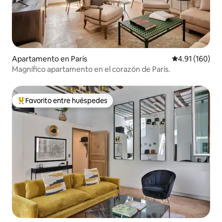
Apartamento en París
Calificación p
4.91 (160)
Magnífico apartamento en el corazón de París.
Favorito entre huéspedes
Favorito entre huéspedes preferido