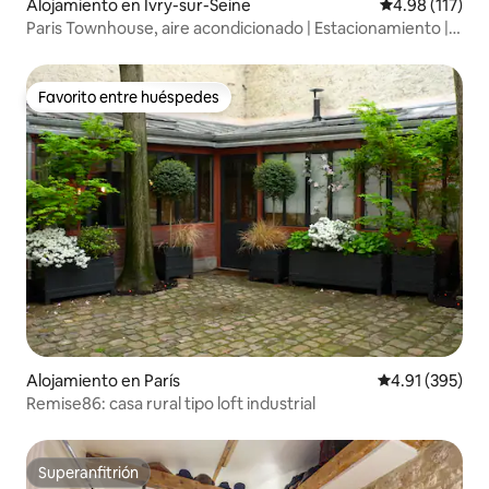
Alojamiento en Ivry-sur-Seine
Calificación p
4.98 (117)
Paris Townhouse, aire acondicionado | Estacionamiento |
Jardín
Favorito entre huéspedes
Favorito entre huéspedes
Alojamiento en París
Calificación p
4.91 (395)
Remise86: casa rural tipo loft industrial
Superanfitrión
Superanfitrión