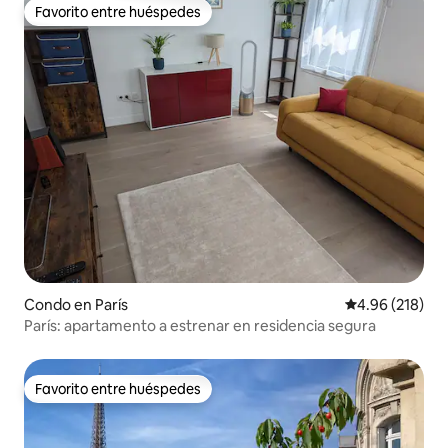
Favorito entre huéspedes
Favorito entre huéspedes
Condo en París
Calificación pr
4.96 (218)
París: apartamento a estrenar en residencia segura
Favorito entre huéspedes
Favorito entre huéspedes