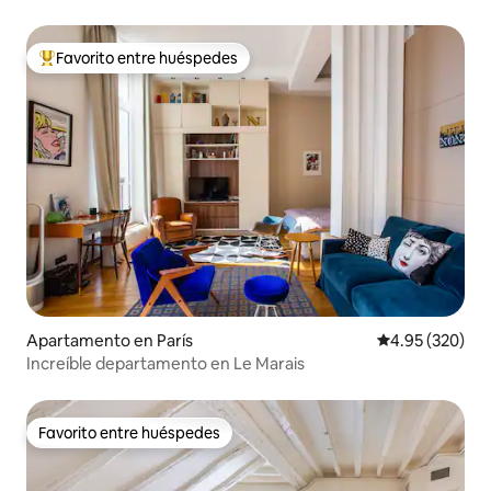
Favorito entre huéspedes
Favorito entre huéspedes preferido
Apartamento en París
Calificación pr
4.95 (320)
Increíble departamento en Le Marais
Favorito entre huéspedes
Favorito entre huéspedes