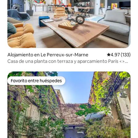
Alojamiento en Le Perreux-sur-Marne
Calificación p
4.97 (133)
Casa de una planta con terraza y aparcamiento París <>
Disney
Favorito entre huéspedes
Favorito entre huéspedes