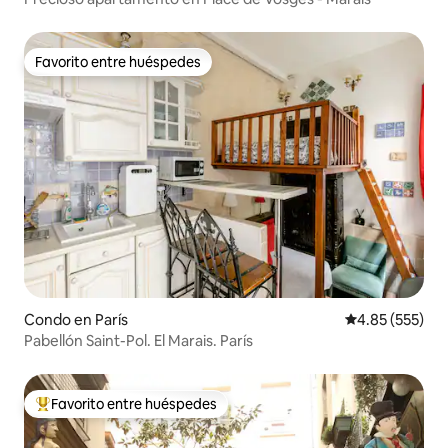
Favorito entre huéspedes
Favorito entre huéspedes
Condo en París
Calificación pr
4.85 (555)
Pabellón Saint-Pol. El Marais. París
Favorito entre huéspedes
Favorito entre huéspedes preferido