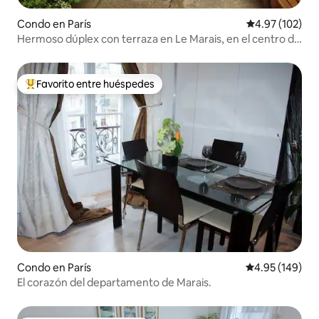
Condo en París
Calificación p
4.97 (102)
Hermoso dúplex con terraza en Le Marais, en el centro de
París
Favorito entre huéspedes
Favorito entre huéspedes preferido
Condo en París
Calificación pr
4.95 (149)
El corazón del departamento de Marais.