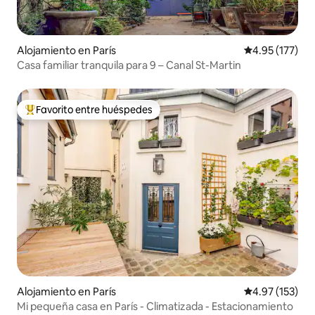
Alojamiento en París
Calificación p
4.95 (177)
Casa familiar tranquila para 9 – Canal St-Martin
Favorito entre huéspedes
Favorito entre huéspedes preferido
Alojamiento en París
Calificación p
4.97 (153)
Mi pequeña casa en París - Climatizada - Estacionamiento