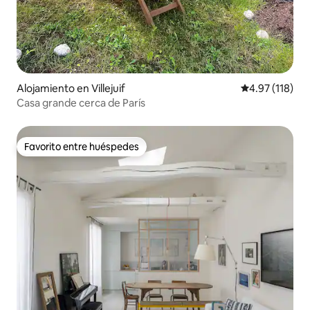
Alojamiento en Villejuif
Calificación p
4.97 (118)
Casa grande cerca de París
Favorito entre huéspedes
Favorito entre huéspedes