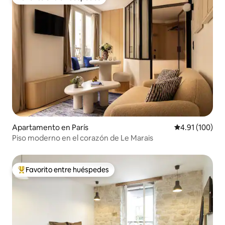
Favorito entre huéspedes
Apartamento en París
Calificación p
4.91 (100)
Piso moderno en el corazón de Le Marais
Favorito entre huéspedes
Favorito entre huéspedes preferido