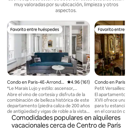
muy valoradas por su ubicación, limpieza y otros
aspectos.
Favorito entre huéspedes
Favorito entre h
Favorito entre huéspedes
Favorito entre h
Condo en Paris-4E-Arrondis
Calificación promedio: 4.96 de 5
4.96 (161)
Condo en París
sement
*Le Marais Lujo y estilo: ascensor,
Petit Versailles: 
lavadora, secadora
en el centro de Par
Abre el vino de cortesía y disfruta de la
El apartamento Peti
combinación de belleza histórica de este
XVII ofrece una e
departamento (piedra caliza de 200 años
para tu estancia e
de antigüedad y vigas de roble a la vista)
en el corazón de Pa
Comodidades populares en alquileres
con comodidades modernas poco
Marais, en Rue du 
comunes: ASCENSOR (1 de cada 200
calles más antigua
vacacionales cerca de Centro de París
edificios tiene ascensor en este barrio
vista excepcional 