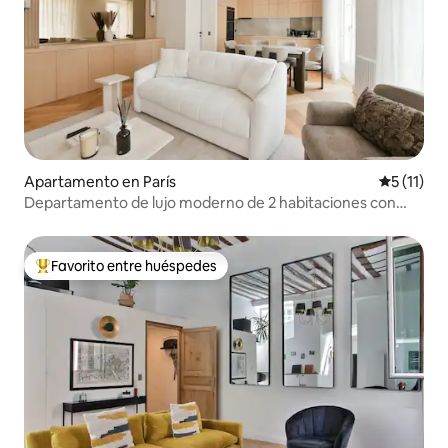
Apartamento en París
Calificaci
5 (11)
Departamento de lujo moderno de 2 habitaciones con
aire acondicionado en Marais, a pocos pasos del metro
Favorito entre huéspedes
Favorito entre huéspedes preferido