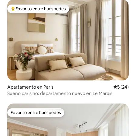
Favorito entre huéspedes
Favorito entre huéspedes preferido
Apartamento en París
Calificaci
5 (24)
Sueño parisino: departamento nuevo en Le Marais
Favorito entre huéspedes
Favorito entre huéspedes