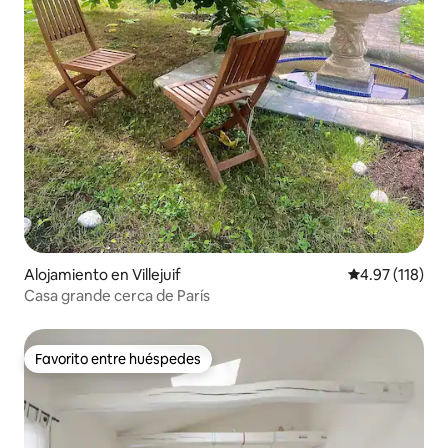
Alojamiento en Villejuif
Calificación p
4.97 (118)
Casa grande cerca de París
Favorito entre huéspedes
Favorito entre huéspedes