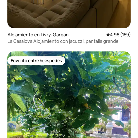
Alojamiento en Livry-Gargan
Calificación pr
4.98 (159)
La Casalova Alojamiento con jacuzzi, pantalla grande
Favorito entre huéspedes
Favorito entre huéspedes