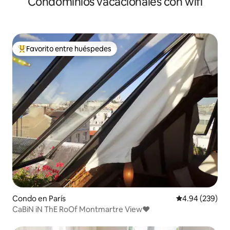
Condominios vacacionales con wifi
Favorito entre huéspedes
Favorito entre huéspedes preferido
Condo en París
Calificación pr
4.94 (239)
CaBiN iN ThE RoOf Montmartre View♥