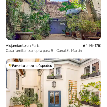
Alojamiento en París
Calificación p
4.95 (176)
Casa familiar tranquila para 9 – Canal St-Martin
Favorito entre huéspedes
Favorito entre huéspedes preferido