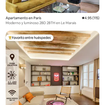
Apartamento en París
Calificación p
4.95 (115)
Moderno y luminoso 2BD 2BTH en Le Marais
Favorito entre huéspedes
Favorito entre huéspedes preferido