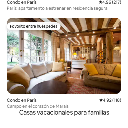
Condo en París
Calificación p
4.96 (217)
París: apartamento a estrenar en residencia segura
Favorito entre huéspedes
Favorito entre huéspedes
Condo en París
Calificación p
4.92 (118)
Campo en el corazón de Marais
Casas vacacionales para familias