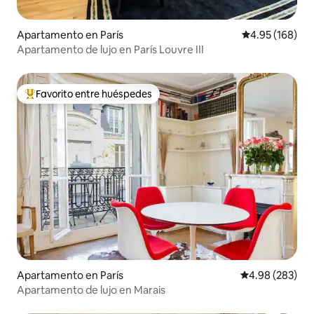
Apartamento en París
Calificación pr
4.95 (168)
Apartamento de lujo en París Louvre III
Favorito entre huéspedes
Favorito entre huéspedes preferido
Apartamento en París
Calificación pr
4.98 (283)
Apartamento de lujo en Marais