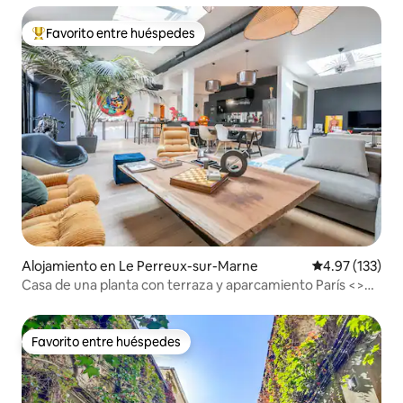
Favorito entre huéspedes
Favorito entre huéspedes preferido
Alojamiento en Le Perreux-sur-Marne
Calificación p
4.97 (133)
Casa de una planta con terraza y aparcamiento París <>
Disney
Favorito entre huéspedes
Favorito entre huéspedes