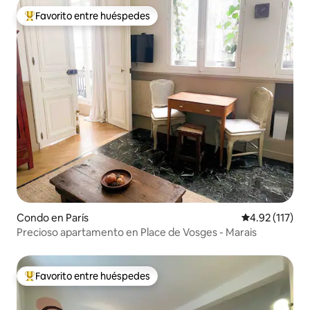
Favorito entre huéspedes
Favorito entre huéspedes preferido
Condo en París
Calificación p
4.92 (117)
Precioso apartamento en Place de Vosges - Marais
Favorito entre huéspedes
Favorito entre huéspedes preferido