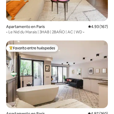
Apartamento en París
Calificación p
4.93 (167)
• Le Nid du Marais | 3HAB | 2BAÑO | AC | WD •
Favorito entre huéspedes
Favorito entre huéspedes preferido
Apartamento en París
Calificación pr
4.97 (160)