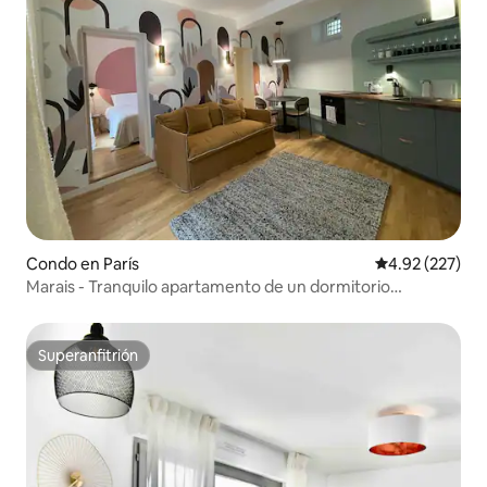
Condo en París
Calificación pr
4.92 (227)
Marais - Tranquilo apartamento de un dormitorio
decorado con buen gusto
Superanfitrión
Superanfitrión