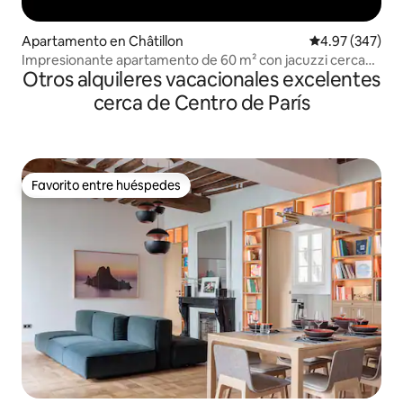
Apartamento en Châtillon
Calificación pr
4.97 (347)
Impresionante apartamento de 60 m² con jacuzzi cerca
Otros alquileres vacacionales excelentes
de París
cerca de Centro de París
Favorito entre huéspedes
Favorito entre huéspedes