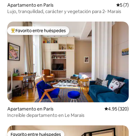
Apartamento en París
Calificac
5 (7)
Lujo, tranquilidad, carácter y vegetación para 2- Marais
Favorito entre huéspedes
Favorito entre huéspedes preferido
Apartamento en París
Calificación pr
4.95 (320)
Increíble departamento en Le Marais
Favorito entre huéspedes