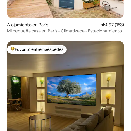
Alojamiento en París
Calificación p
4.97 (153)
Mi pequeña casa en París - Climatizada - Estacionamiento
Favorito entre huéspedes
Favorito entre huéspedes preferido