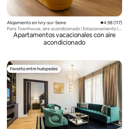
Alojamiento en Ivry-sur-Seine
Calificación p
4.98 (117)
Paris Townhouse, aire acondicionado | Estacionamiento |
Apartamentos vacacionales con aire
Jardín
acondicionado
Favorito entre huéspedes
Favorito entre huéspedes