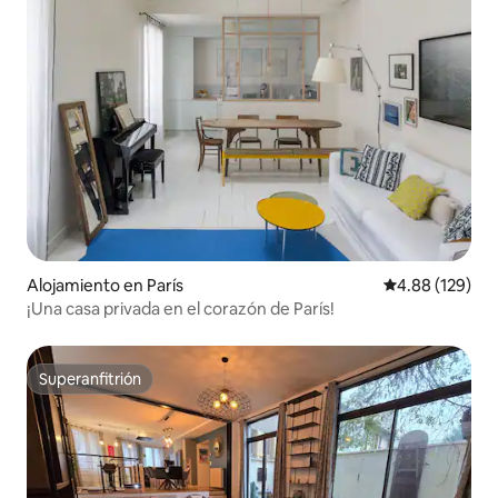
Alojamiento en París
Calificación pr
4.88 (129)
¡Una casa privada en el corazón de París!
Superanfitrión
Superanfitrión