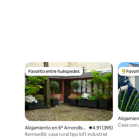
Favorito entre huéspedes
Favor
Favorito entre huéspedes
Favorito
Alojamien
r-Seine
Casa con 
Alojamiento en 6º Arrondiss
Calificación promedio: 
4.91 (395)
ement
Remise86: casa rural tipo loft industrial