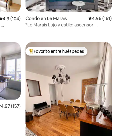
Condo en Le Marais
Calificación promedio: 
4.96 (161)
Calificación promedio: 4.9 de 5, 104 reseñas
4.9 (104)
*Le Marais Lujo y estilo: ascensor,
~
lavadora, secadora
Favorito entre huéspedes
rido
Favorito entre huéspedes preferido
alificación promedio: 4.97 de 5, 157 reseñas
4.97 (157)
 del