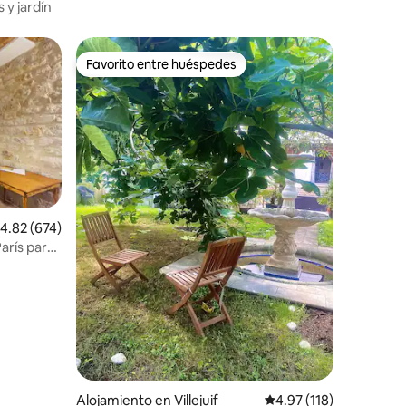
 y jardín
Favorito entre huéspedes
Favorito entre huéspedes
alificación promedio: 4.82 de 5, 674 reseñas
4.82 (674)
arís para
Alojamiento en Villejuif
Calificación promedio: 
4.97 (118)