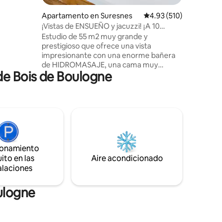
ios en
ión en la
Apartamento en Suresnes
Calificación promedio: 
4.93 (510)
cción
¡Vistas de ENSUEÑO y jacuzzi! ¡A 10
le
minutos del centro de París!
Estudio de 55 m2 muy grande y
 con
prestigioso que ofrece una vista
impresionante con una enorme bañera
de HIDROMASAJE, una cama muy
de Bois de Boulogne
grande y una ducha italiana. Situado en
una zona tranquila y segura a 10 minutos
de la famosa Avenue des Champs
Elysées (centro de París). Ofrezco por 95
€ un «PAQUETE ROMÁNTICO» opcional
para SORPRENDER a su ser querido.
Viene con pétalos de rosas, velas
colocadas en forma de corazón en la
ionamiento
cama (se puede añadir un cartel de Feliz
ito en las
Aire acondicionado
Cumpleaños) y por 175 € viene con una
alaciones
buena botella de champán y fresas. 🌹🥂
🍓
ulogne