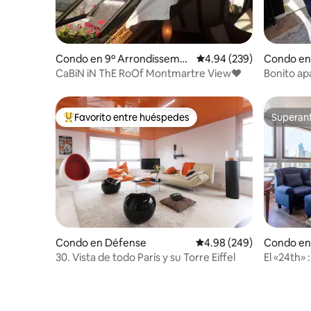
Condo en 9º Arrondisseme
Calificación promedio: 
4.94 (239)
Condo en 
nt
urt
CaBiN iN ThE RoOf Montmartre View♥
Bonito a
balcón con
Favorito entre huéspedes
Superanf
Favorito entre huéspedes preferido
Superanf
Condo en Défense
Calificación promedio: 4
4.98 (249)
Condo en
30. Vista de todo París y su Torre Eiffel
El «24th»
vistas má