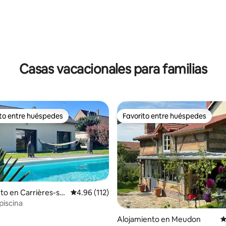
Casas vacacionales para familias
ito entre huéspedes
Favorito entre huéspedes
 entre huéspedes preferido
Favorito entre huéspedes
to en Carrières-su
Calificación promedio: 4.96 de 5, 112 reseñas
4.96 (112)
piscina
4.91 de 5, 395 reseñas
Alojamiento en Meudon
C