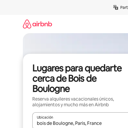
Omite
Part
el
contenido
Lugares para quedarte
cerca de Bois de
Boulogne
Reserva alquileres vacacionales únicos,
alojamientos y mucho más en Airbnb
Ubicación
Cuando los resultados estén disponibles, navega co