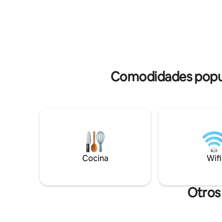
comodidad, diseño inteligente y
memorable
encanto. Cocina totalmente equipada,
minutos a 
cama de 160 cm, wifi de alta velocidad,
minutos a
TV inteligente, bañera y frondoso patio
El edific
privado. Un capullo refinado para una
tiendas y 
estancia tranquila, elegante e
Aire acon
inspiradora.
velocidad,
Comodidades popula
Cocina
Wifi
Otros