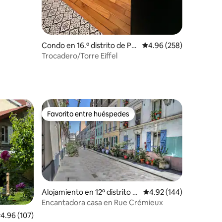
Condo en 16.º distrito de Par
Calificación promedio: 
4.96 (258)
ís
Trocadero/Torre Eiffel
Favorito entre huéspedes
Favorito entre huéspedes
Alojamiento en 12º distrito d
Calificación promedio: 
4.92 (144)
e París
Encantadora casa en Rue Crémieux
alificación promedio: 4.96 de 5, 107 reseñas
4.96 (107)