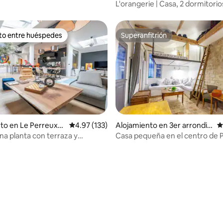
L'orangerie | Casa, 2 dormitorios
ito entre huéspedes
Superanfitrión
 entre huéspedes preferido
Superanfitrión
4.97 de 5, 153 reseñas
to en Le Perreux-s
Calificación promedio: 4.97 de 5, 133 reseñas
4.97 (133)
Alojamiento en 3er arrondis
C
sement
na planta con terraza y
Casa pequeña en el centro de P
aparcamiento París <> Disney
5 personas