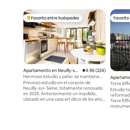
Favorito entre huéspedes
Favorito
Favorito entre huéspedes preferido
Favorito
Apartamento en Neuilly-sur
Calificación promedio: 
4.96 (224)
-Seine
Hermoso estudio y patio: se mantiene
Apartamen
fresco en verano
Precioso estudio en el corazón de
sement de
Torre Eiff
Neuilly-sur-Seine, totalmente renovado
impresiona
Estudio t
en 2025. Anteriormente un maullido,
acondici
reformado 
ubicado en una casa art déco de los años
Torre Eiff
30, ofrece un entorno tranquilo y lleno
monumento
de carácter. A pocos pasos de París, en
impresiona
uno de sus vecindarios más elegantes y
desde tu
exclusivos, este estudio independiente
grandes v
de estilo casa de huéspedes combina
hacen que