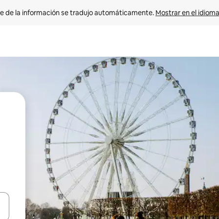
e de la información se tradujo automáticamente. 
Mostrar en el idioma
n las teclas de flecha hacia arriba y hacia abajo o explora con el tact