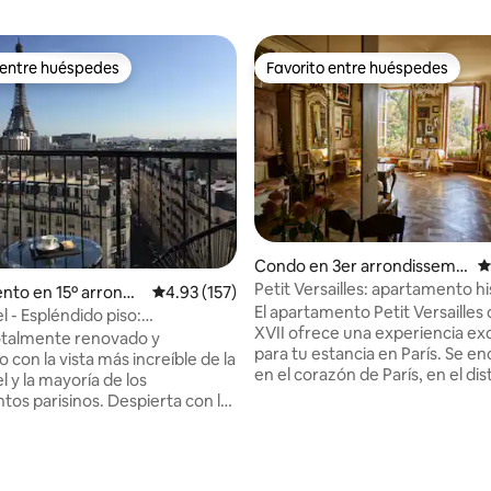
 entre huéspedes
Favorito entre huéspedes
 entre huéspedes
Favorito entre huéspedes
4.96 de 5, 224 reseñas
Condo en 3er arrondisseme
C
nt
Petit Versailles: apartamento hi
to en 15º arrondis
Calificación promedio: 4.93 de 5, 157 reseñas
4.93 (157)
el centro de París
El apartamento Petit Versailles d
 París
el - Espléndido piso:
XVII ofrece una experiencia ex
ntes vistas y aire
otalmente renovado y
para tu estancia en París. Se e
onado
con la vista más increíble de la
en el corazón de París, en el dis
el y la mayoría de los
Marais, en Rue du Temple, una 
s parisinos. Despierta con la
calles más antiguas de la ciuda
nte vista de la Torre Eiffel
vista excepcional de la Plaza de
 cama tamaño queen. Los
El apartamento está perfecta
entanales franceses y el balcón
diseñado para una pareja amor
 la experiencia sea aún más