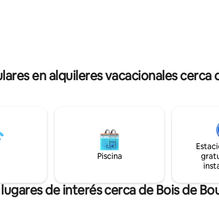
escritor o un hombre de negoc
. El estudio está ubicado a 10
busca de inspiración y estimulac
pie de la Torre Eiffel y a 4
vida. Si desea hacer una produ
 pie de las estaciones de metro.
fotográfica en el apartamento, 
io es seguro y hay muchas
rogamos que nos lo comunique
restaurantes en el vecindario.
antelación.
dicionado, banda ancha de alta
 Netflix
res en alquileres vacacionales cerca 
Estac
Piscina
gratu
inst
 lugares de interés cerca de Bois de Bo