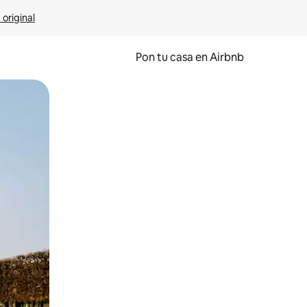
 original
Pon tu casa en Airbnb
o o desliza el dedo.