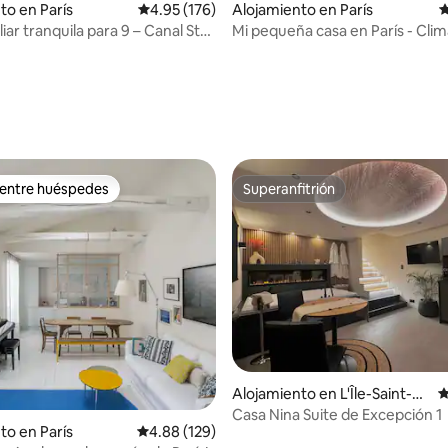
4.97 de 5, 133 reseñas
to en París
Calificación promedio: 4.95 de 5, 176 reseñas
4.95 (176)
Alojamiento en París
C
iar tranquila para 9 – Canal St-
Mi pequeña casa en París - Clim
Estacionamiento
 entre huéspedes
Superanfitrión
 entre huéspedes
Superanfitrión
Alojamiento en L'Île-Saint-D
C
enis
Casa Nina Suite de Excepción 1
to en París
Calificación promedio: 4.88 de 5, 129 reseñas
4.88 (129)