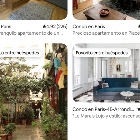
 4.9 de 5, 104 reseñas
París
Calificación promedio: 4.92 de 5, 226 reseñas
4.92 (226)
Condo en París
C
Tranquilo apartamento de un
Precioso apartamento en Place
o decorado con buen gusto
Vosges - Marais
ito entre huéspedes
Favorito entre huéspedes
 entre huéspedes preferido
Favorito entre huéspedes
Condo en Paris-4E-Arrondis
C
sement
*Le Marais Lujo y estilo: ascenso
lavadora, secadora