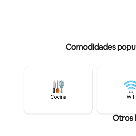
escritor 
en un estilo típicamente parisino. Los
busca de i
visitantes me dicen que es más hermoso
vida. Si 
y más grande en realidad que en mis
fotográfi
fotos :) Muy bien diseñado: Aire
rogamos 
acondicionado. Cocina totalmente
antelació
equipada. Cama nueva para 2 personas,
140 cm. Cuarto de ducha con ventana.
Comodidades popular
Cocina
Wifi
Otros 