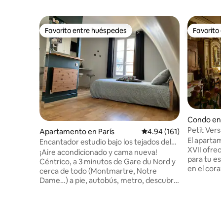
Favorito entre huéspedes
Favorito
Favorito entre huéspedes
Favorito
Condo en 
Petit Vers
Apartamento en París
Calificación promedio: 
4.94 (161)
el centro 
El apartam
Encantador estudio bajo los tejados del
XVII ofre
distrito 10 de París
¡Aire acondicionado y cama nueva!
para tu e
Céntrico, a 3 minutos de Gare du Nord y
en el cora
cerca de todo (Montmartre, Notre
Marais, e
Dame…) a pie, autobús, metro, descubre
calles más
mi nido bajo los tejados: 6ª planta con
vista exce
ascensor, muy luminoso, tranquilo, lado
El apart
del patio. ¡Ideal para una escapada
diseñado 
romántica o un viaje profesional! 22 m2