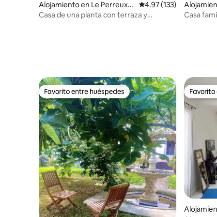
Alojamiento en Le Perreux-s
Calificación promedio: 
4.97 (133)
Alojamien
ur-Marne
Casa de una planta con terraza y
Casa famil
aparcamiento París <> Disney
Martin
Favorito entre huéspedes
Favorito
Favorito entre huéspedes
Favorito
Alojamien