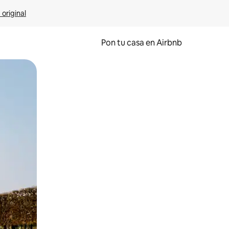
 original
Pon tu casa en Airbnb
o o desliza el dedo.