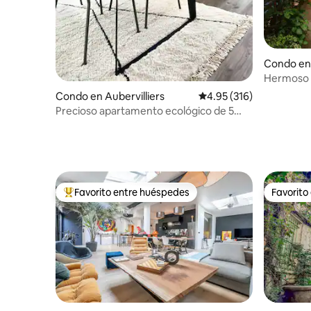
Condo en 
Hermoso d
Marais, en
Condo en Aubervilliers
Calificación promedio: 
4.95 (316)
Precioso apartamento ecológico de 5
minutos en París - 4*
Favorito entre huéspedes
Favorito
Favorito entre huéspedes preferido
Favorito