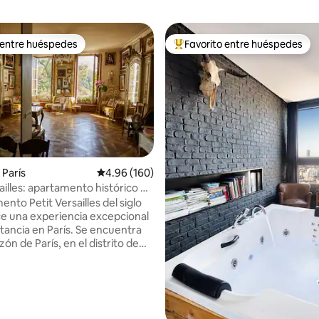
 entre huéspedes
Favorito entre huéspedes
 entre huéspedes
Favorito entre huéspedes prefe
París
Calificación promedio: 4.96 de 5, 160 reseñas
4.96 (160)
ailles: apartamento histórico en
4.94 de 5, 161 reseñas
de París
ento Petit Versailles del siglo
ce una experiencia excepcional
stancia en París. Se encuentra
zón de París, en el distrito de
n Rue du Temple, una de las
 antiguas de la ciudad, con una
pcional de la Plaza del Templo.
amento está perfectamente
para una pareja amorosa, un