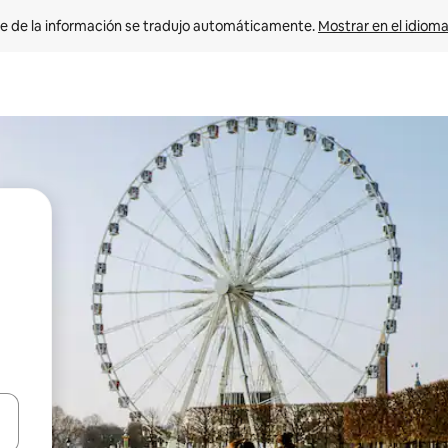
e de la información se tradujo automáticamente. 
Mostrar en el idioma
n las teclas de flecha hacia arriba y hacia abajo o explora con el tact