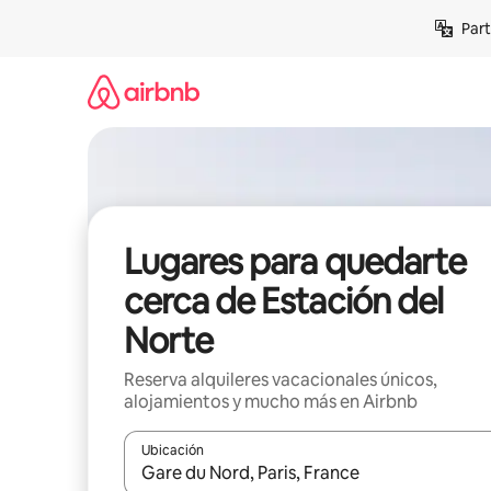
Omite
Part
el
contenido
Lugares para quedarte
cerca de Estación del
Norte
Reserva alquileres vacacionales únicos,
alojamientos y mucho más en Airbnb
Ubicación
Cuando los resultados estén disponibles, navega co