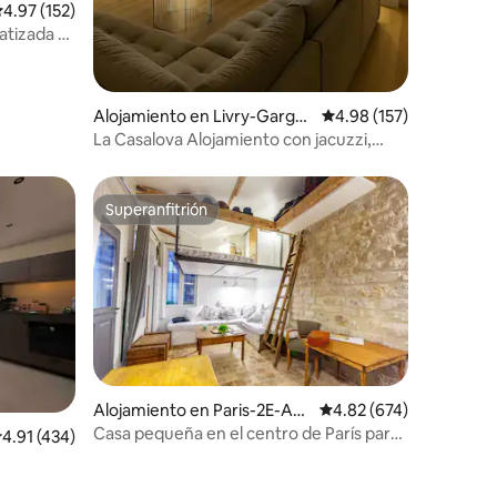
alificación promedio: 4.97 de 5, 152 reseñas
4.97 (152)
atizada -
Alojamiento en Livry-Garga
Calificación promedio: 
4.98 (157)
n
La Casalova Alojamiento con jacuzzi,
pantalla grande
Superanfitrión
Superanfitrión
Alojamiento en Paris-2E-Arr
Calificación promedio: 
4.82 (674)
ondissement
Casa pequeña en el centro de París para
alificación promedio: 4.91 de 5, 434 reseñas
4.91 (434)
5 personas