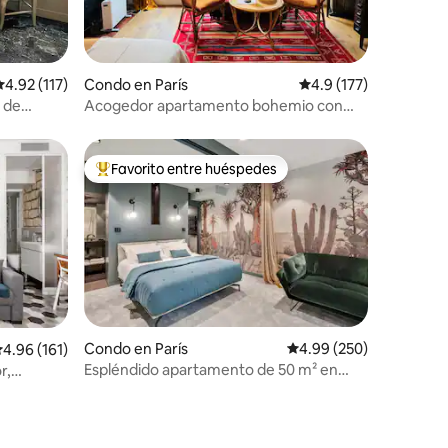
alificación promedio: 4.92 de 5, 117 reseñas
4.92 (117)
Condo en París
Calificación promedio:
4.9 (177)
 de
Acogedor apartamento bohemio con
balcón
Favorito entre huéspedes
Favorito entre huéspedes preferido
Condo en París
Calificación promedio: 
4.99 (250)
alificación promedio: 4.96 de 5, 161 reseñas
4.96 (161)
Espléndido apartamento de 50 m² en
r,
París Montmartre