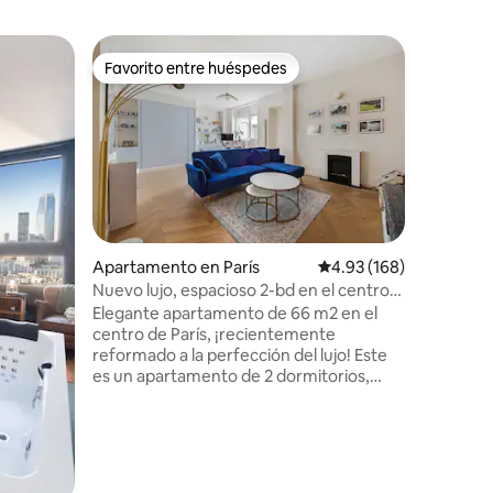
Apartame
Favorito entre huéspedes
Favorit
rido
Favorito entre huéspedes
Favorit
Espacioso
St. Marti
Impresio
un espac
1830, est
en talla 
renovado
con alto
habitacio
escultura
Apartamento en París
Calificación promedio: 
4.93 (168)
adquirido
Nuevo lujo, espacioso 2-bd en el centro
Canal Sai
de París
Elegante apartamento de 66 m2 en el
el lugar 
centro de París, ¡recientemente
restaura
reformado a la perfección del lujo! Este
y acoged
es un apartamento de 2 dormitorios,
ubicado en el centro donde se
encuentran los distritos 9 y 10. -
Hermosos techos altos con acabados de
lujo. - Estación de trabajo con escritorio
de pie, wifi de fibra RÁPIDA, monitor,