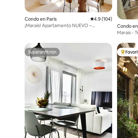
Condo en París
Calificación promedio:
4.9 (104)
¡Marais! Apartamento NUEVO ~
Condo en 
Elegante, soleado y cómodo
Marais - 
dormitori
Superanfitrión
Favor
Superanfitrión
Favorito