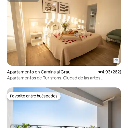
Superanfitrión
Apartamento en Camins al Grau
Calificación pr
4.93 (262)
Apartamentos de Turisfons, Ciudad de las artes ...
Favorito entre huéspedes
Favorito entre huéspedes