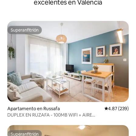
excelentes en Valencia
Superanfitrión
Superanfitrión
Apartamento en Russafa
Calificación pr
4.87 (239)
DUPLEX EN RUZAFA - 100MB WIFI + AIRE
ACONDICIONADO
Superanfitrión