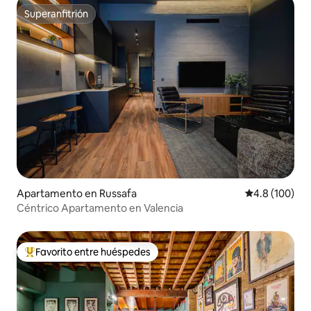
Superanfitrión
Superanfitrión
Apartamento en Russafa
Calificación 
4.8 (100)
Céntrico Apartamento en Valencia
Favorito entre huéspedes
Favorito entre huéspedes preferido