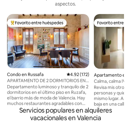
aspectos.
Favorito entre huéspedes
Favorito entre h
Favorito entre huéspedes preferido
Favorito entre h
Condo en Russafa
Calificación promedio: 4.92 de 5
4.92 (172)
Apartamento en Ci
a
APARTAMENTO DE 2 DORMITORIOS EN
Calma, calma IV
PLANTA SUPERIOR ¡EN LA MODERNA
Departamento luminoso y tranquilo de 2
Revisa mis otros a
RUZAFA! AIRE ACONDICIONADO + WIFI
dormitorios en el último piso en Ruzafa,
personas y quiere
el barrio más de moda de Valencia. Hay
mismo lugar. Apartamento en planta
muchos restaurantes agradables con
baja en una calle 
Servicios populares en alquileres
terrazas soleadas, galerías de arte y
tranquila durante t
tiendas a poca distancia a pie, y el lugar
especialmente en la
vacacionales en Valencia
está lo suficientemente cerca del centro
huéspedes tendrá
de la ciudad como para llegar en pocos
departamento Cuna y trona disponibles