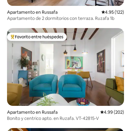
Apartamento en Russafa
Calificación p
4.95 (122)
Apartamento de 2 dormitorios con terraza. Ruzafa 1b
Favorito entre huéspedes
Favorito entre huéspedes preferido
Apartamento en Russafa
Calificación pr
4.99 (202)
Bonito y centrico apto. en Ruzafa. VT-42815-V