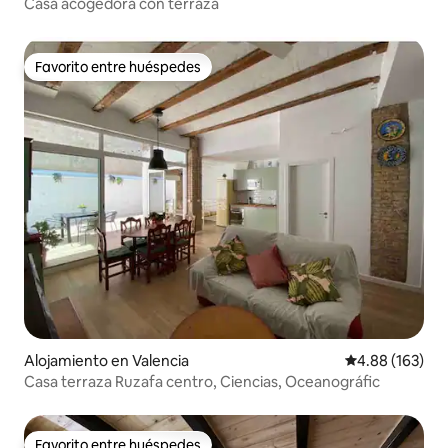
Casa acogedora con terraza
Favorito entre huéspedes
Favorito entre huéspedes
Alojamiento en Valencia
Calificación pr
4.88 (163)
Casa terraza Ruzafa centro, Ciencias, Oceanográfic
Favorito entre huéspedes