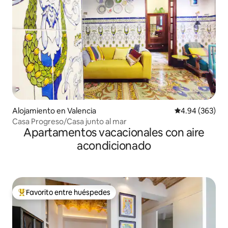
Alojamiento en Valencia
Calificación pr
4.94 (363)
Casa Progreso/Casa junto al mar
Apartamentos vacacionales con aire
acondicionado
Favorito entre huéspedes
Favorito entre huéspedes preferido