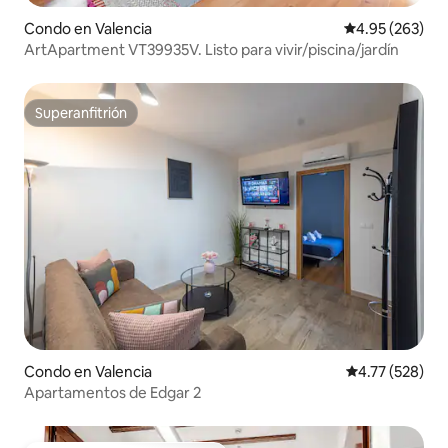
Condo en Valencia
Calificación pr
4.95 (263)
ArtApartment VT39935V. Listo para vivir/piscina/jardín
Superanfitrión
Superanfitrión
Condo en Valencia
Calificación p
4.77 (528)
Apartamentos de Edgar 2