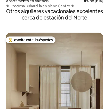
Apartamento en Valencia
Calificación pr
4.88 (614)
★ Preciosa Buhardilla en pleno Centro ★
Otros alquileres vacacionales excelentes
cerca de estación del Norte
Favorito entre huéspedes
Favorito entre huéspedes preferido