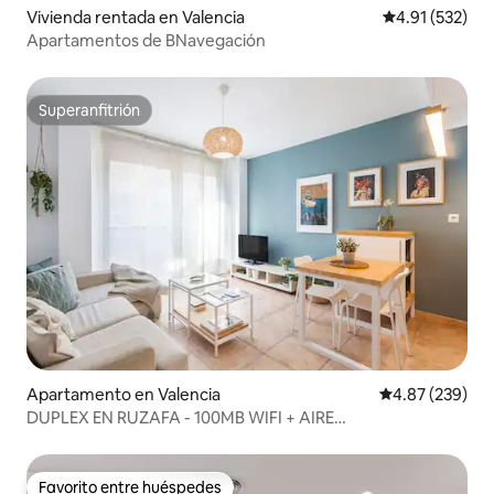
Vivienda rentada en Valencia
Calificación p
4.91 (532)
Apartamentos de BNavegación
Superanfitrión
Superanfitrión
Apartamento en Valencia
Calificación pr
4.87 (239)
DUPLEX EN RUZAFA - 100MB WIFI + AIRE
ACONDICIONADO
Favorito entre huéspedes