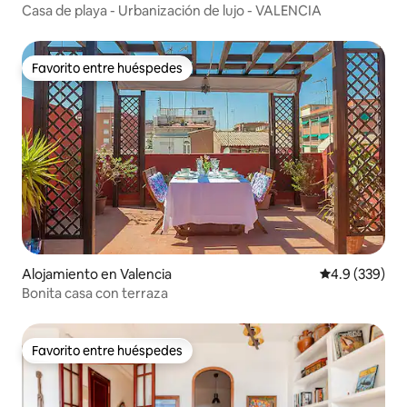
Casa de playa - Urbanización de lujo - VALENCIA
Favorito entre huéspedes
Favorito entre huéspedes
Alojamiento en Valencia
Calificación p
4.9 (339)
Bonita casa con terraza
Favorito entre huéspedes
Favorito entre huéspedes