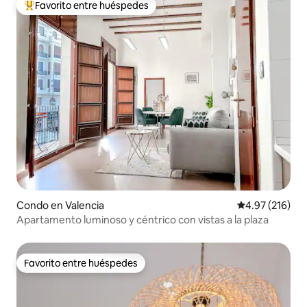
Favorito entre huéspedes
Favorito entre huéspedes preferido
Condo en Valencia
Calificación p
4.97 (216)
Apartamento luminoso y céntrico con vistas a la plaza
Favorito entre huéspedes
Favorito entre huéspedes