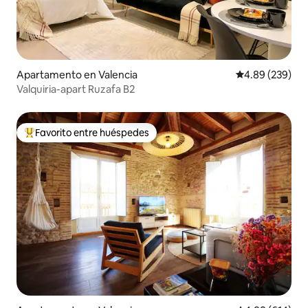
Apartamento en Valencia
Calificación pr
4.89 (239)
Valquiria-apart Ruzafa B2
Favorito entre huéspedes
Favorito entre huéspedes preferido