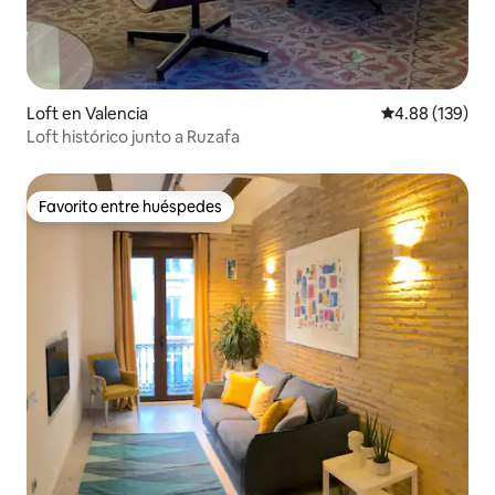
Loft en Valencia
Calificación pr
4.88 (139)
Loft histórico junto a Ruzafa
Favorito entre huéspedes
Favorito entre huéspedes