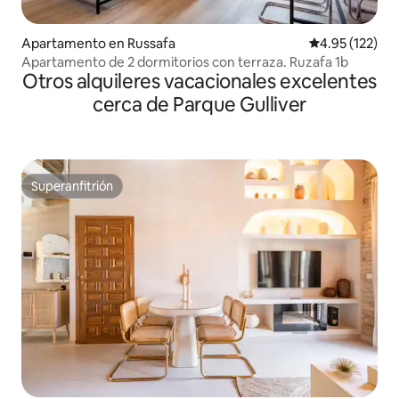
Apartamento en Russafa
Calificación p
4.95 (122)
Apartamento de 2 dormitorios con terraza. Ruzafa 1b
Otros alquileres vacacionales excelentes
cerca de Parque Gulliver
Superanfitrión
Superanfitrión