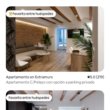
Favorito entre huéspedes
Favorito entre huéspedes preferido
Apartamento en Extramurs
Calificación 
5.0 (219)
Apartamento C/Pelayo con opción a parking privado
Favorito entre huéspedes
Favorito entre huéspedes