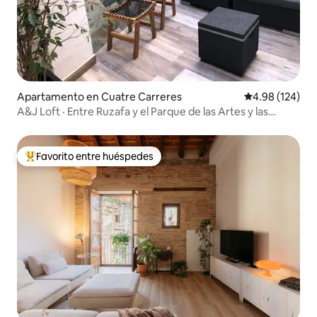
Apartamento en Cuatre Carreres
Calificación pr
4.98 (124)
A&J Loft · Entre Ruzafa y el Parque de las Artes y las
Ciencias • 2 baños
Favorito entre huéspedes
Favorito entre huéspedes preferido