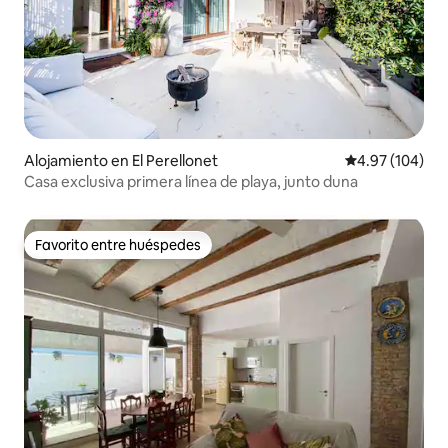
Alojamiento en El Perellonet
Calificación pr
4.97 (104)
Casa exclusiva primera línea de playa, junto duna
Favorito entre huéspedes
Favorito entre huéspedes