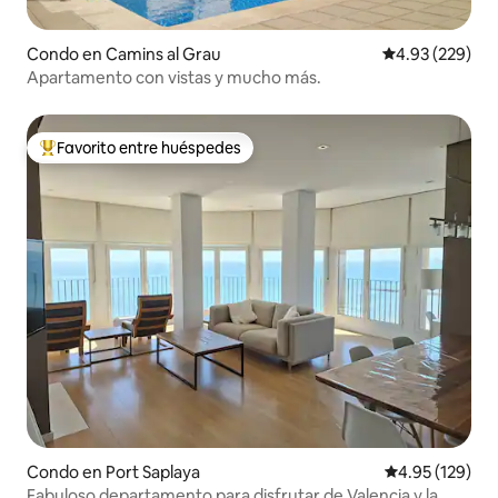
Condo en Camins al Grau
Calificación pr
4.93 (229)
Apartamento con vistas y mucho más.
Favorito entre huéspedes
Favorito entre huéspedes preferido
Condo en Port Saplaya
Calificación p
4.95 (129)
Fabuloso departamento para disfrutar de Valencia y la