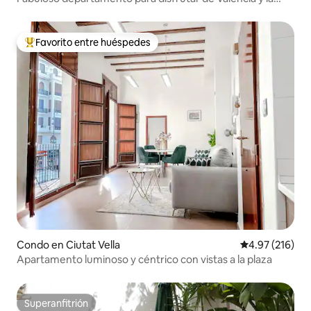
playa
Favorito entre huéspedes
Favorito entre huéspedes preferido
Condo en Ciutat Vella
Calificación p
4.97 (216)
Apartamento luminoso y céntrico con vistas a la plaza
Superanfitrión
Superanfitrión