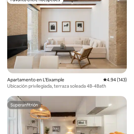
Favorito entre huéspedes
Apartamento en L'Eixample
Calificación pr
4.94 (143)
Ubicación privilegiada, terraza soleada 4B-4Bath
Superanfitrión
Superanfitrión