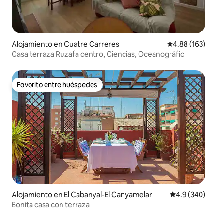
Alojamiento en Cuatre Carreres
Calificación pr
4.88 (163)
Casa terraza Ruzafa centro, Ciencias, Oceanográfic
Favorito entre huéspedes
Favorito entre huéspedes
Alojamiento en El Cabanyal-El Canyamelar
Calificación p
4.9 (340)
Bonita casa con terraza