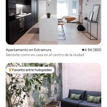
Apartamento en Extramurs
Calificación pr
4.94 (300)
Siéntete como en casa en el centro de la ciudad
Favorito entre huéspedes
Favorito entre huéspedes preferido