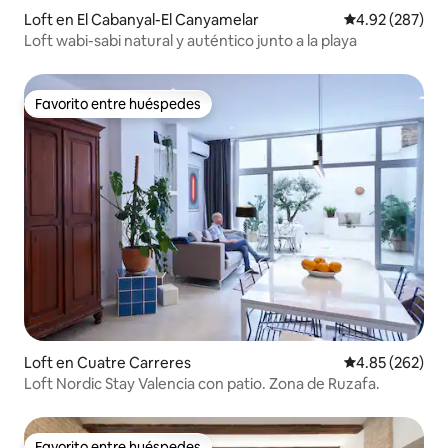
Loft en El Cabanyal-El Canyamelar
Calificación pr
4.92 (287)
Loft wabi-sabi natural y auténtico junto a la playa
Favorito entre huéspedes
Favorito entre huéspedes
Loft en Cuatre Carreres
Calificación pr
4.85 (262)
Loft Nordic Stay Valencia con patio. Zona de Ruzafa.
Favorito entre huéspedes