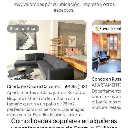
muy valoradas por su ubicación, limpieza y otros
aspectos.
Superanfitrión
Favorito entre
Superanfitrión
Favorito entre hu
Condo en Russafa
APARTAMENTO DE
Condo en Cuatre Carreres
Calificación promedio: 4.95 de 5
4.95 (148)
PLANTA SUPERIOR ¡EN LA MODER
Departamento lumi
Apartamentos de Jana junto a Ruzafa y
RUZAFA! AIRE AC
dormitorios en el 
el Parque del Turia, ...
Elegante estudio de 56 m2 con cama
el barrio más de m
tamaño queen y un patio de 25 m2,
muchos restauran
perfecto para una persona, dos amigos
terrazas soleadas, 
o una pareja. Estudio de planta abierta
tiendas a poca dista
Comodidades populares en alquileres
con baño independiente y ducha
está lo suficiente
grande, totalmente amueblado y