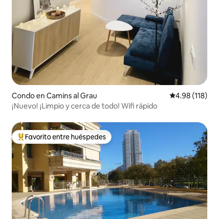
Condo en Camins al Grau
Calificación p
4.98 (118)
¡Nuevo! ¡Limpio y cerca de todo! Wifi rápido
Favorito entre huéspedes
Favorito entre huéspedes preferido