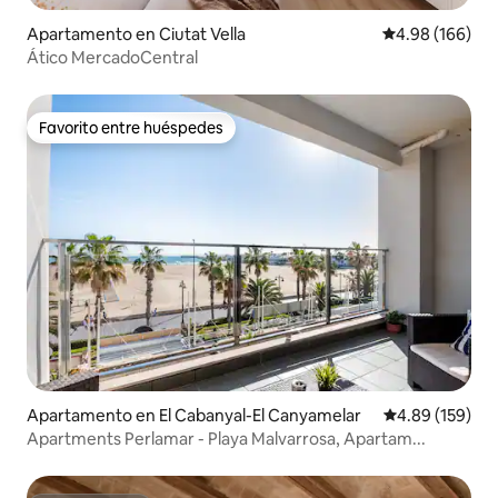
Apartamento en Ciutat Vella
Calificación pr
4.98 (166)
Ático MercadoCentral
Favorito entre huéspedes
Favorito entre huéspedes
Apartamento en El Cabanyal-El Canyamelar
Calificación pr
4.89 (159)
Apartments Perlamar - Playa Malvarrosa, Apartam...