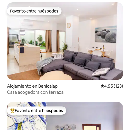
Favorito entre huéspedes
Favorito entre huéspedes
Alojamiento en Benicalap
Calificación p
4.95 (123)
Casa acogedora con terraza
Favorito entre huéspedes
Favorito entre huéspedes preferido