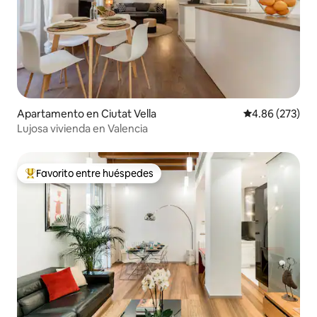
Apartamento en Ciutat Vella
Calificación pr
4.86 (273)
Lujosa vivienda en Valencia
Favorito entre huéspedes
Favorito entre huéspedes preferido