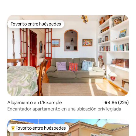
Favorito entre huéspedes
Favorito entre huéspedes
Alojamiento en L'Eixample
Calificación pr
4.86 (226)
Encantador apartamento en una ubicación privilegiada
Favorito entre huéspedes
Favorito entre huéspedes preferido