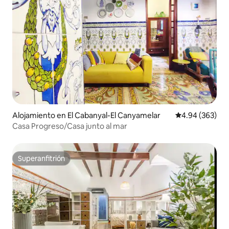
Alojamiento en El Cabanyal-El Canyamelar
Calificación pr
4.94 (363)
Casa Progreso/Casa junto al mar
Superanfitrión
Superanfitrión