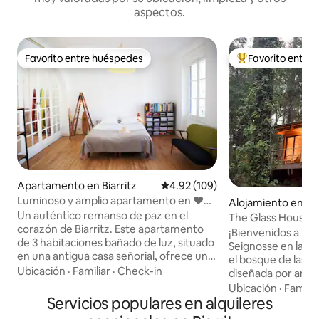
aspectos.
Favorito entre huéspedes
Favorito entre
Favorito entre huéspedes
Favorito entre hu
Apartamento en Biarritz
Calificación promedio: 4.92 de 5
4.92 (109)
Luminoso y amplio apartamento en ❤️
Alojamiento en Se
de Biarritz 🌊
Un auténtico remanso de paz en el
The Glass House: v
corazón de Biarritz. Este apartamento
eco-chic
¡Bienvenidos a Th
de 3 habitaciones bañado de luz, situado
Seignosse en las a
en una antigua casa señorial, ofrece un
el bosque de las La
entorno excepcional, en la tranquilidad
Ubicación
·
Familiar
·
Check-in
diseñada por arquit
de un callejón sin salida arbolado, sin
relajarte en un ve
Ubicación
·
Familia
dejar de estar en el centro de la ciudad.
Servicios populares en alquileres
y luz. Totalmente
Sus 75 m² ofrecen hermosos volúmenes,
ofrece una suave 