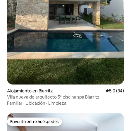
Alojamiento en Biarritz
Calificación
5.0 (34)
Villa nueva de arquitecto 5* piscina spa Biarritz
Familiar
·
Ubicación
·
Limpieza
Favorito entre huéspedes
Favorito entre huéspedes