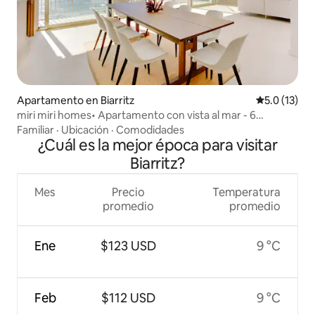
Apartamento en Biarritz
Calificación
5.0 (13)
miri miri homes• Apartamento con vista al mar - 6
personas
Familiar
·
Ubicación
·
Comodidades
¿Cuál es la mejor época para visitar
Biarritz?
Mes
Precio
Temperatura
promedio
promedio
Ene
$123 USD
9 °C
Feb
$112 USD
9 °C