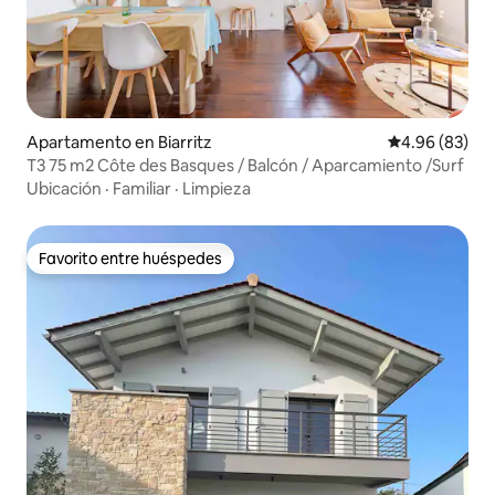
Apartamento en Biarritz
Calificación p
4.96 (83)
T3 75 m2 Côte des Basques / Balcón / Aparcamiento /Surf
Ubicación
·
Familiar
·
Limpieza
Favorito entre huéspedes
Favorito entre huéspedes