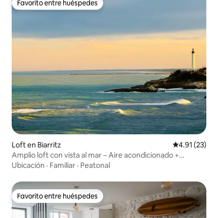
Favorito entre huéspedes
Favorito entre huéspedes
Loft en Biarritz
Calificación 
4.91 (23)
Amplio loft con vista al mar – Aire acondicionado +
estacionamiento
Ubicación
·
Familiar
·
Peatonal
Favorito entre huéspedes
Favorito entre huéspedes