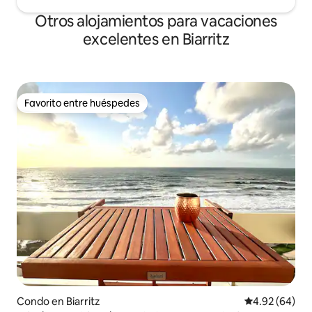
Otros alojamientos para vacaciones
excelentes en Biarritz
Favorito entre huéspedes
Favorito entre huéspedes
Condo en Biarritz
Calificación p
4.92 (64)