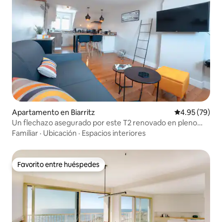
Apartamento en Biarritz
Calificación p
4.95 (79)
Un flechazo asegurado por este T2 renovado en pleno
centro
Familiar
·
Ubicación
·
Espacios interiores
Favorito entre huéspedes
Favorito entre huéspedes