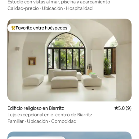
Estudio con vistas al mar, piscina y aparcamiento
Calidad-precio
·
Ubicación
·
Hospitalidad
Favorito entre huéspedes
Favorito entre huéspedes preferido
Edificio religioso en Biarritz
Calificació
5.0 (9)
Lujo excepcional en el centro de Biarritz
Familiar
·
Ubicación
·
Comodidad