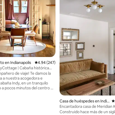
4.92 de 5, 305 reseñas
to en Indianapolis
Calificación promedio: 4.94 de 5, 247 reseñas
4.94 (247)
Cottage | Cabaña histórica
centro de la ciudad
ero de viaje! Te damos la
a a nuestra acogedora e
cabaña Indy, en un tranquilo
o a pocos minutos del centro de
 Disfruta del café en el porche,
cercado para mascotas y fácil
Casa de huéspedes en India
C
Mass Ave, Bottleworks y Lucas
napolis
Encantadora casa de Meridian 
um. ¡Actualizado
Construido hace más de un sigl
amente para mayor comodidad