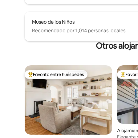
Museo de los Niños
Recomendado por 1,014 personas locales
Otros aloja
Favorito entre huéspedes
Favor
Favorito entre huéspedes preferido
Favorito
Alojamien
Elegante 