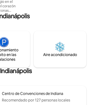
Lucas Oil. A 8,8 millas de Gainbridge
io en el
Fieldhouse. A 8,8 millas del centro de
el corazón
Indianápolis.
 zonas
Indianápolis
anápolis,
alles
una zona
anquila.
nas. Cerca
omo en
ionamiento
ros
ito en las
Aire acondicionado
conocemos
alaciones
ios.
Indianápolis
Centro de Convenciones de Indiana
Recomendado por 127 personas locales