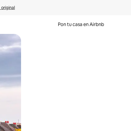
 original
Pon tu casa en Airbnb
o o desliza el dedo.