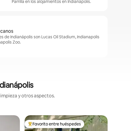
Parrilla en los alojamientos en Indianápolis.
rcanos
s de Indianápolis son Lucas Oil Stadium, Indianapolis
apolis Zoo.
dianápolis
limpieza y otros aspectos.
Alojamien
Favorito entre huéspedes
Favor
rido
Favorito entre huéspedes preferido
Favorit
The Jewel