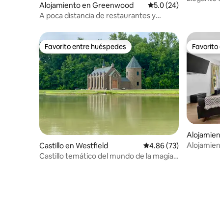
Alojamiento en Greenwood
Calificación promedio
5.0 (24)
A poca distancia de restaurantes y
tiendas en el casco antiguo de
Greenwood
Favorito entre huéspedes
Favorito
Favorito entre huéspedes
Favorito
Alojamien
re
Alojamien
Castillo en Westfield
Calificación promedio:
4.86 (73)
Castillo temático del mundo de la magia
de 8 acres