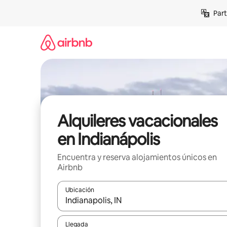
Omite
Part
el
contenido
Alquileres vacacionales
en Indianápolis
Encuentra y reserva alojamientos únicos en
Airbnb
Ubicación
Cuando los resultados estén disponibles, navega co
Llegada