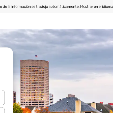
e de la información se tradujo automáticamente. 
Mostrar en el idioma
n las teclas de flecha hacia arriba y hacia abajo o explora con el tact