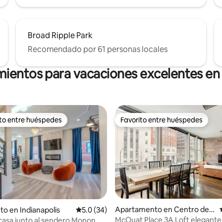
Broad Ripple Park
Recomendado por 61 personas locales
mientos para vacaciones excelentes en 
ito entre huéspedes
Favorito entre huéspedes
 entre huéspedes preferido
Favorito entre huéspedes
Apartamento en Centro de I
to en Indianapolis
Calificación promedio: 5.0 de 5, 34 reseñas
5.0 (34)
ndianápolis
McOuat Place 3A Loft elegante 
casa junto al sendero Monon