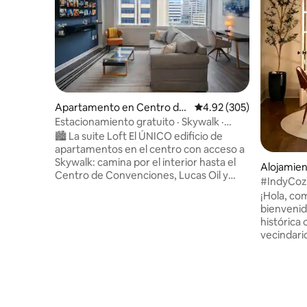
Apartamento en Centro de
Calificación promedio: 
4.92 (305)
Indianápolis
Estacionamiento gratuito · Skywalk ·
Departamento de 1 dormitorio a poca
🏙️ La suite Loft El ÚNICO edificio de
distancia del centro
apartamentos en el centro con acceso a
Skywalk: camina por el interior hasta el
Alojamien
Centro de Convenciones, Lucas Oil y
#IndyCozy
restaurantes sin salir al exterior. Ahorra
cerca del 
¡Hola, compañ
$44 por día con estacionamiento
bienvenid
GRATUITO en garaje. ⭐ “Hermoso
histórica 
departamento, ¡incluso más hermoso
vecindari
que en las fotos! ¡La ubicación perfecta
la ciudad.
para tomar el Skywalk hacia el centro de
un patio 
convenciones o Lucas Oil!” —Brittany
acceso a 
Moderno apartamento de 1 dormitorio
Oil Stadi
con vista a la ciudad · cama tamaño
cuidados
queen + sofá cama (capacidad para 4