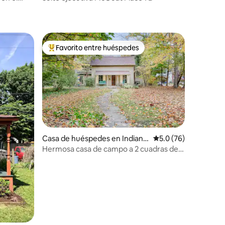
Favorito entre huéspedes
rido
Favorito entre huéspedes preferido
Casa de huéspedes en Indiana
Calificación promedio
5.0 (76)
polis
Hermosa casa de campo a 2 cuadras de
Butler, Clowes