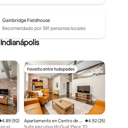
Gainbridge Fieldhouse
Recomendado por 391 personas locales
Indianápolis
Favorito entre huéspedes
Favorito entre huéspedes
Calificación promedio: 4.89 de 5, 92 reseñas
4.89 (92)
Apartamento en Centro de I
Calificación promedio:
4.92 (25)
ndianápolis
en el
Suite ejecutiva McOuat Place 7D