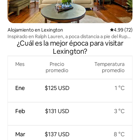
Alojamiento en Lexington
Calificación p
4.99 (72)
Inspirado en Ralph Lauren, a poca distancia a pie del Rupp
¿Cuál es la mejor época para visitar
Arena, estacionamiento
Lexington?
Mes
Precio
Temperatura
promedio
promedio
Ene
$125 USD
1 °C
Feb
$131 USD
3 °C
Mar
$137 USD
8 °C