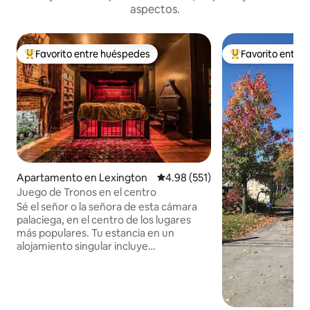
aspectos.
Favorito entre huéspedes
Favorito entre
Favorito entre huéspedes preferido
Favorito entre hu
Apartamento en Lexington
Calificación promedio: 4.98 de 5
4.98 (551)
Juego de Tronos en el centro
Sé el señor o la señora de esta cámara
palaciega, en el centro de los lugares
más populares. Tu estancia en un
alojamiento singular incluye
características propias de la realeza
inspiradas en tu serie de fantasía
favorita. • Cama tamaño king
californiano personalizada de madera