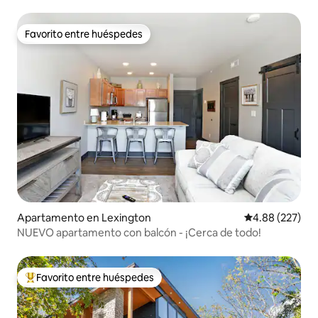
dormitorio en el centro
Favorito entre huéspedes
Favorito entre huéspedes
Apartamento en Lexington
Calificación pr
4.88 (227)
NUEVO apartamento con balcón - ¡Cerca de todo!
Favorito entre huéspedes
Favorito entre huéspedes preferido