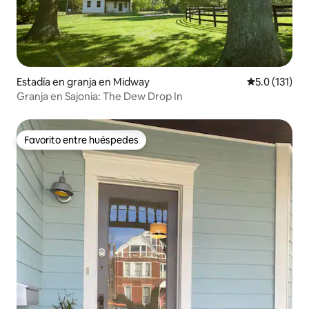
Estadía en granja en Midway
Calificación 
5.0 (131)
Granja en Sajonia: The Dew Drop In
Favorito entre huéspedes
Favorito entre huéspedes