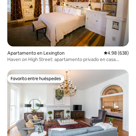
Apartamento en Lexington
Calificación pr
4.98 (638)
Haven on High Street: apartamento privado en casa
histórica
Favorito entre huéspedes
Favorito entre huéspedes