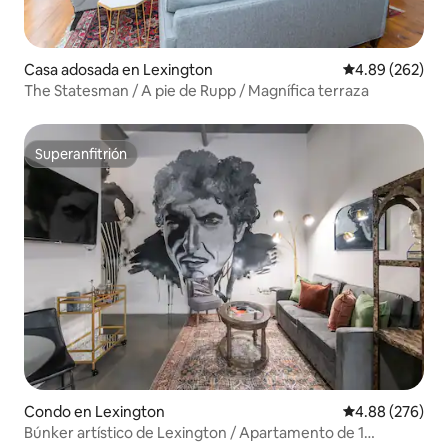
Casa adosada en Lexington
Calificación pr
4.89 (262)
The Statesman / A pie de Rupp / Magnífica terraza
Superanfitrión
Superanfitrión
Condo en Lexington
Calificación pr
4.88 (276)
Búnker artístico de Lexington / Apartamento de 1