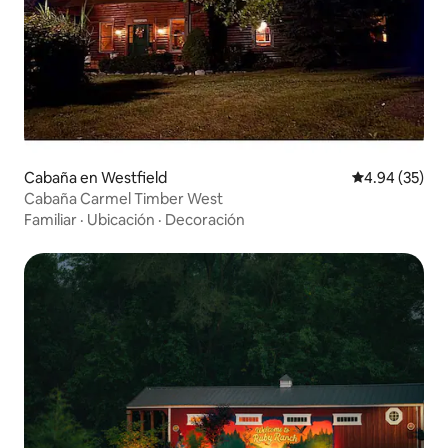
Cabaña en Westfield
Calificación p
4.94 (35)
Cabaña Carmel Timber West
Familiar
·
Ubicación
·
Decoración