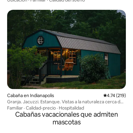
Cabaña en Indianapolis
Calificación p
4.74 (219)
Granja. Jacuzzi. Estanque. Vistas a la naturaleza cerca del
centro de la ciudad.
Familiar
·
Calidad-precio
·
Hospitalidad
Cabañas vacacionales que admiten
mascotas