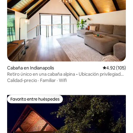
Cabaña en Indianapolis
Calificación p
4.92 (105)
Retiro único en una cabaña alpina • Ubicación privilegiada •
Baño personalizado
Calidad-precio
·
Familiar
·
Wifi
Favorito entre huéspedes
Favorito entre huéspedes