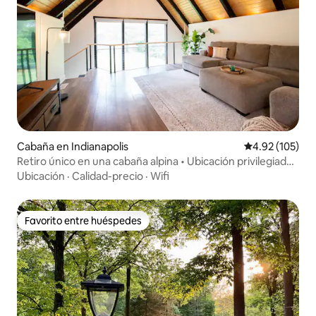
Cabaña en Indianapolis
Calificación p
4.92 (105)
Retiro único en una cabaña alpina • Ubicación privilegiada •
Baño personalizado
Ubicación
·
Calidad-precio
·
Wifi
Favorito entre huéspedes
Favorito entre huéspedes