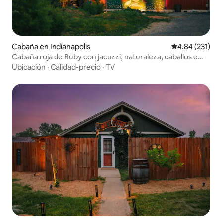
Cabaña en Indianapolis
Calificación p
4.84 (231)
Cabaña roja de Ruby con jacuzzi, naturaleza, caballos e
Indy
Ubicación
·
Calidad-precio
·
TV