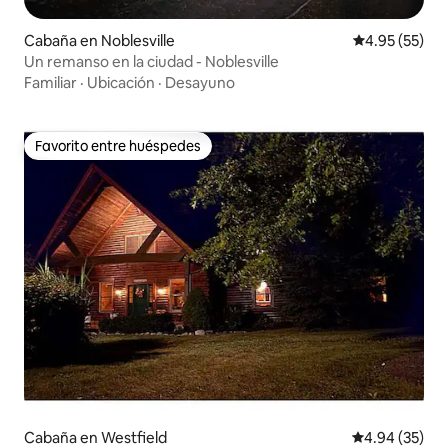
Cabaña en Noblesville
Calificación 
4.95 (55)
Un remanso en la ciudad - Noblesville
Familiar
·
Ubicación
·
Desayuno
Favorito entre huéspedes
Favorito entre huéspedes
Cabaña en Westfield
Calificación p
4.94 (35)