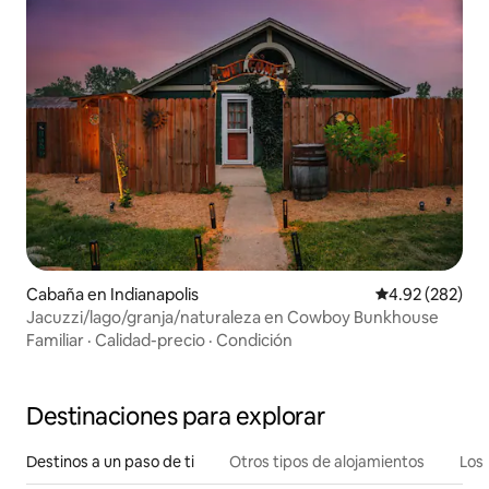
Cabaña en Indianapolis
Calificación pr
4.92 (282)
Jacuzzi/lago/granja/naturaleza en Cowboy Bunkhouse
Familiar
·
Calidad-precio
·
Condición
Destinaciones para explorar
Destinos a un paso de ti
Otros tipos de alojamientos
Los 