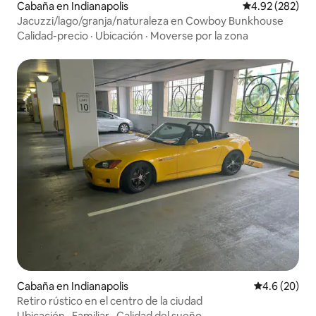
Cabaña en Indianapolis
Calificación pr
4.92 (282)
Jacuzzi/lago/granja/naturaleza en Cowboy Bunkhouse
Calidad-precio
·
Ubicación
·
Moverse por la zona
Cabaña en Indianapolis
Calificación
4.6 (20)
Retiro rústico en el centro de la ciudad
Ubicación
·
Familiar
·
Calidad del sueño