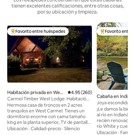
tienen excelentes calificaciones, entre otras cosas,
por su ubicación y limpieza.
Favorito entre huéspedes
Favorito entre
Favorito entre huéspedes preferido
Favorito entre hu
Habitación privada en West
Calificación promedio: 4.95 de 5
4.95 (260)
Cabaña en Indiana
field
Carmel Timber West Lodge: Habitación
Joya escondida fre
de Lauren
Hermosa casa de troncos en 2 acres
zen~Mayordomo
¡Le damos la bienv
tranquilos en West Carmel. Tienes un
al río en Indianápo
dormitorio enorme con cama tamaño
recién renovada se
king en la planta superior, TV de pantalla
río White y cuent
plana y baño privado con artículos de
Ubicación
·
Calidad-precio
·
Silencio
vidrio» en el solá
Ubicación
·
Familia
aseo y secador de pelo. Si se necesita