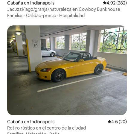
Cabaña en Indianapolis
Calificación pr
4.92 (282)
Jacuzzi/lago/granja/naturaleza en Cowboy Bunkhouse
Familiar
·
Calidad-precio
·
Hospitalidad
Cabaña en Indianapolis
Calificación
4.6 (20)
Retiro rústico en el centro de la ciudad