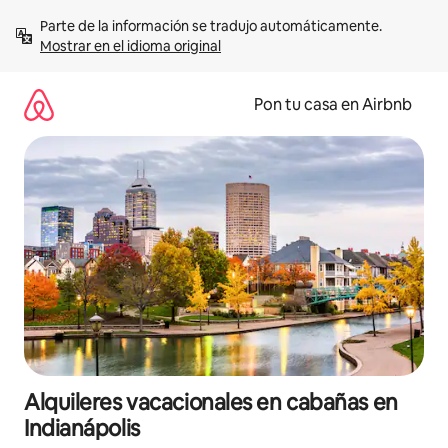
Omite
Parte de la información se tradujo automáticamente. 
el
Mostrar en el idioma original
contenido
Pon tu casa en Airbnb
Alquileres vacacionales en cabañas en
Indianápolis