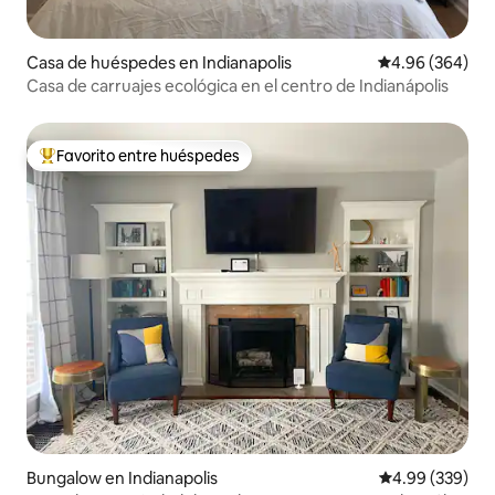
Casa de huéspedes en Indianapolis
Calificación pr
4.96 (364)
Casa de carruajes ecológica en el centro de Indianápolis
Favorito entre huéspedes
Favorito entre huéspedes preferido
Bungalow en Indianapolis
Calificación pr
4.99 (339)