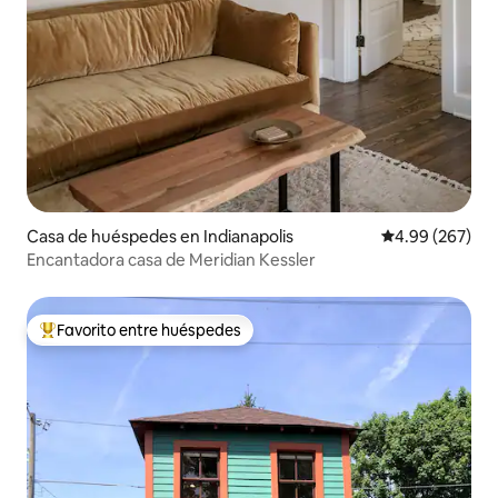
Casa de huéspedes en Indianapolis
Calificación pr
4.99 (267)
Encantadora casa de Meridian Kessler
Favorito entre huéspedes
Favorito entre huéspedes preferido