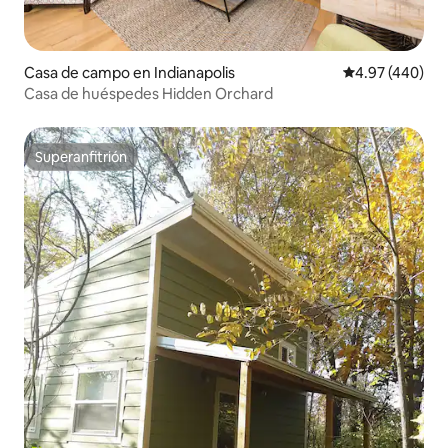
Casa de campo en Indianapolis
Calificación pr
4.97 (440)
Casa de huéspedes Hidden Orchard
Superanfitrión
Superanfitrión