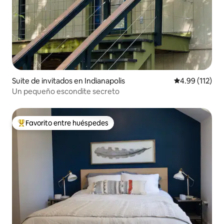
Suite de invitados en Indianapolis
Calificación p
4.99 (112)
Un pequeño escondite secreto
Favorito entre huéspedes
Favorito entre huéspedes preferido