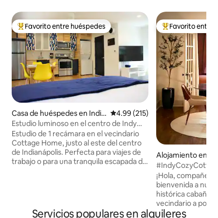
Favorito entre huéspedes
Favorito entre
Favorito entre huéspedes preferido
Favorito entre hu
Casa de huéspedes en India
Calificación promedio: 4.99 de 5
4.99 (215)
napolis
Estudio luminoso en el centro de Indy
cerca de Mass Ave a pie
Estudio de 1 recámara en el vecindario
Cottage Home, justo al este del centro
de Indianápolis. Perfecta para viajes de
Alojamiento en Ind
trabajo o para una tranquila escapada de
#IndyCozyCottage 
fin de semana. A poca distancia a pie de
cerca del centro d
¡Hola, compañero de viaje!
Mass Ave, Bottleworks, el Factory Arts
bienvenida a nues
District, los mejores restaurantes,
histórica cabaña I
tiendas y cervecerías. A pocos minutos
vecindario a poco
de Gainbridge Fieldhouse, Lucas Oil
Servicios populares en alquileres
de la ciudad. Disfr
Stadium y Monument Circle. Ideal para