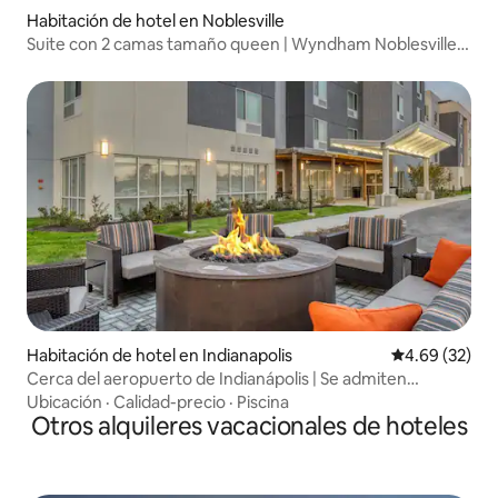
Habitación de hotel en Noblesville
Suite con 2 camas tamaño queen | Wyndham Noblesville |
Ubicación privilegiada
Habitación de hotel en Indianapolis
Calificación p
4.69 (32)
Cerca del aeropuerto de Indianápolis | Se admiten
mascotas. Gimnasio
Ubicación
·
Calidad-precio
·
Piscina
Otros alquileres vacacionales de hoteles