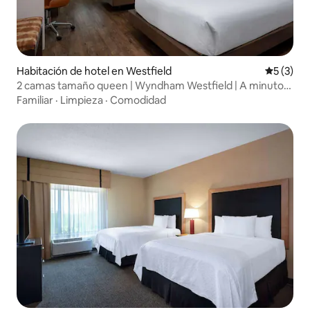
Habitación de hotel en Westfield
Calificac
5 (3)
2 camas tamaño queen | Wyndham Westfield | A minutos
de Grand Park
Familiar
·
Limpieza
·
Comodidad