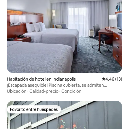
Habitación de hotel en Indianapolis
Calificación 
4.46 (13)
¡Escapada asequible! Piscina cubierta, se admiten
mascotas
Ubicación
·
Calidad-precio
·
Condición
Favorito entre huéspedes
Favorito entre huéspedes