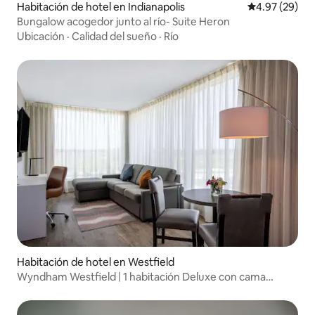
Habitación de hotel en Indianapolis
Calificación p
4.97 (29)
Bungalow acogedor junto al río- Suite Heron
Ubicación
·
Calidad del sueño
·
Río
Habitación de hotel en Westfield
Wyndham Westfield | 1 habitación Deluxe con cama
tamaño king | Terraza de arcilla