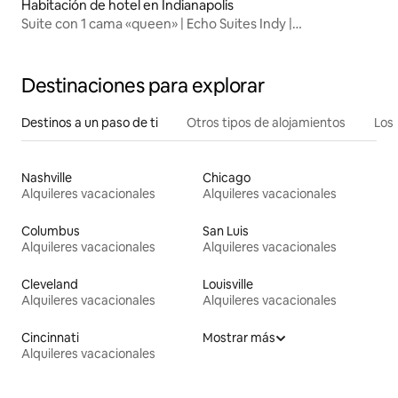
Habitación de hotel en Indianapolis
Suite con 1 cama «queen» | Echo Suites Indy |
Aparcamiento gratuito
Destinaciones para explorar
Destinos a un paso de ti
Otros tipos de alojamientos
Los 
Nashville
Chicago
Alquileres vacacionales
Alquileres vacacionales
Columbus
San Luis
Alquileres vacacionales
Alquileres vacacionales
Cleveland
Louisville
Alquileres vacacionales
Alquileres vacacionales
Cincinnati
Mostrar más
Alquileres vacacionales