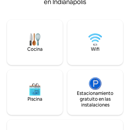
en Indianápolis
White - A pocos pasos de The Monan y
Marrot Park - La suite Osprey tiene una
cómoda cama tamaño queen, baño
privado, sala de estar, escritorio, Keurig y
minibar - Áreas comunes: entrada, sala
de estar frente al río, patio y pequeña
cocina americana - La cocina pequeña
tiene microondas, tostadora/freidora de
aire y licuadora
Cocina
Wifi
Estacionamiento
Piscina
gratuito en las
instalaciones