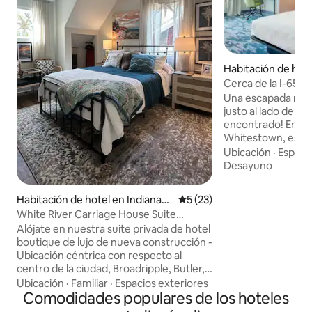
Habitación de hotel e
+J2 Whitestown, I
Cerca de la I-65 |
Desayuno. Gimnas
Una escapada rápi
justo al lado de la I
encontrado! En Fair
Whitestown, estás
ambiente del cent
Ubicación
·
Espacio
Zionsville y los re
Desayuno
vale la pena escrib
con un desayuno ca
Habitación de hotel en Indianap
Calificación promedio: 5 de 
5 (23)
casa), trae a tu ca
olis
White River Carriage House Suite
cuando te apetezca
Osprey
Alójate en nuestra suite privada de hotel
estacionamiento g
boutique de lujo de nueva construcción -
amigables y el tip
Ubicación céntrica con respecto al
sentido, ya sea qu
centro de la ciudad, Broadripple, Butler,
carretera, trabaja
Carmel, Fishers y Westfield, así como a
visitando a amigos
Ubicación
·
Familiar
·
Espacios exteriores
lugares deportivos, musicales o
Comodidades populares de los hoteles
artísticos - Acceso frente al agua al río