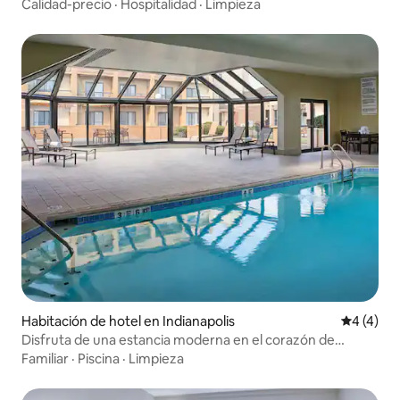
Calidad-precio
·
Hospitalidad
·
Limpieza
Habitación de hotel en Indianapolis
Calificac
4 (4)
Disfruta de una estancia moderna en el corazón de
Carmel con piscina
Familiar
·
Piscina
·
Limpieza