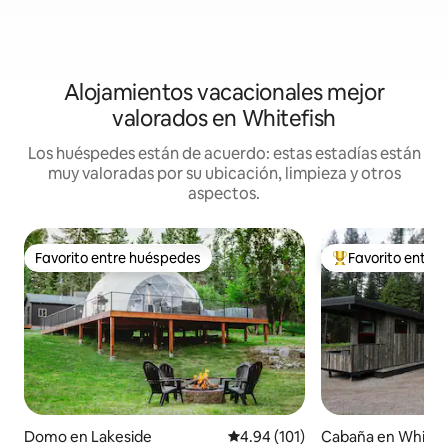
Alojamientos vacacionales mejor
valorados en Whitefish
Los huéspedes están de acuerdo: estas estadías están
muy valoradas por su ubicación, limpieza y otros
aspectos.
Favorito entre huéspedes
Favorito entre
Favorito entre huéspedes
Favorito entre hu
Domo en Lakeside
Calificación promedio: 4.94 de 5
4.94 (101)
Cabaña en Whitef