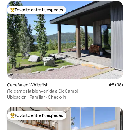
Favorito entre huéspedes
Favorito entre huéspedes preferido
Cabaña en Whitefish
Calificaci
5 (38)
¡Te damos la bienvenida a Elk Camp!
Ubicación
·
Familiar
·
Check-in
Favorito entre huéspedes
Favorito entre huéspedes preferido