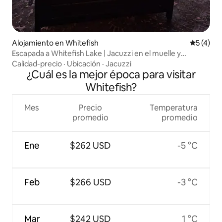
Alojamiento en Whitefish
Calificac
5 (4)
Escapada a Whitefish Lake | Jacuzzi en el muelle y
atardeceres épicos
Calidad-precio
·
Ubicación
·
Jacuzzi
¿Cuál es la mejor época para visitar
Whitefish?
Mes
Precio
Temperatura
promedio
promedio
Ene
$262 USD
-5 °C
Feb
$266 USD
-3 °C
Mar
$242 USD
1 °C