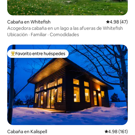
Cabaña en Whitefish
Calificación 
4.98 (47)
Acogedora cabaña en un lago a las afueras de Whitefish
Ubicación
·
Familiar
·
Comodidades
Favorito entre huéspedes
Favorito entre huéspedes preferido
Cabaña en Kalispell
Calificación p
4.98 (161)