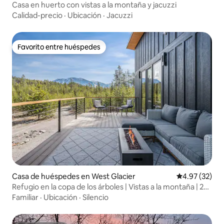
Casa en huerto con vistas a la montaña y jacuzzi
Calidad-precio
·
Ubicación
·
Jacuzzi
Favorito entre huéspedes
Favorito entre huéspedes
Casa de huéspedes en West Glacier
Calificación 
4.97 (32)
Refugio en la copa de los árboles | Vistas a la montaña | 2
dormitorios/2 baños
Familiar
·
Ubicación
·
Silencio