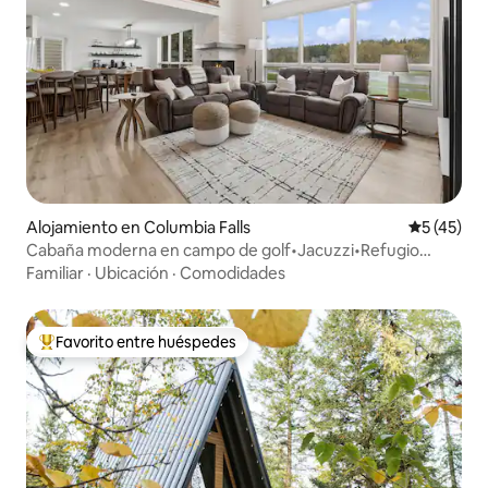
Alojamiento en Columbia Falls
Calificaci
5 (45)
Cabaña moderna en campo de golf•Jacuzzi•Refugio
familiar
Familiar
·
Ubicación
·
Comodidades
Favorito entre huéspedes
Favorito entre huéspedes preferido