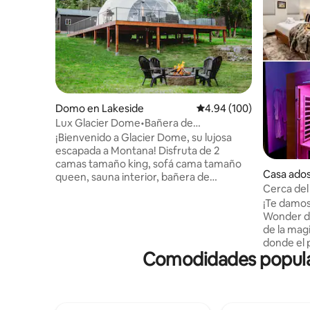
Domo en Lakeside
Calificación promedio: 
4.94 (100)
Lux Glacier Dome•Bañera de
hidromasaje•Sauna•Caminata 2
¡Bienvenido a Glacier Dome, su lujosa
FlatheadLake
escapada a Montana! Disfruta de 2
camas tamaño king, sofá cama tamaño
Casa ados
queen, sauna interior, bañera de
Cerca del 
hidromasaje, hoguera, cornhole, TV,
inmersión
¡Te damos
baño completo, cocina pequeña,
personas
Wonder de A
lavadora/secadora y wifi rápido. A solo un
de la mag
corto paseo de Flathead Lake, Tamarack
donde el 
Brewing, Lift Coffee y más. Disfrute de la
Comodidades populare
todo el año se un
comodidad durante todo el año con los
jacuzzi, 
minisplits de climatización. Tanto si estás
y sauna ✔
tomando café en la terraza viendo a los
relajarse
ciervos pasear, como si te estás relajando
mascotas,
en la bañera de hidromasaje después de