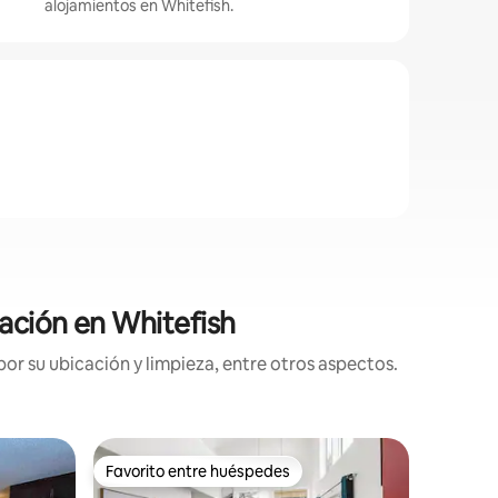
alojamientos en Whitefish.
cación en Whitefish
or su ubicación y limpieza, entre otros aspectos.
Minicasa 
Favorito entre huéspedes
Favor
Favorito entre huéspedes
Favorit
Bowman, c