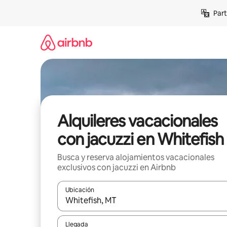
Omite
Part
el
contenido
Alquileres vacacionales
con jacuzzi en Whitefish
Busca y reserva alojamientos vacacionales
exclusivos con jacuzzi en Airbnb
Ubicación
Cuando los resultados estén disponibles, navega co
Llegada