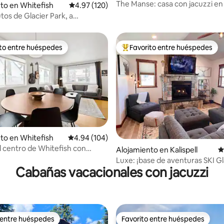
The Manse: casa con jacuzzi en
4.99 de 5, 215 reseñas
to en Whitefish
Calificación promedio: 4.97 de 5, 120 reseñas
4.97 (120)
de Whitefish
tos de Glacier Park, a
 de City Beach y del centro de
ito entre huéspedes
Favorito entre huéspedes
 entre huéspedes preferido
Favorito entre huéspedes prefe
to en Whitefish
Calificación promedio: 4.94 de 5, 104 reseñas
4.94 (104)
l centro de Whitefish con
 5.0 de 5, 111 reseñas
Alojamiento en Kalispell
C
ivado y patio
Luxe: ¡base de aventuras SKI Gl
Cabañas vacacionales con jacuzzi
Haus, jacuzzi!
 entre huéspedes
Favorito entre huéspedes
 entre huéspedes
Favorito entre huéspedes