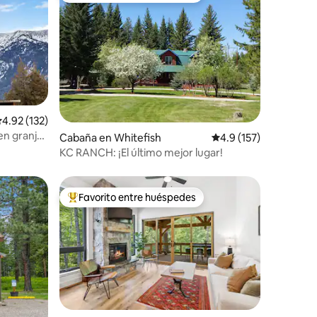
alificación promedio: 4.92 de 5, 132 reseñas
4.92 (132)
en granjas
Cabaña en Whitefish
Calificación promedio:
4.9 (157)
Park
KC RANCH: ¡El último mejor lugar!
Favorito entre huéspedes
rido
Favorito entre huéspedes preferido