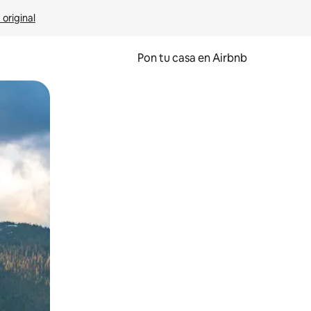
 original
Pon tu casa en Airbnb
o o desliza el dedo.