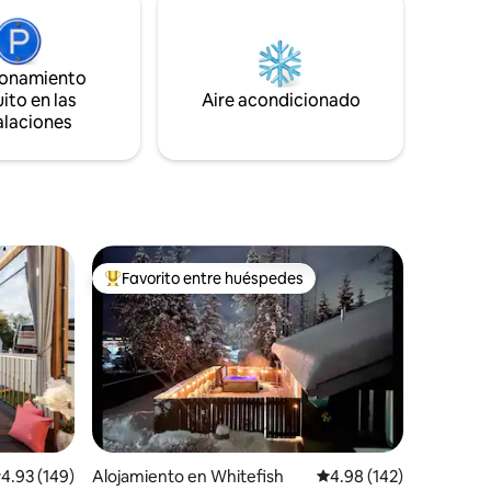
el segundo
sabiendo que el S.N.O.W.
iento
a.
ionamiento
incluidos
ito en las
Aire acondicionado
alaciones
Favorito entre huéspedes
Favorito entre huéspedes preferido
alificación promedio: 4.93 de 5, 149 reseñas
4.93 (149)
Alojamiento en Whitefish
Calificación promedio: 
4.98 (142)