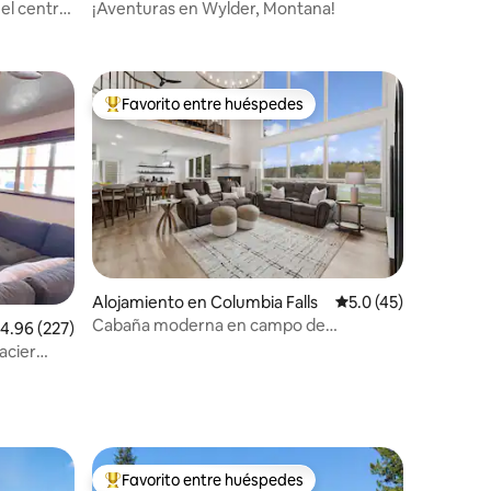
 el centro
¡Aventuras en Wylder, Montana!
Favorito entre huéspedes
rido
Favorito entre huéspedes preferido
Alojamiento en Columbia Falls
Calificación promedi
5.0 (45)
Cabaña moderna en campo de
alificación promedio: 4.96 de 5, 227 reseñas
4.96 (227)
golf•Jacuzzi•Refugio familiar
acier
Favorito entre huéspedes
Favorito entre huéspedes preferido