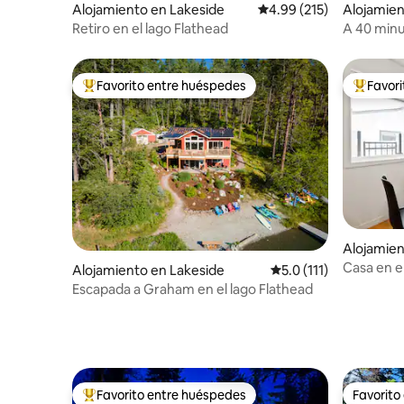
Alojamiento en Lakeside
Calificación promedio: 
4.99 (215)
Alojamien
Retiro en el lago Flathead
A 40 minu
5 minutos
la ciudad
Favorito entre huéspedes
Favor
Favorito entre huéspedes preferido
Favorito
Alojamien
Casa en e
Alojamiento en Lakeside
Calificación promedio:
5.0 (111)
jacuzzi pr
Escapada a Graham en el lago Flathead
Favorito entre huéspedes
Favorito
Favorito entre huéspedes preferido
Favorito