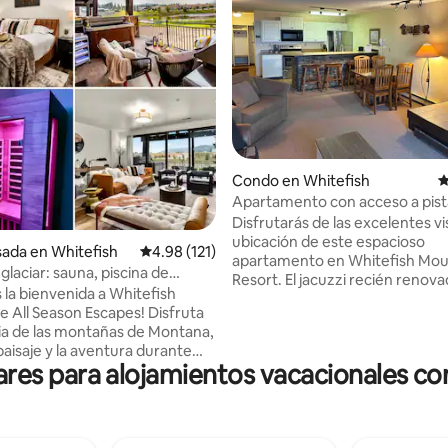
4.94 de 5, 100 reseñas
Condo en Whitefish
C
Apartamento con acceso a pist
esquí
Disfrutarás de las excelentes vis
ubicación de este espacioso
ada en Whitefish
Calificación promedio: 4.98 de 5, 121 reseñas
4.98 (121)
apartamento en Whitefish Mou
glaciar: sauna, piscina de
Resort. El jacuzzi recién renova
, jacuzzi, capacidad para 10
 la bienvenida a Whitefish
pocos pasos de las sillas 1 y 2, e
ll Season Escapes! Disfruta
apartamento de un dormitorio 
ia de las montañas de Montana,
tiene capacidad para 5 personas
paisaje y la aventura durante
base de operaciones para muc
s para alojamientos vacacionales con
en. ✔ Spa alpino con
aventuras. ¡Te esperan momen
bañera de inmersión en agua fría
divertidos, ya sea esquiando en
 Patio exterior perfecto para
o en bicicleta de montaña en v
 o entretenerse ✔ Se admiten
Junto a The Bierstube, nuestra
 por lo que tus compañeros de