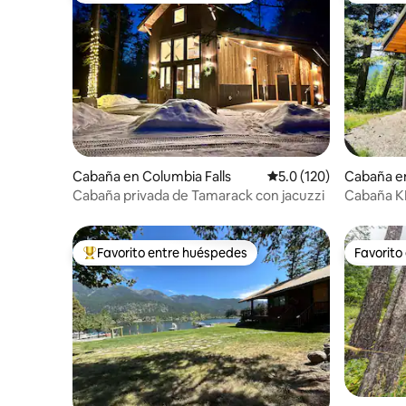
Cabaña en Columbia Falls
Calificación promedio:
5.0 (120)
Cabaña e
Cabaña privada de Tamarack con jacuzzi
Cabaña K
Favorito entre huéspedes
Favorito
Favorito entre huéspedes preferido
Favorito