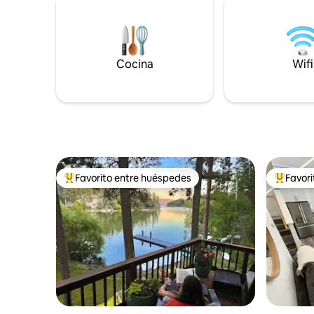
cuatro pa
una caminata en el Parque Nacional
viaje ✔ S
Glacier, tu estancia estará llena de
equipada 
momentos inolvidables.
Fácil acce
Cocina
Wifi
nieve que 
complejo turístico ¡
crea recu
Favorito entre huéspedes
Favor
Favorito entre huéspedes preferido
Favorito