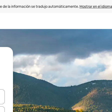
e de la información se tradujo automáticamente. 
Mostrar en el idioma
n las teclas de flecha hacia arriba y hacia abajo o explora con el tact