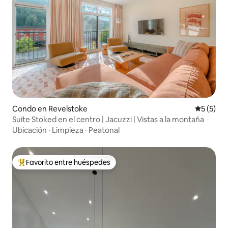
Condo en Revelstoke
Calificac
5 (5)
Suite Stoked en el centro | Jacuzzi | Vistas a la montaña
Ubicación
·
Limpieza
·
Peatonal
Favorito entre huéspedes
Favorito entre huéspedes preferido