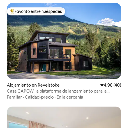
Favorito entre huéspedes
Favorito entre huéspedes preferido
Alojamiento en Revelstoke
Calificación p
4.98 (40)
Casa CAPOW: la plataforma de lanzamiento para la
aventura
Familiar
·
Calidad-precio
·
En la cercanía