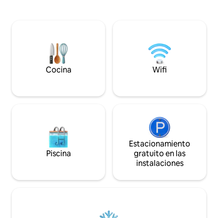
aire libre cubierta para 8 personas.
estacionamiento 
Convenientemente ubicado fuera de la
almacenamiento d
autopista Transcanadiense fuera de
espacios comunes
Revelstoke (5 km al oeste), todo a 18
hidromasaje en la
minutos en coche de Revelstoke
minutos del centr
Mountain Resort, a 8 minutos en coche
turístico de mont
del centro de Revelstoke y a segundos
espacio luminoso y
de los senderos para motos de nieve.
de partida ideal p
Cocina
Wifi
aventura.
Estacionamiento
Piscina
gratuito en las
instalaciones