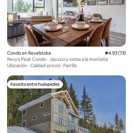
Condo en Revelstoke
Calificación 
4.93 (73)
Revy's Peak Condo - Jacuzzi y vistas a la montaña
Ubicación
·
Calidad-precio
·
Parrilla
Favorito entre huéspedes
Favorito entre huéspedes