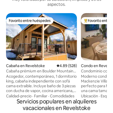
aspectos.
Favorito entre huéspedes
Favorito entre
Favorito entre huéspedes
Favorito entre hu
Cabaña en Revelstoke
Calificación promedio: 4.89 de 5
4.89 (528)
Condo en Revelst
Cabaña prémium en Boulder Mountain
Condominio con vi
Resort
jacuzzi en la azote
Acogedor, contemporáneo, 1 dormitorio
Moderno condomin
king, cabaña independiente con sofá
Mackenzie Village,
cama extraíble. Incluye baño de 3 piezas
perfecto para has
con ducha de vapor, cocina americana,
una cama tamaño 
TV de pantalla plana en cada habitación,
sofá cama. Disfrut
Calidad-precio
·
Familiar
·
Comodidades
Ubicación
·
Esquí
·
chimenea de gas, estacionamiento y
Servicios populares en alquileres
ininterrumpidas a 
terraza privada. Los huéspedes podrán
en la suite y una 
vacacionales en Revelstoke
acceder a una bañera de hidromasaje al
equipada. El edific