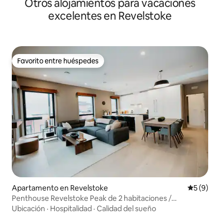
Otros alojamientos para vacaciones
excelentes en Revelstoke
Favorito entre huéspedes
Favorito entre huéspedes
Apartamento en Revelstoke
Calificac
5 (9)
Penthouse Revelstoke Peak de 2 habitaciones /
Penthouse / Terraza grande
Ubicación
·
Hospitalidad
·
Calidad del sueño