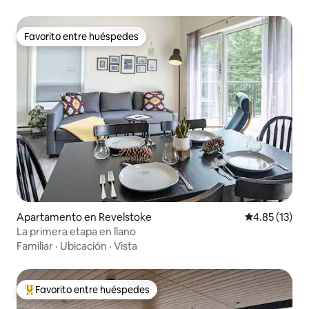
Favorito entre huéspedes
Favorito entre huéspedes
Apartamento en Revelstoke
Calificación 
4.85 (13)
La primera etapa en llano
Familiar
·
Ubicación
·
Vista
Favorito entre huéspedes
Favorito entre huéspedes preferido