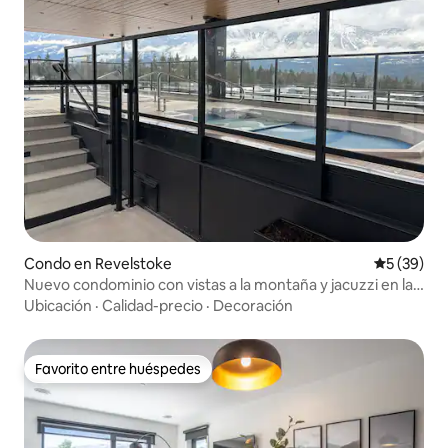
Condo en Revelstoke
Calificaci
5 (39)
Nuevo condominio con vistas a la montaña y jacuzzi en la
azotea
Ubicación
·
Calidad-precio
·
Decoración
Favorito entre huéspedes
Favorito entre huéspedes