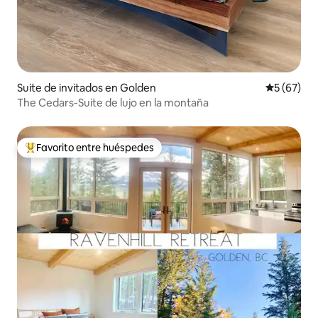
Suite de invitados en Golden
Calificaci
5 (67)
The Cedars-Suite de lujo en la montaña
Favorito entre huéspedes
Favorito entre huéspedes preferido