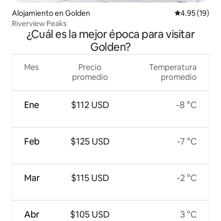
Alojamiento en Golden
Calificación 
4.95 (19)
Riverview Peaks
¿Cuál es la mejor época para visitar
Golden?
Mes
Precio
Temperatura
promedio
promedio
Ene
$112 USD
-8 °C
Feb
$125 USD
-7 °C
Mar
$115 USD
-2 °C
Abr
$105 USD
3 °C