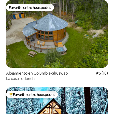
Favorito entre huéspedes
Favorito entre huéspedes
Alojamiento en Columbia-Shuswap
Calificaci
5 (18)
La casa redonda
Favorito entre huéspedes
Favorito entre huéspedes preferido