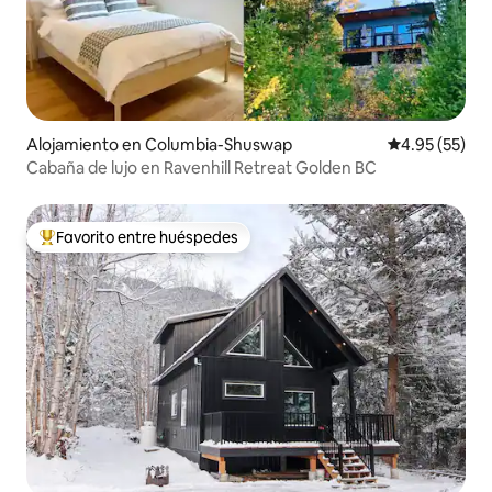
Alojamiento en Columbia-Shuswap
Calificación 
4.95 (55)
Cabaña de lujo en Ravenhill Retreat Golden BC
Favorito entre huéspedes
Favorito entre huéspedes preferido