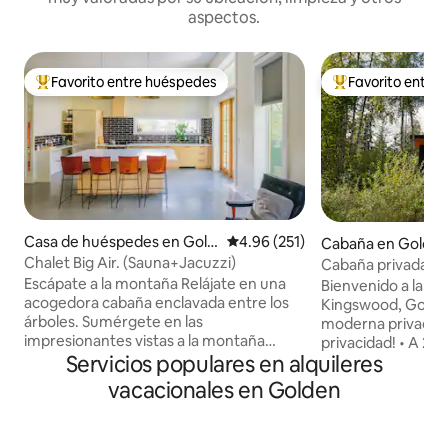
aspectos.
Favorito entre huéspedes
Favorito entre
Favorito entre huéspedes preferido
Favorito entre hu
Casa de huéspedes en Gold
Calificación promedio: 4.96 de 5
4.96 (251)
Cabaña en Golde
en
Chalet Big Air. (Sauna+Jacuzzi)
Cabaña privada de 
vistas a la montañ
Escápate a la montaña Relájate en una
Bienvenido a la c
acogedora cabaña enclavada entre los
Kingswood, Golde
árboles. Sumérgete en las
moderna privada e
impresionantes vistas a la montaña
privacidad! • A 20 minutos de Golden •
Servicios populares en alquileres
desde la terraza, relájate en el jacuzzi o
Jacuzzi con vistas
en la exclusiva sauna de la casa del árbol.
Chimenea de leña e
vacacionales en Golden
Siéntete a un mundo de distancia, pero
al aire libre • Vist
convenientemente ubicado: - A 6
terraza de 8 pies c
minutos del centro de Golden. - A 20
aire acondicionado