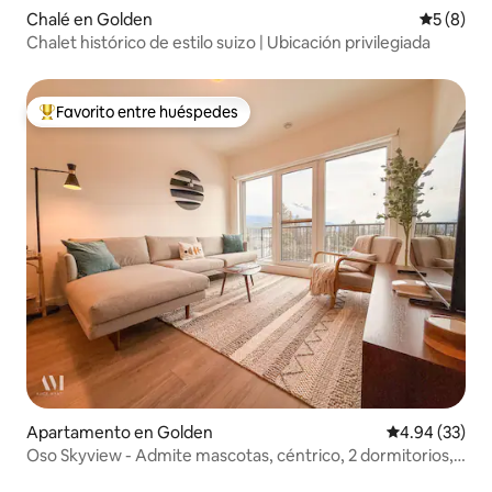
Chalé en Golden
Calificac
5 (8)
Chalet histórico de estilo suizo | Ubicación privilegiada
Favorito entre huéspedes
Favorito entre huéspedes preferido
Apartamento en Golden
Calificación p
4.94 (33)
Oso Skyview - Admite mascotas, céntrico, 2 dormitorios, 2
baños