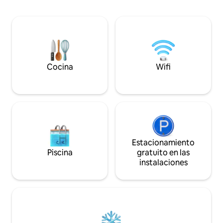
bajo las estrellas f
tamaño queen y un sofá cama para 2
tranquilidad de la 
personas y un baño con bañera) se
Perfecto para par
encuentran en el nivel superior en un
mimos de lujo y rel
ático de espacio abierto. Aparcamiento
montañas. ¡Te dam
gratuito, cobertura wifi, aire
santuario! ID de R
acondicionado, ventilador, entrada
autónoma y acceso al jardín.
Cocina
Wifi
Estacionamiento
Piscina
gratuito en las
instalaciones