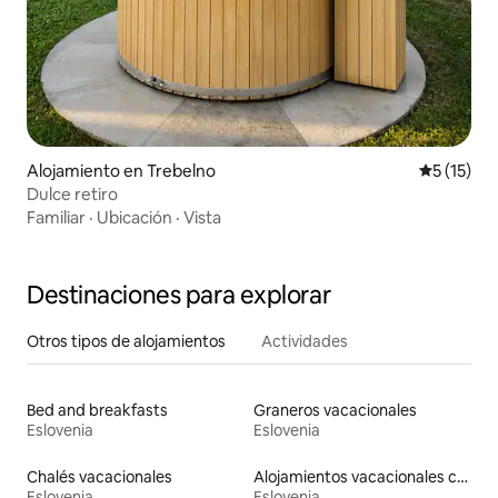
Alojamiento en Trebelno
Calificaci
5 (15)
Dulce retiro
Familiar
·
Ubicación
·
Vista
Destinaciones para explorar
Otros tipos de alojamientos
Actividades
Bed and breakfasts
Graneros vacacionales
Eslovenia
Eslovenia
Chalés vacacionales
Alojamientos vacacionales con entrada y salida de pistas de esquí
Eslovenia
Eslovenia