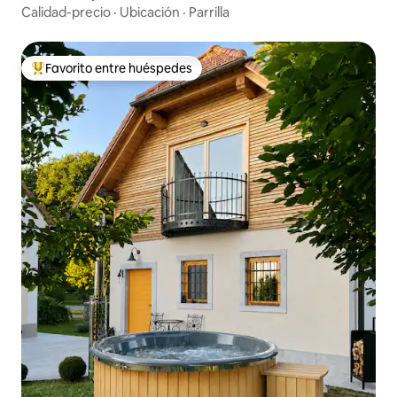
Calidad-precio
·
Ubicación
·
Parrilla
Favorito entre huéspedes
Favorito entre huéspedes preferido