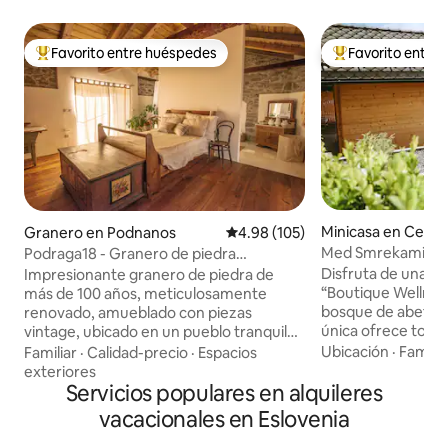
Favorito entre huéspedes
Favorito entre
Favorito entre huéspedes preferido
Favorito entre hu
Minicasa en Cerkl
Granero en Podnanos
Calificación promedio: 4.98 de 5
4.98 (105)
njskem
Med Smrekami | Re
Podraga18 - Granero de piedra
bienestar y spa
patrimonial
Disfruta de una es
Impresionante granero de piedra de
“Boutique Wellness
más de 100 años, meticulosamente
bosque de abetos.
renovado, amueblado con piezas
única ofrece total
vintage, ubicado en un pueblo tranquilo
secciones separad
en medio de la próxima región vinícola
Ubicación
·
Familia
Familiar
·
Calidad-precio
·
Espacios
casa de madera co
eslovena. La cocina totalmente
exteriores
un sillón de masaj
amueblada con todas las comodidades y
Servicios populares en alquileres
proyector para cin
el área de la mesa de comedor se
vacacionales en Eslovenia
suite lounge con s
encuentra en la entrada, mientras que
chimenea y cocina.
las instalaciones para dormir (una cama