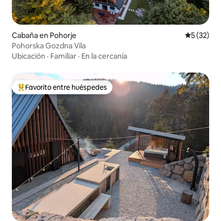
Cabaña en Pohorje
Calificaci
5 (32)
Pohorska Gozdna Vila
Ubicación
·
Familiar
·
En la cercanía
Favorito entre huéspedes
Favorito entre huéspedes preferido