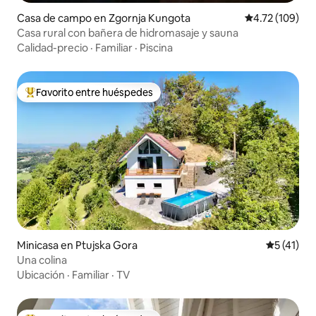
Casa de campo en Zgornja Kungota
Calificación p
4.72 (109)
Casa rural con bañera de hidromasaje y sauna
Calidad-precio
·
Familiar
·
Piscina
Favorito entre huéspedes
Favorito entre huéspedes preferido
Minicasa en Ptujska Gora
Calificaci
5 (41)
Una colina
Ubicación
·
Familiar
·
TV