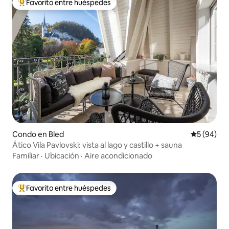
Favorito entre huéspedes
Favorito entre huéspedes preferido
Condo en Bled
Calificaci
5 (94)
Ático Vila Pavlovski: vista al lago y castillo + sauna
Familiar
·
Ubicación
·
Aire acondicionado
Favorito entre huéspedes
Favorito entre huéspedes preferido