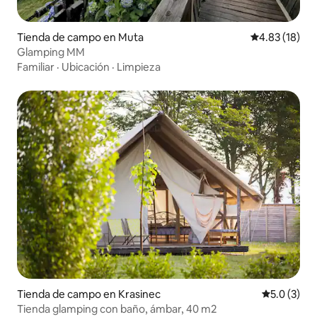
Tienda de campo en Muta
Calificación 
4.83 (18)
Glamping MM
Familiar
·
Ubicación
·
Limpieza
Tienda de campo en Krasinec
Calificació
5.0 (3)
Tienda glamping con baño, ámbar, 40 m2