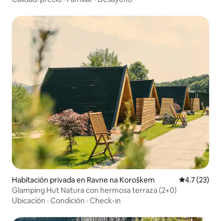
Habitación privada en Ravne na Koroškem
Calificación
4.7 (23)
Glamping Hut Natura con hermosa terraza (2+0)
Ubicación
·
Condición
·
Check-in