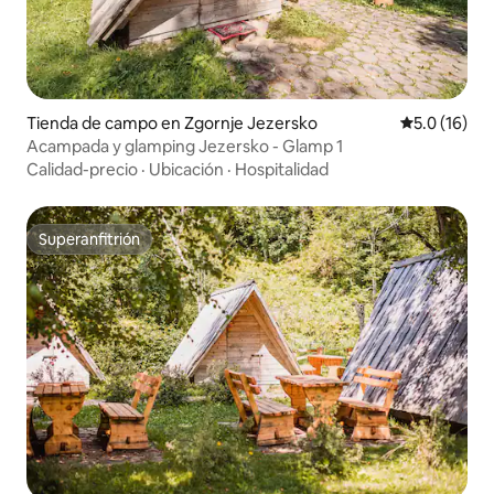
Tienda de campo en Zgornje Jezersko
Calificación
5.0 (16)
Acampada y glamping Jezersko - Glamp 1
Calidad-precio
·
Ubicación
·
Hospitalidad
Superanfitrión
Superanfitrión