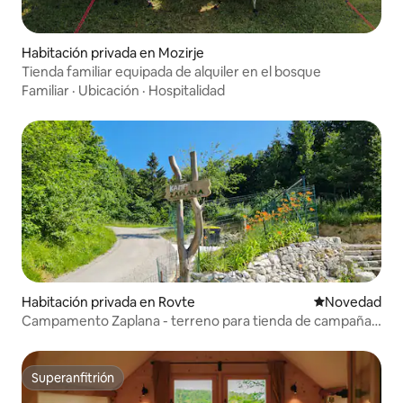
Habitación privada en Mozirje
Tienda familiar equipada de alquiler en el bosque
Familiar
·
Ubicación
·
Hospitalidad
Habitación privada en Rovte
Lugar para ho
Novedad
Campamento Zaplana - terreno para tienda de campaña
para 2 personas
Superanfitrión
Superanfitrión