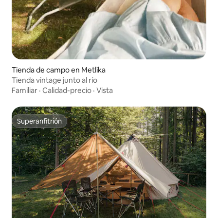
Tienda de campo en Metlika
Tienda vintage junto al río
Familiar
·
Calidad-precio
·
Vista
Superanfitrión
Superanfitrión