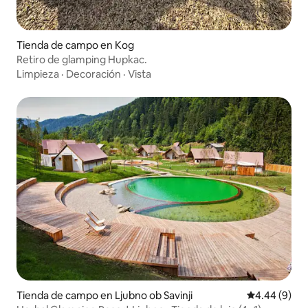
Tienda de campo en Kog
Retiro de glamping Hupkac.
Limpieza
·
Decoración
·
Vista
Tienda de campo en Ljubno ob Savinji
Calificación 
4.44 (9)