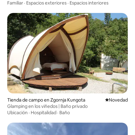
Familiar
·
Espacios exteriores
·
Espacios interiores
Tienda de campo en Zgornja Kungota
Lugar para ho
Novedad
Glamping en los viñedos | Baño privado
Ubicación
·
Hospitalidad
·
Baño