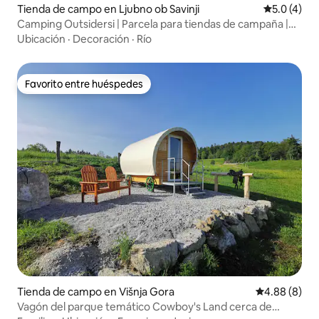
Tienda de campo en Ljubno ob Savinji
Calificació
5.0 (4)
Camping Outsidersi | Parcela para tiendas de campaña |
Naturaleza | Ljubno
Ubicación
·
Decoración
·
Río
Favorito entre huéspedes
Favorito entre huéspedes
Tienda de campo en Višnja Gora
Calificación 
4.88 (8)
Vagón del parque temático Cowboy's Land cerca de