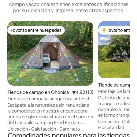
campo vacacionales tienen excelentes calificaciones
por su ubicación y limpieza, entre otros aspectos.
Favorito entre huéspedes
Favorito entre
Favorito entre huéspedes
Favorito entre hu
Tienda de campo 
Montaje de la tie
Tienda de campo en Ohonica
Calificación promedio: 4.92 de 
4.92 (13)
Back‑to‑Nature
Disfruta de una e
Tienda de campaña acogedora antes del
tranquila rodeado
infierno
Escápate a la naturaleza sin renunciar a
naturaleza. Tent p
la comodidad en nuestra encantadora
entorno tranquilo 
tienda de glamping situada en el corazón
hermosas vistas de 
Ubicación
·
Calida
del tranquilo camping Pred Peklom.
viñedos, perfecto
Hospitalidad
Perfecta para parejas o viajeros solitarios
Ubicación
·
Calefacción
·
Caminata
que desean descon
que buscan un refugio tranquilo, esta
Comodidades populares para las tiendas