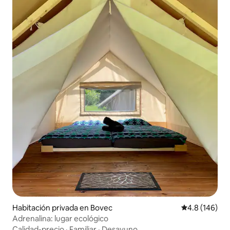
Habitación privada en Bovec
Calificación 
4.8 (146)
Adrenalina: lugar ecológico
Calidad-precio
·
Familiar
·
Desayuno