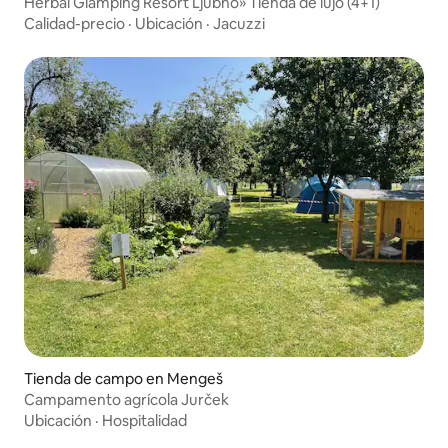
Herbal Glamping Resort Ljubno» Tienda de lujo (4+1)
Calidad-precio
·
Ubicación
·
Jacuzzi
Tienda de campo en Mengeš
Campamento agrícola Jurček
Ubicación
·
Hospitalidad