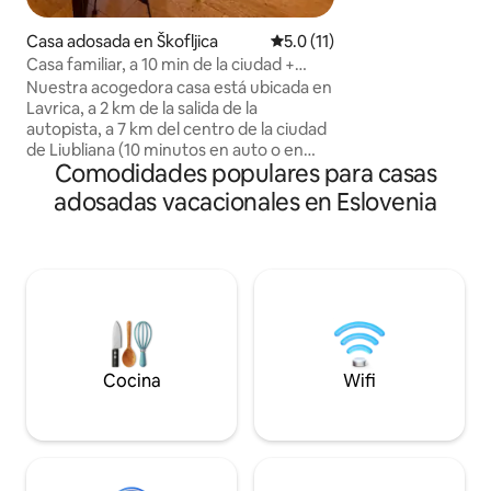
privado de lujo, h
calefacción por su
Casa adosada en Škofljica
Calificación promedio: 5.0 de 
5.0 (11)
¡Tenemos una enc
Casa familiar, a 10 min de la ciudad +
leña en el salón 
cargador EV gratuito
Nuestra acogedora casa está ubicada en
mantenerte acoge
Lavrica, a 2 km de la salida de la
de invierno! Tam
autopista, a 7 km del centro de la ciudad
calefacción centra
de Liubliana (10 minutos en auto o en
radiadores y calef
Comodidades populares para casas
tren/autobús). Hay un estacionamiento
radiante. Estacio
cubierto con cargador gratuito para
cerca.
adosadas vacacionales en Eslovenia
vehículos eléctricos justo enfrente de la
casa. Tendrás la comodidad de una casa
totalmente equipada con 1 recámara y 2
habitaciones para niños, espacio al aire
libre con mesa de comedor y parrilla,
nueva zona de descanso, hamaca y
regadera al aire libre. Nuevo en 2026:
tenis de mesa para aún más diversión en
familia :)
Cocina
Wifi