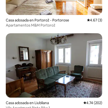
Casa adosada en Portorož - Portorose
Calificación
4.67 (3)
Apartamentos M&M Portorož
Casa adosada en Liubliana
Calificación p
4.74 (202)
Vila Apartment Pinta Pika 1