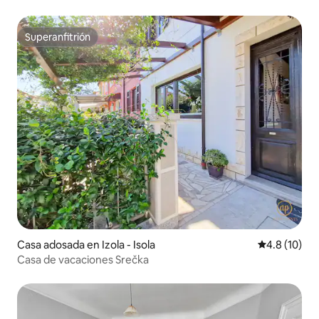
Superanfitrión
Superanfitrión
Casa adosada en Izola - Isola
Calificación
4.8 (10)
Casa de vacaciones Srečka