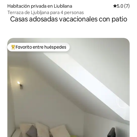
Habitación privada en Liubliana
Calificació
5.0 (7)
Terraza de Ljubljana para 4 personas
Casas adosadas vacacionales con patio
Favorito entre huéspedes
Favorito entre huéspedes preferido