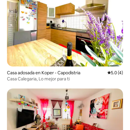
Casa adosada en Koper - Capodistria
Calificació
5.0 (4)
Casa Calegaria, Lo mejor para ti