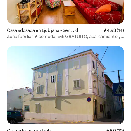
Casa adosada en Ljubljana - Šentvid
Calificación 
4.93 (14)
Zona familiar ★cómoda, wifi GRATUITO, aparcamiento y
★parrilla
Casa adosada en Izola
Calificación
5.0 (10)