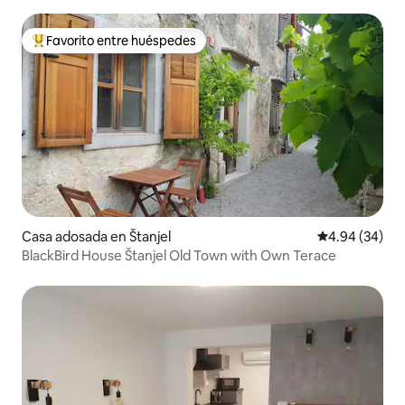
Olimje
Favorito entre huéspedes
Favorito entre huéspedes preferido
Casa adosada en Štanjel
Calificación p
4.94 (34)
BlackBird House Štanjel Old Town with Own Terace