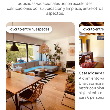
adosadas vacacionales tienen excelentes
calificaciones por su ubicación y limpieza, entre otros
aspectos.
Favorito entre huéspedes
Favorito entre h
Favorito entre huéspedes
Favorito entre h
Casa adosada en 
Alojamiento vacaci
Una casa maravillo
histórico Kobarid,
alojamiento impr
para 6 personas, distribuida en tres
plantas. Cocina mo
dormitorios doble