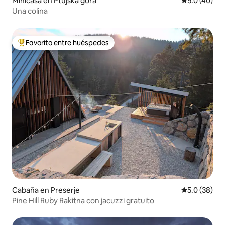
Minicasa en Ptujska gora
Calificación
5.0 (40)
Una colina
Favorito entre huéspedes
Favorito entre huéspedes preferido
Cabaña en Preserje
Calificación
5.0 (38)
Pine Hill Ruby Rakitna con jacuzzi gratuito