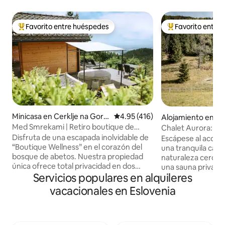
Favorito entre huéspedes
Favorito entre
Favorito entre huéspedes preferido
Favorito entre hu
Minicasa en Cerklje na Gore
Calificación promedio: 4.95 de 5
4.95 (416)
Alojamiento en Črn
njskem
rijo
Med Smrekami | Retiro boutique de
Chalet Aurora: sau
bienestar y spa
naturaleza cerca de
Disfruta de una escapada inolvidable de
Escápese al acoge
“Boutique Wellness” en el corazón del
una tranquila cab
bosque de abetos. Nuestra propiedad
naturaleza cerca de
única ofrece total privacidad en dos
una sauna privada,
Servicios populares en alquileres
secciones separadas: una romántica
disfrute de la paz y
casa de madera con vistas panorámicas,
totales, lejos del a
vacacionales en Eslovenia
un sillón de masaje de alta gama y un
casa es ideal para 
proyector para cine en la cama, y una
cualquier persona
suite lounge con su propio sauna,
escapada y relajac
chimenea y cocina. Te espera un jacuzzi
despertará el cant