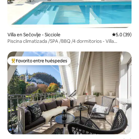
Villa en Sečovlje - Sicciole
Calificación
5.0 (39)
Piscina climatizada /SPA /BBQ /4 dormitorios - Villa
Olivetum
Favorito entre huéspedes
Favorito entre huéspedes preferido