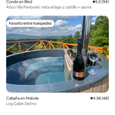
Condo en Bled
Calificación
5.0 (94)
Ático Vila Pavlovski: vista al lago y castillo + sauna
Favorito entre huéspedes
Favorito entre huéspedes
Cabaña en Makole
Calificación p
4.96 (48)
Log Cabin Dežno