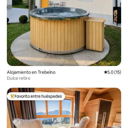
Alojamiento en Trebelno
Calificación
5.0 (15)
Dulce retiro
Favorito entre huéspedes
Favorito entre huéspedes preferido