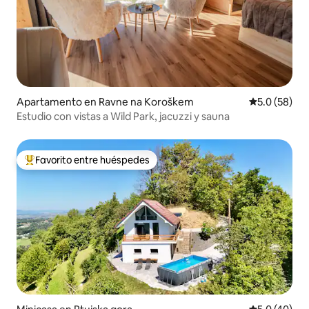
Apartamento en Ravne na Koroškem
Calificación
5.0 (58)
Estudio con vistas a Wild Park, jacuzzi y sauna
Favorito entre huéspedes
Favorito entre huéspedes preferido