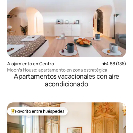
Alojamiento en Centro
Calificación pr
4.88 (136)
Moon's House: apartamento en zona estratégica
Apartamentos vacacionales con aire
acondicionado
Favorito entre huéspedes
Favorito entre huéspedes preferido