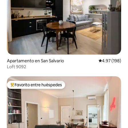
Apartamento en San Salvario
Calificación pr
4.97 (198)
Loft 9092
Favorito entre huéspedes
Favorito entre huéspedes preferido