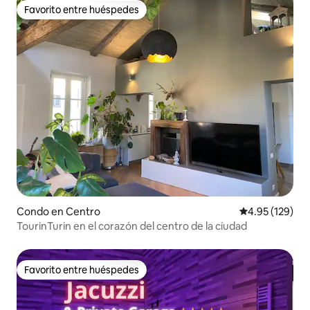
Favorito entre huéspedes
Favorito entre huéspedes
Condo en Centro
Calificación p
4.95 (129)
TourinTurin en el corazón del centro de la ciudad
Favorito entre huéspedes
Favorito entre huéspedes