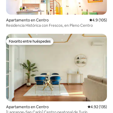
Apartamento en Centro
Calificación 
4.9 (105)
Residencia Histórica con Frescos, en Pleno Centro
Favorito entre huéspedes
Favorito entre huéspedes
Apartamento en Centro
Calificación p
4.92 (135)
[Lagrange-San Carlo] Centro peatonal de Turín