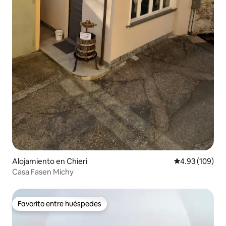
Alojamiento en Chieri
Calificación pr
4.93 (109)
Casa Fasen Michy
Favorito entre huéspedes
Favorito entre huéspedes