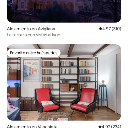
Alojamiento en Avigliana
Calificación p
4.97 (310)
La terraza con vistas al lago
Favorito entre huéspedes
Favorito entre huéspedes
Alojamiento en Vanchiglia
Calificación pr
4.92 (234)