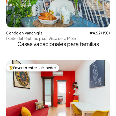
Condo en Vanchiglia
Calificación p
4.92 (150)
[Suite del séptimo piso] Vista de la Mole
Casas vacacionales para familias
Favorito entre huéspedes
Favorito entre huéspedes preferido