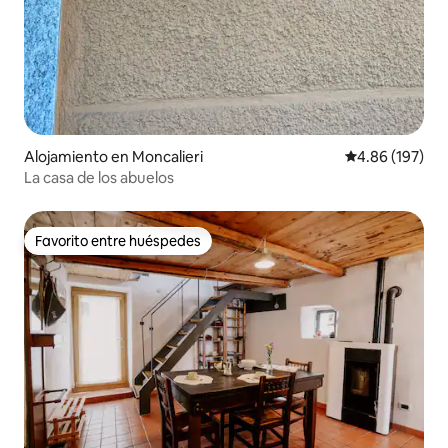
Alojamiento en Moncalieri
Calificación pr
4.86 (197)
La casa de los abuelos
Favorito entre huéspedes
Favorito entre huéspedes