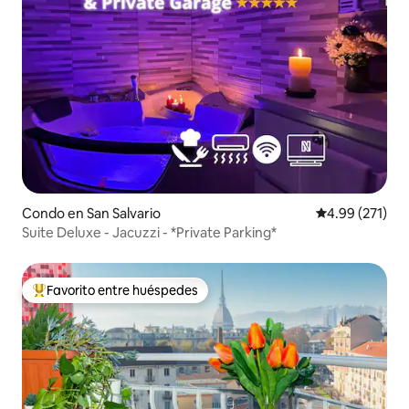
Condo en San Salvario
Calificación p
4.99 (271)
Suite Deluxe - Jacuzzi - *Private Parking*
Favorito entre huéspedes
Favorito entre huéspedes preferido