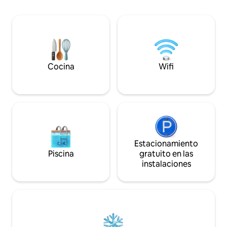
encontrarás much
italiano, equipada con una cocina de
cafés históricos. ¡Te sentirás como en
madera y piedra, una amplia sala de
casa... pero con la ma
estar con chimenea y dos dormitorios.
¡A 1 minuto a pie! 
Está convenientemente ubicado cerca
minuto a pie!
de la autopista y es perfecto para unas
vacaciones relajantes.
Cocina
Wifi
Estacionamiento
Piscina
gratuito en las
instalaciones