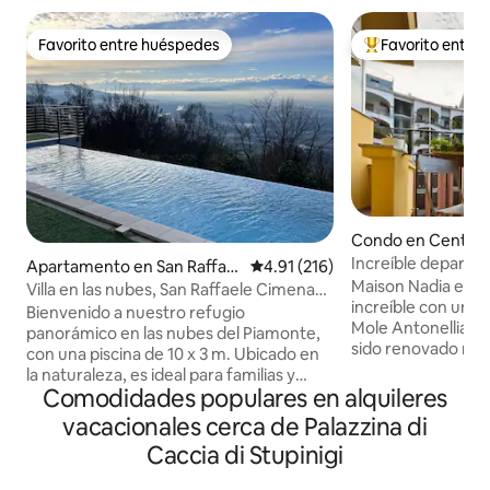
Favorito entre huéspedes
Favorito entre
Favorito entre huéspedes
Favorito entre hu
Condo en Centro
Increíble departam
Apartamento en San Raffael
Calificación promedio: 4.91 de 5
4.91 (216)
en el centro de Tu
Maison Nadia es 
e
Villa en las nubes, San Raffaele Cimena
increíble con una 
(TO)
Bienvenido a nuestro refugio
Mole Antonelliana. El departamento 
panorámico en las nubes del Piamonte,
sido renovado re
con una piscina de 10 x 3 m. Ubicado en
detalle ha sido di
la naturaleza, es ideal para familias y
elegancia con la 
Comodidades populares en alquileres
grupos pequeños. El departamento es
Puedes caminar has
privado, pero las áreas comunes se
vacacionales cerca de Palazzina di
principales museos
comparten con los anfitriones. Tiene un
Caccia di Stupinigi
centro histórico. 
balcón con vista panorámica de Turín y
la vuelta de la es
los Alpes. Está diseñada en el típico estilo