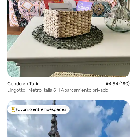
Condo en Turín
Calificación pr
4.94 (180)
Lingotto | Metro Italia 61 | Aparcamiento privado
Favorito entre huéspedes
Favorito entre huéspedes preferido