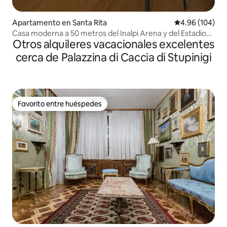
Apartamento en Santa Rita
Calificación pr
4.96 (104)
Casa moderna a 50 metros del Inalpi Arena y del Estadio
Otros alquileres vacacionales excelentes
Olímpico
cerca de Palazzina di Caccia di Stupinigi
Favorito entre huéspedes
Favorito entre huéspedes