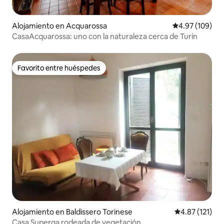
Alojamiento en Acquarossa
Calificación pr
4.97 (109)
CasaAcquarossa: uno con la naturaleza cerca de Turín
Favorito entre huéspedes
Favorito entre huéspedes
Alojamiento en Baldissero Torinese
Calificación p
4.87 (121)
Casa Superga rodeada de vegetación