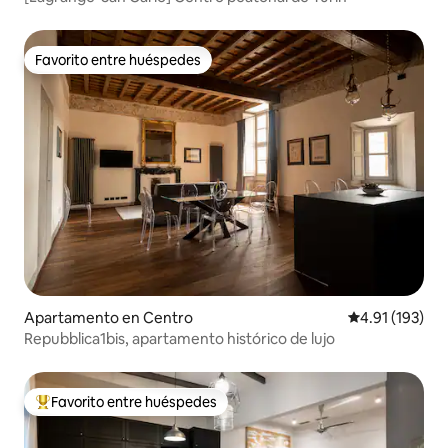
Favorito entre huéspedes
Favorito entre huéspedes
Apartamento en Centro
Calificación p
4.91 (193)
Repubblica1bis, apartamento histórico de lujo
Favorito entre huéspedes
Favorito entre huéspedes preferido