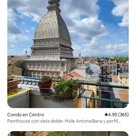
Condo en Centro
Calificación pr
4.95 (365)
Penthouse con vista doble: Mole Antonelliana y perfil
urbano de Turín