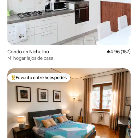
Condo en Nichelino
Calificación p
4.96 (157)
Mi hogar lejos de casa
Favorito entre huéspedes
Favorito entre huéspedes preferido