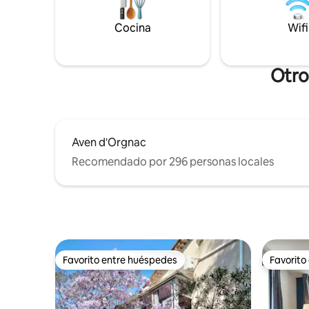
comercios
accesibles a pie. P
Cocina
Wifi
RECARGAR
Otro
Aven d'Orgnac
Recomendado por 296 personas locales
Favorito entre huéspedes
Favorito
Favorito entre huéspedes
Favorito