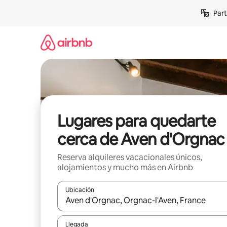
Omite
Part
el
contenido
Lugares para quedarte
cerca de Aven d'Orgnac
Reserva alquileres vacacionales únicos,
alojamientos y mucho más en Airbnb
Ubicación
Cuando los resultados estén disponibles, navega co
Llegada