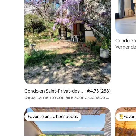
Condo en
Verger de
acogedor 
Condo en Saint-Privat-des-
Calificación promedio: 
4.73 (268)
Vieux
Departamento con aire acondicionado y
jardín cerca de Alès
Favorito entre huéspedes
Favor
Favorito entre huéspedes
Favorito