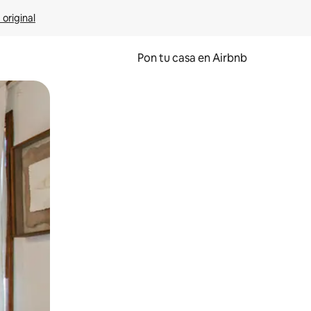
 original
Pon tu casa en Airbnb
o o desliza el dedo.