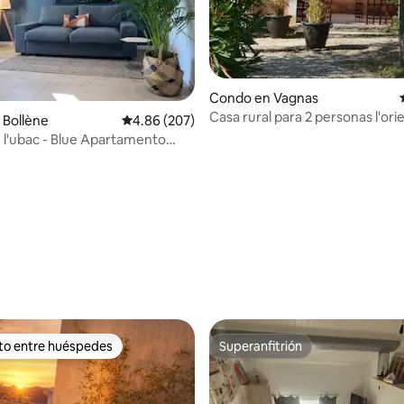
Condo en Vagnas
Casa rural para 2 personas l'ori
 Bollène
Calificación promedio: 4.86 de 5, 207 reseñas
4.86 (207)
piscina, patio
 l'ubac - Blue Apartamento
con terraza
4.73 de 5, 268 reseñas
ito entre huéspedes
Superanfitrión
 entre huéspedes preferido
Superanfitrión