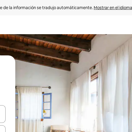
e de la información se tradujo automáticamente. 
Mostrar en el idioma
n las teclas de flecha hacia arriba y hacia abajo o explora con el tact