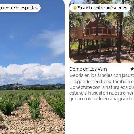
ito entre huéspedes
Favorito entre huéspedes
 entre huéspedes preferido
Favorito entre huéspedes prefe
o: 5 de 5, 128 reseñas
Domo en Les Vans
C
Geoda en los árboles con jacuzz
terraza
«La géode perchée» También e
Conéctate con la naturaleza d
estancia inusual en nuestro h
geodo colocado en una gran te
madera a 3 m del suelo en medi
árboles en el sur de Ardèche, a
centro de Les Vans - Frente a los viñedos
y la montaña lejana, ¡disfruta de
jacuzzi a voluntad! - Viaja ligero, se
proporcionan sábanas y toallas -