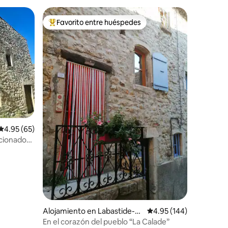
Favorito entre huéspedes
Favorito entre huéspedes preferido
Calificación promedio: 4.95 de 5, 65 reseñas
4.95 (65)
cionado
venas
Alojamiento en Labastide-d
Calificación promedio: 
4.95 (144)
e-Virac
En el corazón del pueblo “La Calade”