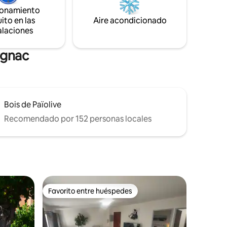
ionamiento
ito en las
Aire acondicionado
alaciones
rgnac
Bois de Païolive
Recomendado por 152 personas locales
Favorito entre huéspedes
Favorito entre huéspedes