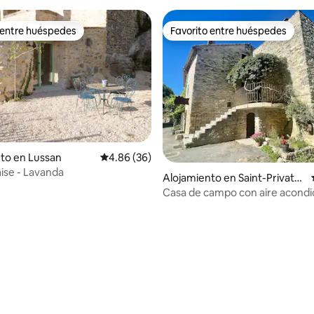
 entre huéspedes
Favorito entre huéspedes
 entre huéspedes
Favorito entre huéspedes
to en Lussan
Calificación promedio: 4.86 de 5, 36 reseñas
4.86 (36)
aise - Lavanda
4.93 de 5, 148 reseñas
Alojamiento en Saint-Privat-d
e-Champclos
Casa de campo con aire acondi
para 6 personas, Ardèche, Ce