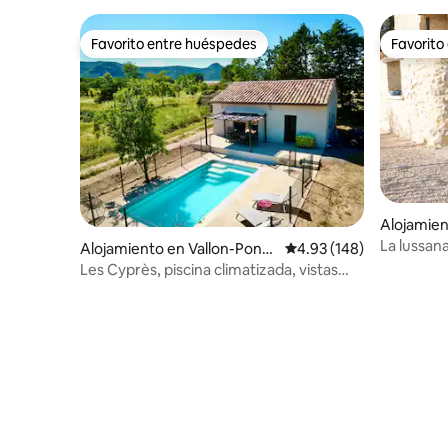
Favorito entre huéspedes
Favorito
Favorito entre huéspedes
Favorito
Alojamien
La lussan
Alojamiento en Vallon-Pont-
Calificación promedio: 
4.93 (148)
d'Arc
Les Cyprès, piscina climatizada, vistas
impresionantes