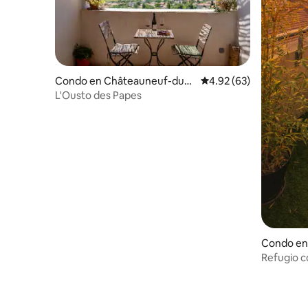
Condo en Châteauneuf-du-P
Calificación promedio:
4.92 (63)
ape
L'Ousto des Papes
Condo en
Refugio c
zen, esta
óptica