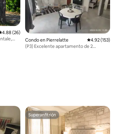
Calificación promedio: 4.88 de 5, 26 reseñas
4.88 (26)
entale,
Condo en Pierrelatte
Calificación promedio: 
4.92 (153)
(P3) Excelente apartamento de 2
habitaciones 4* con aire acondicionado,
50 m2, tranquilo, en el centro
Superanfitrión
Superanfitrión