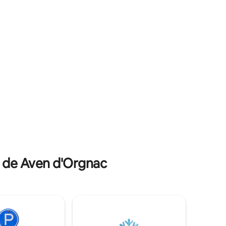
rá en el
independiente, aire acondicionado. Altillo
reserva en
de 30 m2. Las dos camas son de 160x200.
 Christian
Terraza privada con barbacoa Weber.
a de Aven d'Orgnac