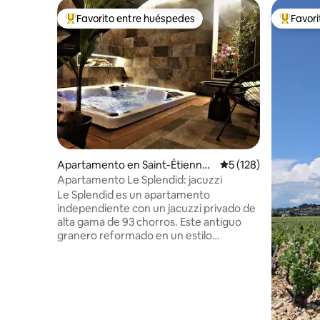
Favorito entre huéspedes
Favor
Favorito entre huéspedes preferido
Favorito
Apartamento en Saint-Étienne-
Calificación promedi
5 (128)
des-Sorts
Apartamento Le Splendid: jacuzzi
Le Splendid es un apartamento
independiente con un jacuzzi privado de
alta gama de 93 chorros. Este antiguo
granero reformado en un estilo
contemporáneo donde se mezclan la
piedra y el diseño, le proporcionará
elegancia y comodidad. Con una
ubicación ideal en Saint Etienne des Sorts
en el Gard, un pequeño pueblo con
encanto construido a orillas del Ródano.