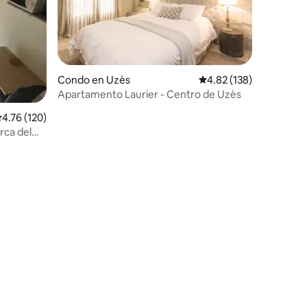
Condo en Uzès
Calificación promedio: 
4.82 (138)
Apartamento Laurier - Centro de Uzès
alificación promedio: 4.76 de 5, 120 reseñas
4.76 (120)
rca del