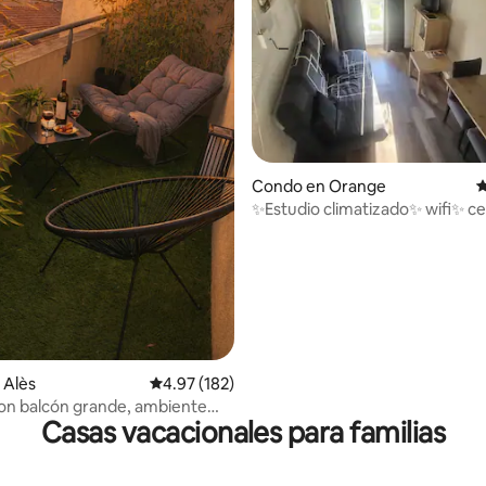
 4.92 de 5, 63 reseñas
Condo en Orange
C
✨Estudio climatizado✨ wifi✨ ce
Teatro Antiguo✨
 Alès
Calificación promedio: 4.97 de 5, 182 reseñas
4.97 (182)
on balcón grande, ambiente
Casas vacacionales para familias
cionamiento privado y fibra