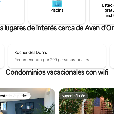
, restaurantes y bares,
Estac
ARA RELAJARSE,
Piscina
gratu
SE Y DISFRUTAR.
inst
s lugares de interés cerca de Aven d'O
Rocher des Doms
Recomendado por 299 personas locales
Condominios vacacionales con wifi
 entre huéspedes
Superanfitrión
 entre huéspedes
Superanfitrión