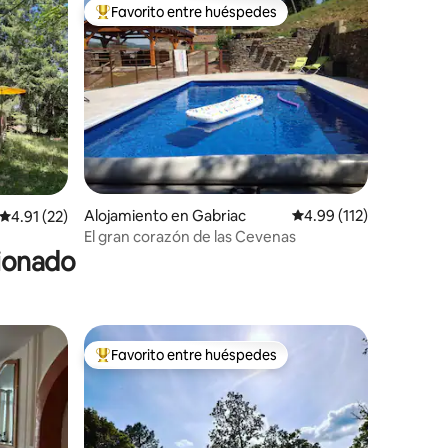
Favorito entre huéspedes
Favorito entre huéspedes preferido
Alojamiento en Gabriac
Calificación promedio: 
4.99 (112)
Calificación promedio: 4.91 de 5, 22 reseñas
4.91 (22)
El gran corazón de las Cevenas
cionado
Favorito entre huéspedes
rido
Favorito entre huéspedes preferido