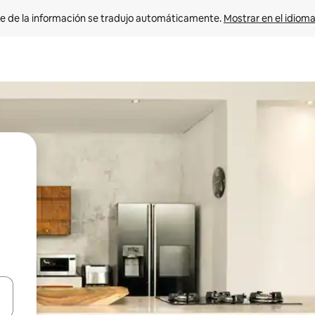
e de la información se tradujo automáticamente. 
Mostrar en el idioma
n las teclas de flecha hacia arriba y hacia abajo o explora con el tact