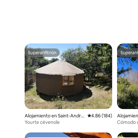
Superanfitrión
Superanf
Superanfitrión
Superanf
Alojamiento en Saint-André
Calificación promedio: 
4.86 (184)
Alojamien
-de-Lancize
Camprie
Yourte cévenole
Cómodo c