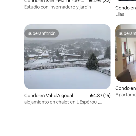
Condo en Saint-Martin-de-Lo
Calificación promedio:
4.94 (32)
ndres
Estudio con invernadero y jardín
Condo en
Lilas
Superanfitrión
Superanf
Superanfitrión
Superanf
Condo en
Apartame
Condo en Val-d'Aigoual
Calificación promedio:
4.87 (15)
alojamiento en chalet en L'Espérou ,
Mont-Aigoual