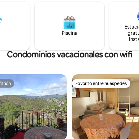
e nuestro hermoso territorio a
hechas a su llegada. Toallas de
as del Parque Nacional de
incluidas. ¡No hay Wifi, pero ex
a 5 minutos a pie del río, a 45
cobertura telefónica! Esta casa
el monte Aigoual, rodeado de
apta para personas con movilid
Estac
 vistas de las montañas y valles
reducida (inodoro, ducha en el 
Piscina
gratu
. Jardín compartido
arriba). Se admiten animales.
inst
Condominios vacacionales con wifi
itrión
Favorito entre huéspedes
itrión
Favorito entre huéspedes