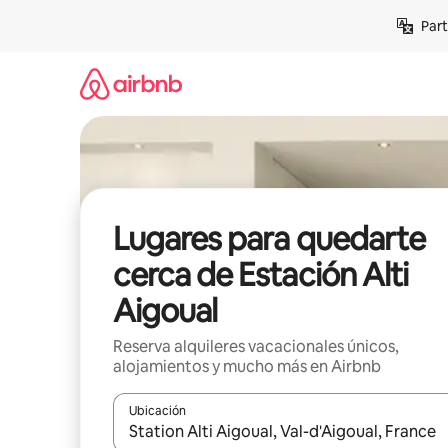
Omite
Part
el
contenido
Lugares para quedarte
cerca de Estación Alti
Aigoual
Reserva alquileres vacacionales únicos,
alojamientos y mucho más en Airbnb
Ubicación
Cuando los resultados estén disponibles, navega co