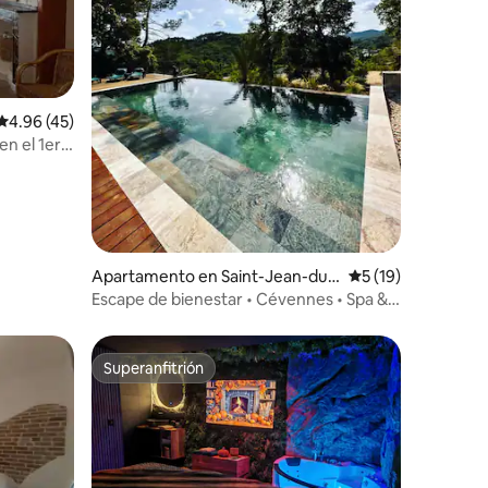
Calificación promedio: 4.96 de 5, 45 reseñas
4.96 (45)
n el 1er
Apartamento en Saint-Jean-du-
Calificación prome
5 (19)
Pin
Escape de bienestar • Cévennes • Spa &
Nature
Superanfitrión
Superanfitrión