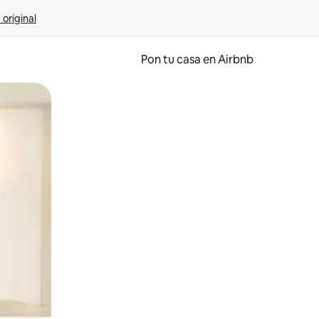
 original
Pon tu casa en Airbnb
o o desliza el dedo.