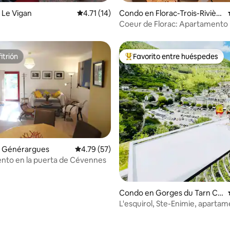
 4.94 de 5, 32 reseñas
 Le Vigan
Calificación promedio: 4.71 de 5, 14 reseñas
4.71 (14)
Condo en Florac-Trois-Rivièr
es
Coeur de Florac: Apartamento 
Corniches du Méjean
itrión
Favorito entre huéspedes
itrión
Favorito entre huéspedes prefe
 Générargues
Calificación promedio: 4.79 de 5, 57 reseñas
4.79 (57)
nto en la puerta de Cévennes
 4.87 de 5, 15 reseñas
Condo en Gorges du Tarn Ca
usses
L'esquirol, Ste-Enimie, aparta
4 personas, aparcamiento priv