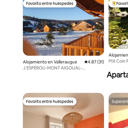
Favorito entre huéspedes
Favor
Favorito entre huéspedes
Favorito
Alojamien
-Valborg
Alojamiento en Valleraugue
Calificación promedio:
4.87 (31)
.L'ESPÉROU-MONT AIGOUAL-
Aparta
CEVENNES-CHALET
Favorito entre huéspedes
Superanf
Favorito entre huéspedes
Superanf