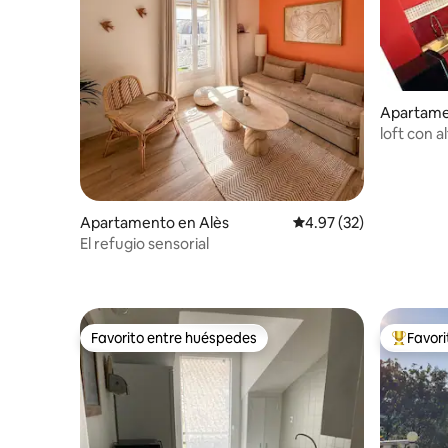
Apartame
loft con a
Apartamento en Alès
Calificación promedio:
4.97 (32)
El refugio sensorial
Favorito entre huéspedes
Favor
Favorito entre huéspedes
Favorito