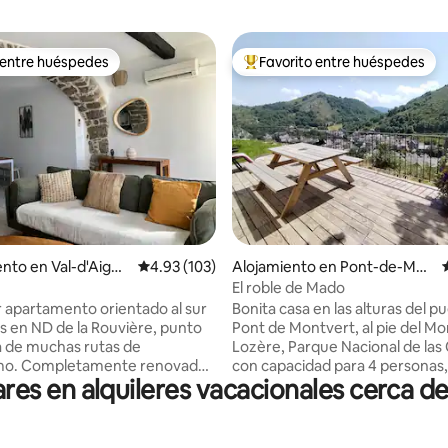
 entre huéspedes
Favorito entre huéspedes
 entre huéspedes
Favorito entre huéspedes prefe
io: 5 de 5, 38 reseñas
nto en Val-d'Aigou
Calificación promedio: 4.93 de 5, 103 reseñas
4.93 (103)
Alojamiento en Pont-de-Mon
tvert-Sud-Mont-Lozère
El roble de Mado
apartamento orientado al sur
Bonita casa en las alturas del p
os en ND de la Rouvière, punto
Pont de Montvert, al pie del Mo
a de muchas rutas de
Lozère, Parque Nacional de las
mo. Completamente renovado,
con capacidad para 4 personas,
s en alquileres vacacionales cerca de 
amiento luminoso, cómodo, con
dormitorios, camas de 140. Ter
dicionado y muy bien equipado
zona verde (alrededor de 80 m
venida a hasta 4 viajeros bajo su
totalmente vallada, vista panor
piedra del país. Se alojará en el
senderismo, natación, descan