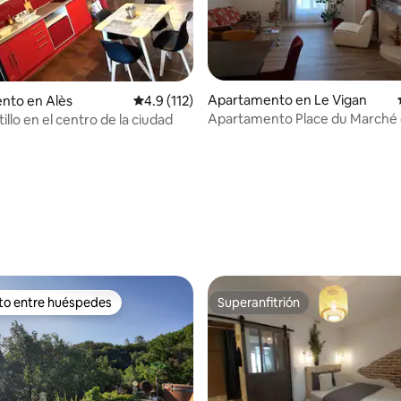
Apartamento en Le Vigan
nto en Alès
Calificación promedio: 4.9 de 5, 112 reseñas
4.9 (112)
Apartamento Place du Marché e
ltillo en el centro de la ciudad
piso
 4.97 de 5, 32 reseñas
ito entre huéspedes
Superanfitrión
 entre huéspedes preferido
Superanfitrión