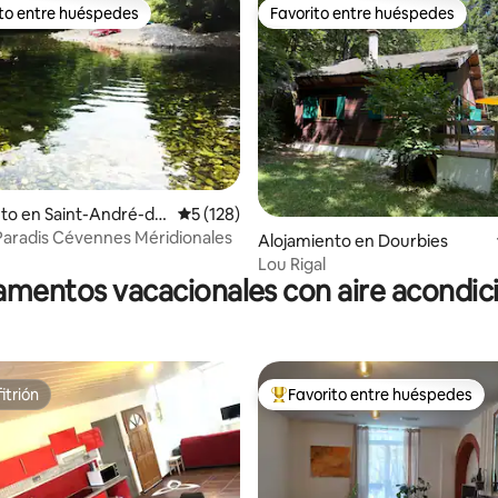
ito entre huéspedes
Favorito entre huéspedes
 entre huéspedes preferido
Favorito entre huéspedes
to en Saint-André-de
Calificación promedio: 5 de 5, 128 reseñas
5 (128)
ne
Ptit Coin Paradis Cévennes Méridionales
 4.87 de 5, 31 reseñas
Alojamiento en Dourbies
Lou Rigal
mentos vacacionales con aire acondi
itrión
Favorito entre huéspedes
itrión
Favorito entre huéspedes prefe