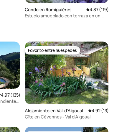
Condo en Romiguières
Calificación promedio: 
4.87 (119)
Estudio amueblado con terraza en un
pequeño pueblo
Favorito entre huéspedes
Favorito entre huéspedes
alificación promedio: 4.97 de 5, 135 reseñas
4.97 (135)
endiente
Alojamiento en Val-d'Aigoual
Calificación promedio:
4.92 (13)
Gîte en Cévennes - Val d'Aigoual