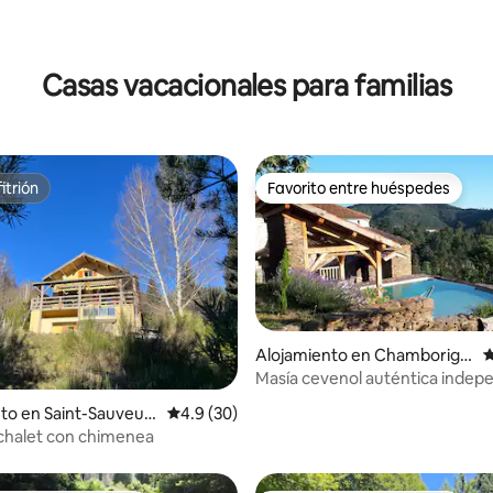
Casas vacacionales para familias
itrión
Favorito entre huéspedes
itrión
Favorito entre huéspedes
Alojamiento en Chamboriga
C
ud
Masía cevenol auténtica indep
en plena naturaleza
4.86 de 5, 184 reseñas
to en Saint-Sauveur-
Calificación promedio: 4.9 de 5, 30 reseñas
4.9 (30)
u
halet con chimenea