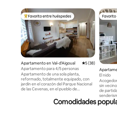
Favorito entre huéspedes
Favorito
Favorito entre huéspedes preferido
Favorito
Apartamento en Val-d'Aigoual
Calificación promed
5 (38)
Apartamento para 4/5 personas
Apartame
Apartamento de una sola planta,
al
El nido
reformado, totalmente equipado, con
Acogedor 
jardín en el corazón del Parque Nacional
sin vecin
de las Cevenas, en el pueblo de
de partid
L'Espérou, para 4 a 5 personas Este
senderis
apartamento está cerca del pueblo
Comodidades populare
este aloj
donde encontrará tiendas de
aire acon
comestibles, restaurantes y varios
da la bien
alquileres de esquís, trineos, raquetas de
bóveda de 